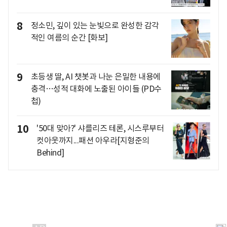
8
정소민, 깊이 있는 눈빛으로 완성한 감각
적인 여름의 순간 [화보]
9
초등생 딸, AI 챗봇과 나눈 은밀한 내용에
충격…성적 대화에 노출된 아이들 (PD수
첩)
10
'50대 맞아?' 샤를리즈 테론, 시스루부터
컷아웃까지...패션 아우라[지형준의
Behind]