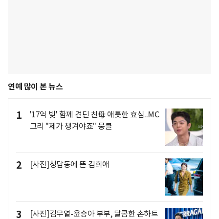
연예 많이 본 뉴스
1
'17억 빚' 함께 견딘 친母 애틋한 효심..MC
그리 "제가 챙겨야죠" 뭉클
2
[사진]청담동에 뜬 김희애
3
[사진]김무열-윤승아 부부, 달콤한 손하트