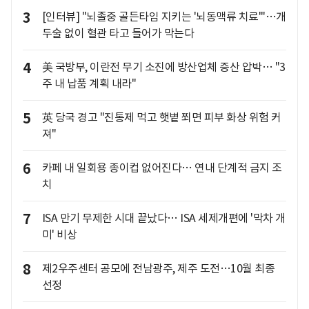
3
[인터뷰] "뇌졸중 골든타임 지키는 '뇌동맥류 치료'"…개
두술 없이 혈관 타고 들어가 막는다
4
美 국방부, 이란전 무기 소진에 방산업체 증산 압박… "3
주 내 납품 계획 내라"
5
英 당국 경고 "진통제 먹고 햇볕 쬐면 피부 화상 위험 커
져"
6
카페 내 일회용 종이컵 없어진다… 연내 단계적 금지 조
치
7
ISA 만기 무제한 시대 끝났다… ISA 세제개편에 '막차 개
미' 비상
8
제2우주센터 공모에 전남광주, 제주 도전…10월 최종
선정