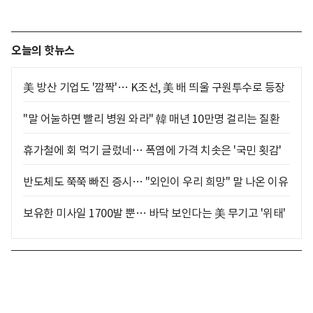
오늘의 핫뉴스
美 방산 기업도 '깜짝'… K조선, 美 배 띄울 구원투수로 등장
"말 어눌하면 빨리 병원 와라" 韓 매년 10만명 걸리는 질환
휴가철에 회 먹기 글렀네… 폭염에 가격 치솟은 '국민 횟감'
반도체도 쭉쭉 빠진 증시… "외인이 우리 희망" 말 나온 이유
보유한 미사일 1700발 뿐… 바닥 보인다는 美 무기고 '위태'