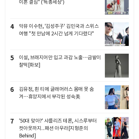
이혼 결심" ('특종세상')
4
악뮤 이수현, '김성주子' 김민국과 스위스
여행 "첫 만남에 2시간 넘게 기다렸다"
5
이설, 브래지어만 입고 과감 노출…금발이
찰떡[화보]
6
김유정, 흰 티에 글래머러스 몸매 못 숨
겨…휴양지에서 부각된 성숙美
7
'50대 맞아?' 샤를리즈 테론, 시스루부터
컷아웃까지...패션 아우라[지형준의
Behind]