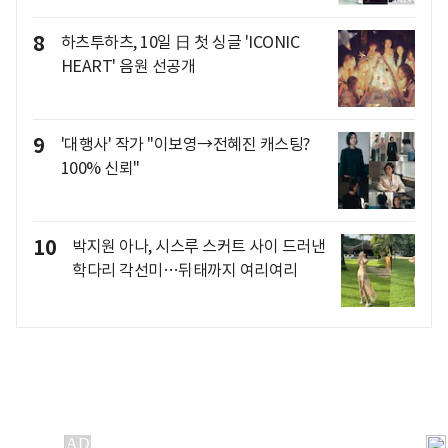
8
하츠투하츠, 10일 日 첫 싱글 'ICONIC
HEART' 음원 선공개
9
'대행사' 작가 "이보영→전혜진 캐스팅?
100% 신뢰"
10
박지원 아나, 시스루 스커트 사이 드러낸
학다리 각선미…뒤태까지 여리여리