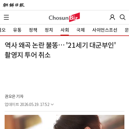
이오
유통
정책
정치
사회
국제
사이언스조선
문
역사 왜곡 논란 불똥… '21세기 대군부인'
촬영지 투어 취소
권오은 기자
업데이트
2026.05.19. 17:52