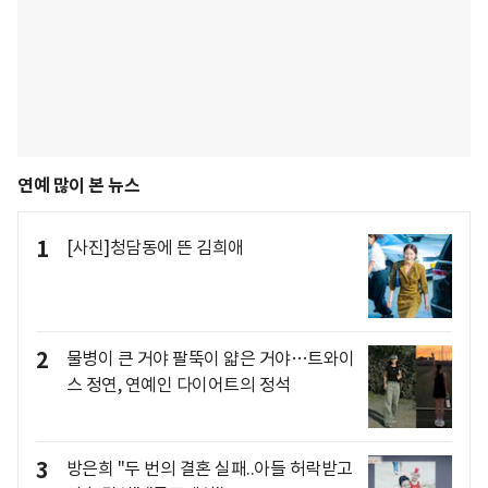
연예 많이 본 뉴스
1
[사진]청담동에 뜬 김희애
2
물병이 큰 거야 팔뚝이 얇은 거야…트와이
스 정연, 연예인 다이어트의 정석
3
방은희 "두 번의 결혼 실패..아들 허락받고