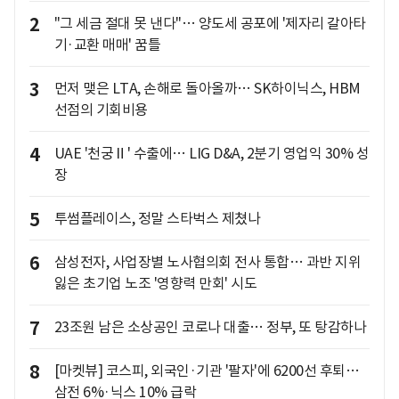
2
"그 세금 절대 못 낸다"… 양도세 공포에 '제자리 갈아타
기·교환 매매' 꿈틀
3
먼저 맺은 LTA, 손해로 돌아올까… SK하이닉스, HBM
선점의 기회비용
4
UAE '천궁Ⅱ' 수출에… LIG D&A, 2분기 영업익 30% 성
장
5
투썸플레이스, 정말 스타벅스 제쳤나
6
삼성전자, 사업장별 노사협의회 전사 통합… 과반 지위
잃은 초기업 노조 '영향력 만회' 시도
7
23조원 남은 소상공인 코로나 대출… 정부, 또 탕감하나
8
[마켓뷰] 코스피, 외국인·기관 '팔자'에 6200선 후퇴…
삼전 6%·닉스 10% 급락