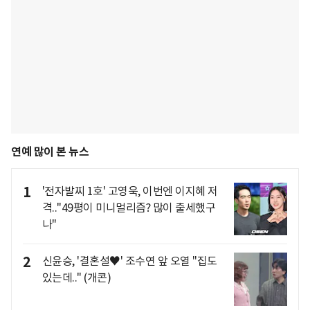
연예 많이 본 뉴스
1
'전자발찌 1호' 고영욱, 이번엔 이지혜 저
격.."49평이 미니멀리즘? 많이 출세했구
나"
2
신윤승, '결혼설♥' 조수연 앞 오열 "집도
있는데.." (개콘)