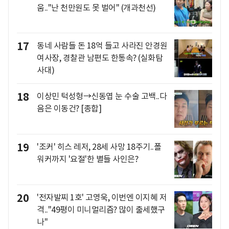
움.."난 천만원도 못 벌어" (개과천선)
17
동네 사람들 돈 18억 들고 사라진 안경원
여사장, 경찰관 남편도 한통속? (실화탐
사대)
18
이상민 턱성형→신동엽 눈 수술 고백..다
음은 이동건? [종합]
19
'조커' 히스 레저, 28세 사망 18주기..폴
워커까지 '요절'한 별들 사인은?
20
'전자발찌 1호' 고영욱, 이번엔 이지혜 저
격.."49평이 미니멀리즘? 많이 출세했구
나"