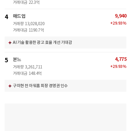
거래대금
22.3억
9,940
4
매드업
+
29.93
%
거래량
13,028,020
거래대금
1190.7억
AI 기술 활용한 광고 효율 개선 기대감
4,775
5
본느
+
29.93
%
거래량
3,261,711
거래대금
148.4억
구미현 전 아워홈 회장 경영권 인수