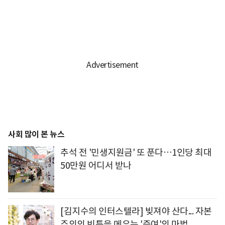
사회 많이 본 뉴스
추석 전 '민생지원금' 또 푼다…1인당 최대
50만원 어디서 받나
[김지수의 인터스텔라] 빚져야 산다... 자본
주의의 빈틈을 메우는 '증여'의 마법