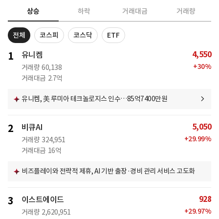
상승
하락
거래대금
거래량
전체
코스피
코스닥
ETF
4,550
1
유니켐
+
30
%
거래량
60,138
거래대금
2.7억
유니켐, 美 루미아 테크놀로지스 인수…85억7400만원
5,050
2
비큐AI
+
29.99
%
거래량
324,951
거래대금
16억
비즈플레이와 전략적 제휴, AI 기반 출장·경비 관리 서비스 고도화
928
3
이스트에이드
+
29.97
%
거래량
2,620,951