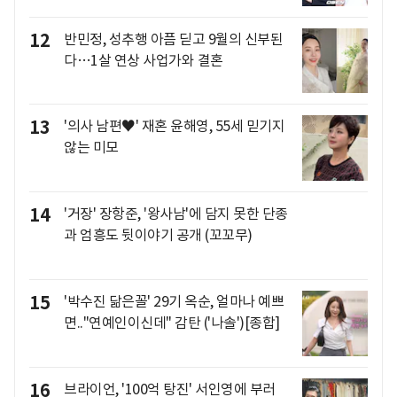
12
반민정, 성추행 아픔 딛고 9월의 신부된
다…1살 연상 사업가와 결혼
13
'의사 남편♥' 재혼 윤해영, 55세 믿기지
않는 미모
14
'거장' 장항준, '왕사남'에 담지 못한 단종
과 엄흥도 뒷이야기 공개 (꼬꼬무)
15
'박수진 닮은꼴' 29기 옥순, 얼마나 예쁘
면.."연예인이신데" 감탄 ('나솔')[종합]
16
브라이언, '100억 탕진' 서인영에 부러