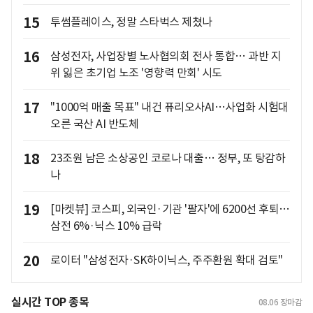
15
투썸플레이스, 정말 스타벅스 제쳤나
16
삼성전자, 사업장별 노사협의회 전사 통합… 과반 지
위 잃은 초기업 노조 '영향력 만회' 시도
17
"1000억 매출 목표" 내건 퓨리오사AI…사업화 시험대
오른 국산 AI 반도체
18
23조원 남은 소상공인 코로나 대출… 정부, 또 탕감하
나
19
[마켓뷰] 코스피, 외국인·기관 '팔자'에 6200선 후퇴…
삼전 6%·닉스 10% 급락
20
로이터 "삼성전자·SK하이닉스, 주주환원 확대 검토"
실시간 TOP 종목
08.06
장마감