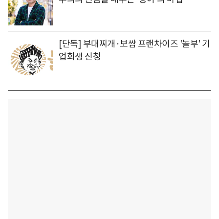
[단독] 부대찌개·보쌈 프랜차이즈 '놀부' 기
업회생 신청