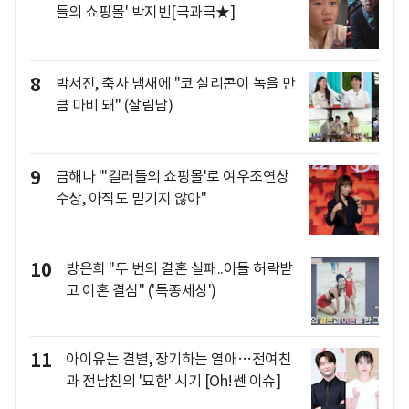
들의 쇼핑몰' 박지빈[극과극★]
8
박서진, 축사 냄새에 "코 실리콘이 녹을 만
큼 마비 돼" (살림남)
9
금해나 "'킬러들의 쇼핑몰'로 여우조연상
수상, 아직도 믿기지 않아"
10
방은희 "두 번의 결혼 실패..아들 허락받
고 이혼 결심" ('특종세상')
11
아이유는 결별, 장기하는 열애…전여친
과 전남친의 '묘한' 시기 [Oh!쎈 이슈]