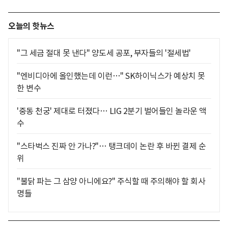
오늘의 핫뉴스
"그 세금 절대 못 낸다" 양도세 공포, 부자들의 '절세법'
"엔비디아에 올인했는데 이런…" SK하이닉스가 예상치 못
한 변수
'중동 천궁' 제대로 터졌다… LIG 2분기 벌어들인 놀라운 액
수
"스타벅스 진짜 안 가나?"… 탱크데이 논란 후 바뀐 결제 순
위
"불닭 파는 그 삼양 아니에요?" 주식할 때 주의해야 할 회사
명들