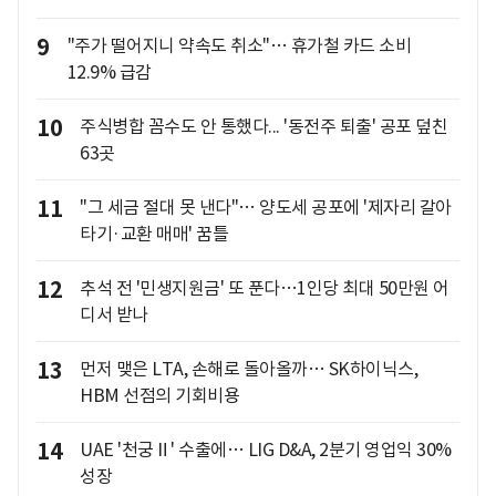
9
"주가 떨어지니 약속도 취소"… 휴가철 카드 소비
12.9% 급감
10
주식병합 꼼수도 안 통했다... '동전주 퇴출' 공포 덮친
63곳
11
"그 세금 절대 못 낸다"… 양도세 공포에 '제자리 갈아
타기·교환 매매' 꿈틀
12
추석 전 '민생지원금' 또 푼다…1인당 최대 50만원 어
디서 받나
13
먼저 맺은 LTA, 손해로 돌아올까… SK하이닉스,
HBM 선점의 기회비용
14
UAE '천궁Ⅱ' 수출에… LIG D&A, 2분기 영업익 30%
성장