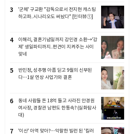
3
'군체' 구교환 "감독으로서 전지현 캐스팅
하고파..시나리오도 써놨다" [인터뷰①]
4
이해리, 결혼기념일까지 강민경 소환→'강
제' 생일파티까지..편견이 지켜주는 사이
맞네
5
반민정, 성추행 아픔 딛고 9월의 신부된
다…1살 연상 사업가와 결혼
6
동네 사람들 돈 18억 들고 사라진 안경원
여사장, 경찰관 남편도 한통속? (실화탐사
대)
7
'이산' 아역 맞아?…악랄한 빌런 된 '킬러