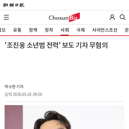
이오
유통
정책
정치
사회
국제
사이언스조선
문
'조진웅 소년범 전력' 보도 기자 무혐의
박수현 기자
입력
2026.05.19. 09:26