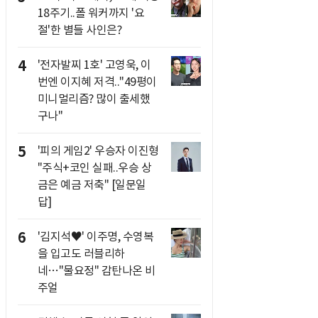
18주기..폴 워커까지 '요
절'한 별들 사인은?
4
'전자발찌 1호' 고영욱, 이
번엔 이지혜 저격.."49평이
미니멀리즘? 많이 출세했
구나"
5
'피의 게임2' 우승자 이진형
"주식+코인 실패..우승 상
금은 예금 저축" [일문일
답]
6
'김지석♥' 이주명, 수영복
을 입고도 러블리하
네…"물요정" 감탄나온 비
주얼