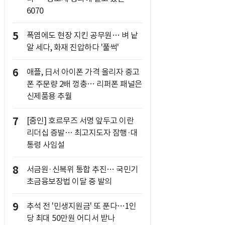
6070
5
폭염에도 현장 지킨 공무원… 벼 낱
알 세다, 화재 진압하다 '풀썩'
6
애플, 日서 아이폰 가격 올리자 중고
폰 주문량 2배 껑충… 리퍼폰 패널은
신제품용 추월
7
[줌인] 호르무즈 서명 앞두고 이란
리더십 증발… 최고지도자 잠행·대
통령 사임설
8
서금원·신복위 통합 추진… 국민기
초금융보장법 이달 중 발의
9
추석 전 '민생지원금' 또 푼다…1인
당 최대 50만원 어디서 받나