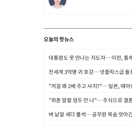
오늘의 핫뉴스
대통령도 못 만나는 지도자… 이란, 통
전세계 3억명 귀 호강… 넷플릭스급 돌
"저걸 왜 2배 주고 사지?"… 일본, 때
"파혼 말할 엄두 안 나"… 주식으로 결
벼 낱알 세다 풀썩… 공무원 목숨 앗아간