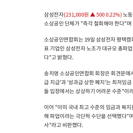
삼성전자
(231,000원 ▲ 500 0.22%)
노동
소상공인 단체가 "즉각 철회해야 한다"며
소상공인연합회는 19일 삼성전자 평택캠퍼
표 기업인 삼성전자 노조가 대규모 총파업
다"고 밝혔다.
송치영 소상공인연합회 회장은 회견문에서 
급 지급'과 '성과급 상한 폐지'는 최저임
들 입장에서는 상상하기 어려운 수준"이라
이어 "이미 국내 최고 수준의 임금과 복지
해 파업이라는 극단적 수단을 선택했다"며
사"라고 비판했다.