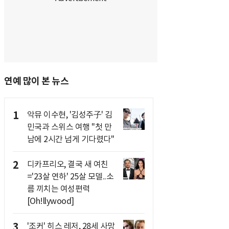
연예 많이 본 뉴스
1
악뮤 이수현, '김성주子' 김
민국과 스위스 여행 "첫 만
남에 2시간 넘게 기다렸다"
2
디카프리오, 결국 새 여친
='23살 연하' 25살 모델..소
름 끼치는 여성편력
[Oh!llywood]
3
'조커' 히스 레저, 28세 사망