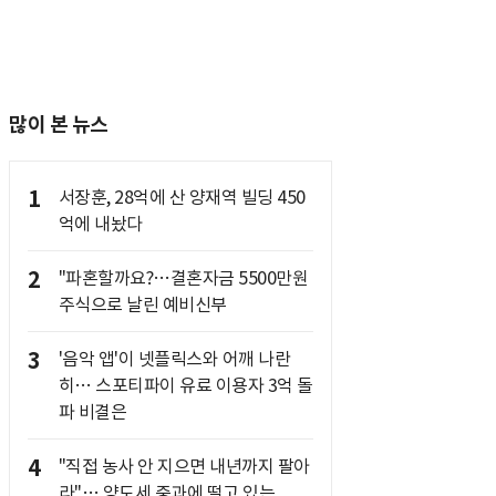
많이 본 뉴스
1
서장훈, 28억에 산 양재역 빌딩 450
억에 내놨다
2
"파혼할까요?…결혼자금 5500만원
주식으로 날린 예비신부
3
'음악 앱'이 넷플릭스와 어깨 나란
히… 스포티파이 유료 이용자 3억 돌
파 비결은
4
"직접 농사 안 지으면 내년까지 팔아
라"… 양도세 중과에 떨고 있는