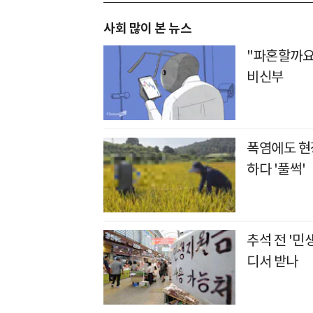
사회 많이 본 뉴스
"파혼할까요
비신부
폭염에도 현장
하다 '풀썩'
추석 전 '민
디서 받나