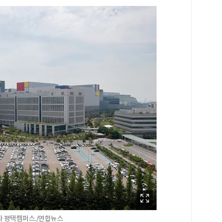
자 평택캠퍼스./연합뉴스