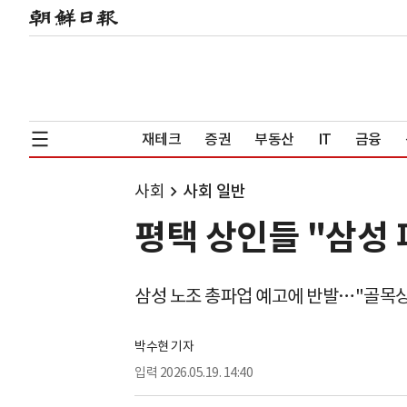
재테크
증권
부동산
IT
금융
사회
사회 일반
평택 상인들 "삼성 
삼성 노조 총파업 예고에 반발…"골목
박수현 기자
입력
2026.05.19. 14:40