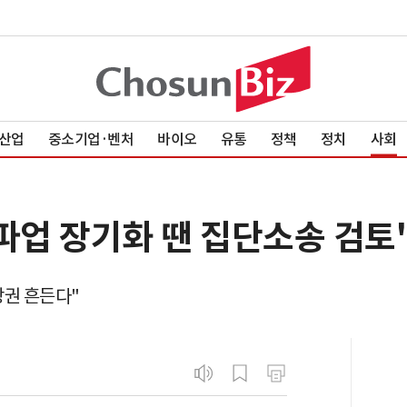
산업
중소기업·벤처
바이오
유통
정책
정치
사회
파업 장기화 땐 집단소송 검토
상권 흔든다"