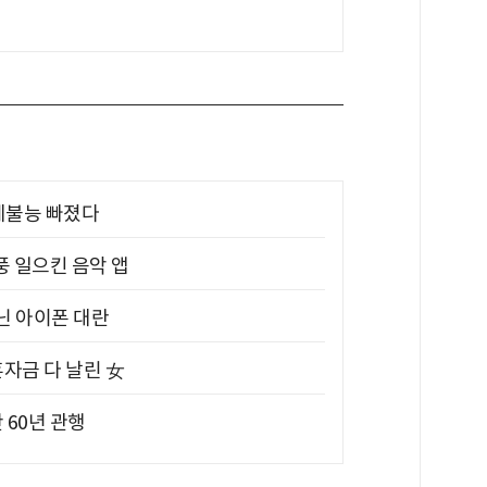
제불능 빠졌다
풍 일으킨 음악 앱
아닌 아이폰 대란
혼자금 다 날린 女
 60년 관행