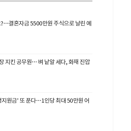
?…결혼자금 5500만원 주식으로 날린 예
 지킨 공무원… 벼 낱알 세다, 화재 진압
생지원금' 또 푼다…1인당 최대 50만원 어