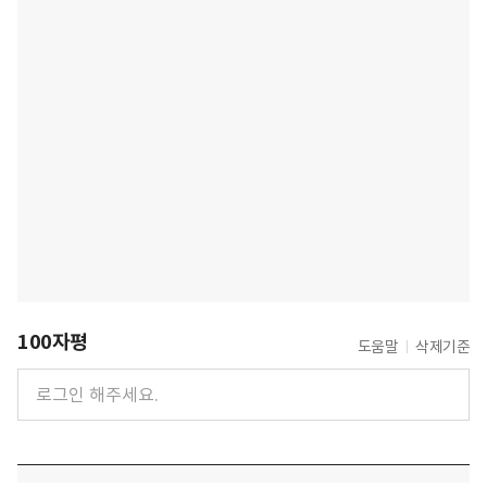
100자평
도움말
삭제기준