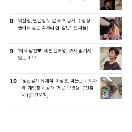
8
박진영, 연년생 두 딸 최초 공개..수영장·
놀이터 갖춘 럭셔리 집 '감탄' [핫피플]
9
'의사 남편♥' 재혼 윤해영, 55세 믿기지
않는 미모
10
'장난감계 유재석' 이상훈, 박물관도 모자
라..개인창고 공개 "제품 보관용" ('전참
시')[순간포착]