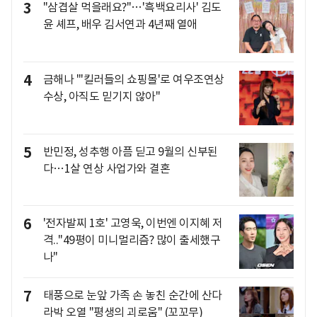
3
"삼겹살 먹을래요?"…'흑백요리사' 김도
윤 셰프, 배우 김서연과 4년째 열애
4
금해나 "'킬러들의 쇼핑몰'로 여우조연상
수상, 아직도 믿기지 않아"
5
반민정, 성추행 아픔 딛고 9월의 신부된
다…1살 연상 사업가와 결혼
6
'전자발찌 1호' 고영욱, 이번엔 이지혜 저
격.."49평이 미니멀리즘? 많이 출세했구
나"
7
태풍으로 눈앞 가족 손 놓친 순간에 산다
라박 오열 "평생의 괴로움" (꼬꼬무)