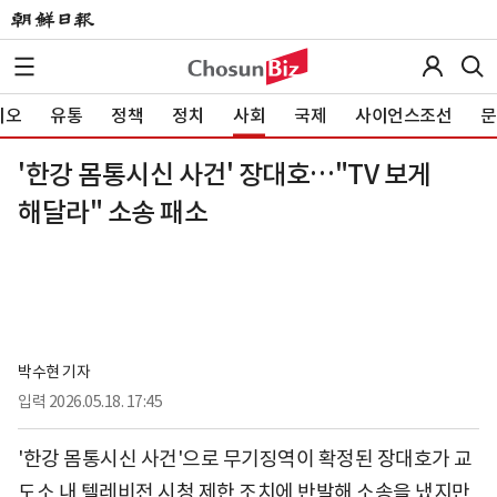
이오
유통
정책
정치
사회
국제
사이언스조선
문
'한강 몸통시신 사건' 장대호…"TV 보게
해달라" 소송 패소
박수현 기자
입력
2026.05.18. 17:45
'한강 몸통시신 사건'으로 무기징역이 확정된 장대호가 교
도소 내 텔레비전 시청 제한 조치에 반발해 소송을 냈지만