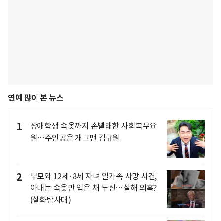
연예 많이 본 뉴스
1
장애학생 속옷까지 손빨래한 사회복무요
원…주인공은 개그맨 김규원
2
부모와 12세·8세 자녀 일가족 사망 사건,
아내는 속옷만 입은 채 투신…살해 의혹?
(실화탐사대)