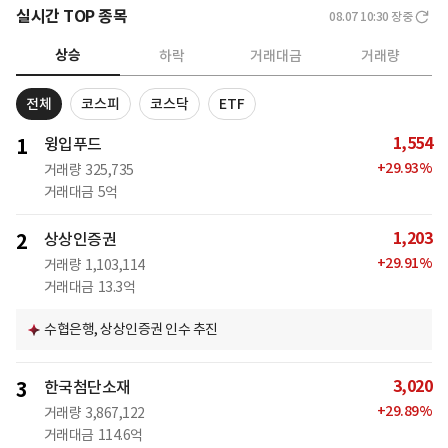
실시간 TOP 종목
08.07 10:30
장중
상승
하락
거래대금
거래량
전체
코스피
코스닥
ETF
1,554
1
윙입푸드
+
29.93
%
거래량
325,735
거래대금
5억
1,203
2
상상인증권
+
29.91
%
거래량
1,103,114
거래대금
13.3억
수협은행, 상상인증권 인수 추진
3,020
3
한국첨단소재
+
29.89
%
거래량
3,867,122
거래대금
114.6억