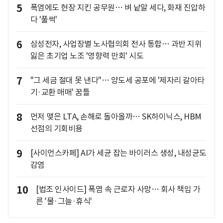
5
폭염에도 현장 지킨 공무원… 벼 낱알 세다, 화재 진압하
다 '풀썩'
6
삼성전자, 사업장별 노사협의회 전사 통합… 과반 지위
잃은 초기업 노조 '영향력 만회' 시도
7
"그 세금 절대 못 낸다"… 양도세 공포에 '제자리 갈아타
기·교환 매매' 꿈틀
8
먼저 맺은 LTA, 손해로 돌아올까… SK하이닉스, HBM
선점의 기회비용
9
[사이언스카페] AI가 세균 잡는 바이러스 생성, 내성균도
감염
10
[법조 인사이드] 폭염 속 근로자 사망… 회사 책임 가
른 '물·그늘·휴식'