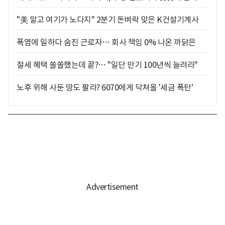
"美 말고 여기가 노다지" 2분기 돈벼락 맞은 K건설기계사
폭염에 일하다 숨진 근로자… 회사 책임 0% 나온 까닭은
절세 혜택 쏠쏠했는데 끝?… "일단 만기 100년씩 늘려라"
노후 위해 사둔 땅도 팔라? 6070에게 닥쳐올 '세금 폭탄'