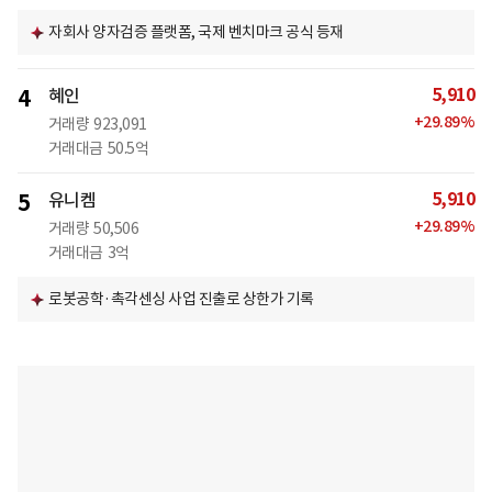
자회사 양자검증 플랫폼, 국제 벤치마크 공식 등재
5,910
4
혜인
+
29.89
%
거래량
923,091
거래대금
50.5억
5,910
5
유니켐
+
29.89
%
거래량
50,506
거래대금
3억
로봇공학·촉각센싱 사업 진출로 상한가 기록