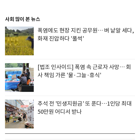
사회 많이 본 뉴스
폭염에도 현장 지킨 공무원… 벼 낱알 세다,
화재 진압하다 '풀썩'
[법조 인사이드] 폭염 속 근로자 사망… 회
사 책임 가른 '물·그늘·휴식'
추석 전 '민생지원금' 또 푼다…1인당 최대
50만원 어디서 받나