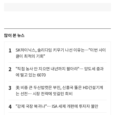
많이 본 뉴스
1
SK하이닉스, 솔리다임 키우기 나선 이유는…"이번 사이
클이 최적의 기회"
2
"직접 농사 안 지으면 내년까지 팔아라"… 양도세 중과
에 떨고 있는 6070
3
美 비중 큰 두산밥캣은 부진, 신흥국 뚫은 HD건설기계
는 선전… 시장 전략에 엇갈린 희비
4
"강제 국장 복귀냐"… ISA 세제 개편에 투자자 불만