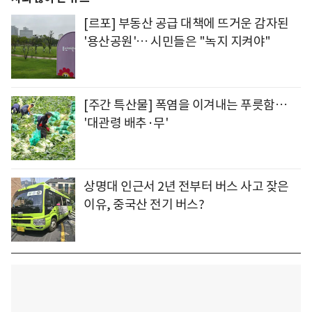
[르포] 부동산 공급 대책에 뜨거운 감자된
'용산공원'… 시민들은 "녹지 지켜야"
[주간 특산물] 폭염을 이겨내는 푸릇함…
'대관령 배추·무'
상명대 인근서 2년 전부터 버스 사고 잦은
이유, 중국산 전기 버스?