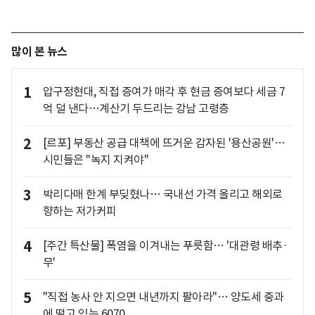
많이 본 뉴스
1
압구정현대, 직접 증여가 매각 후 현금 증여보다 세금 7
억 덜 낸다…계산기 두드리는 강남 고령층
2
[르포] 부동산 공급 대책에 뜨거운 감자된 '용산공원'…
시민들은 "녹지 지켜야"
3
박리다매 한계 부딪혔나… 국내선 가격 올리고 해외로
향하는 저가커피
4
[주간 특산물] 폭염을 이겨내는 푸릇함… '대관령 배추·
무'
5
"직접 농사 안 지으면 내년까지 팔아라"… 양도세 중과
에 떨고 있는 6070