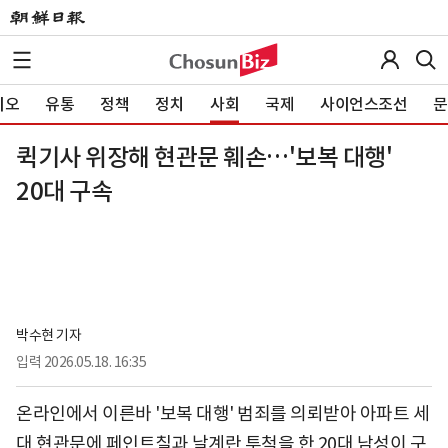
이오
유통
정책
정치
사회
국제
사이언스조선
문
퀵기사 위장해 현관문 훼손…'보복 대행'
20대 구속
박수현 기자
입력
2026.05.18. 16:35
온라인에서 이른바 '보복 대행' 범죄를 의뢰받아 아파트 세
대 현관문에 페인트칠과 날계란 투척을 한 20대 남성이 구