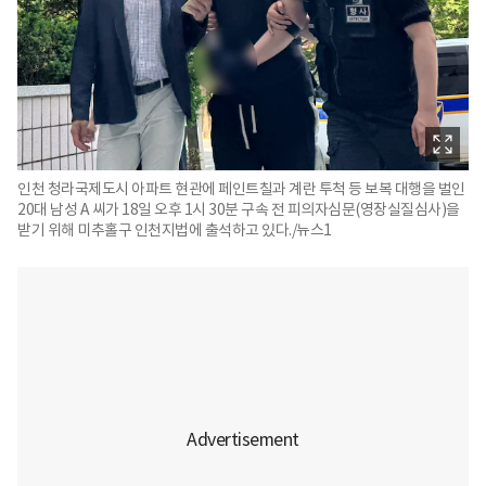
인천 청라국제도시 아파트 현관에 페인트칠과 계란 투척 등 보복 대행을 벌인
20대 남성 A 씨가 18일 오후 1시 30분 구속 전 피의자심문(영장실질심사)을
받기 위해 미추홀구 인천지법에 출석하고 있다./뉴스1