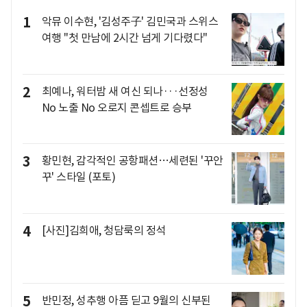
1
악뮤 이수현, '김성주子' 김민국과 스위스
여행 "첫 만남에 2시간 넘게 기다렸다"
2
최예나, 워터밤 새 여신 되나···선정성
No 노출 No 오로지 콘셉트로 승부
3
황민현, 감각적인 공항패션…세련된 '꾸안
꾸' 스타일 (포토)
4
[사진]김희애, 청담룩의 정석
5
반민정, 성추행 아픔 딛고 9월의 신부된