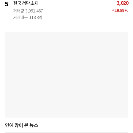
3,020
5
한국첨단소재
+
29.89
%
거래량
3,991,467
거래대금
118.3억
연예 많이 본 뉴스