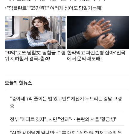
오늘의 핫뉴스
"증여세 7억 줄이는 법 있구먼!" 계산기 두드리는 강남 고령
층
정부 "아파트 짓자", 시민 "안돼"… 논란의 서울 '황금 땅'
"AI 해킹 어떻게 막냐면…" 美 대회 1위한 韓 천재교수의 통