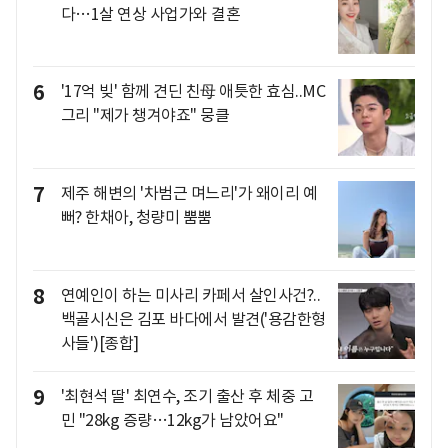
다…1살 연상 사업가와 결혼
6
'17억 빚' 함께 견딘 친母 애틋한 효심..MC
그리 "제가 챙겨야죠" 뭉클
7
제주 해변의 '차범근 며느리'가 왜이리 예
뻐? 한채아, 청량미 뿜뿜
8
연예인이 하는 미사리 카페서 살인사건?..
백골시신은 김포 바다에서 발견('용감한형
사들')[종합]
9
'최현석 딸' 최연수, 조기 출산 후 체중 고
민 "28kg 증량…12kg가 남았어요"