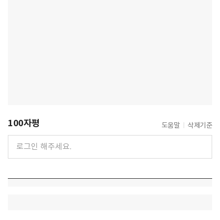
100자평
도움말
삭제기준