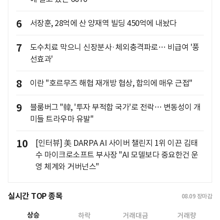
6
서장훈, 28억에 산 양재역 빌딩 450억에 내놨다
7
도수치료 막으니 신장분사·체외충격파로… 비급여 '풍
선효과'
8
이란 "호르무즈 해협 재개방 협상, 합의에 매우 근접"
9
블룸버그 "韓, '투자 부적합 국가'로 전락… 변동성이 개
미들 트라우마 유발"
10
[인터뷰] 美 DARPA AI 사이버 챌린지 1위 이끈 김태
수 마이크로소프트 부사장 "AI 모델보다 중요한건 운
영 체계와 거버넌스"
실시간 TOP 종목
08.09
장마감
상승
하락
거래대금
거래량