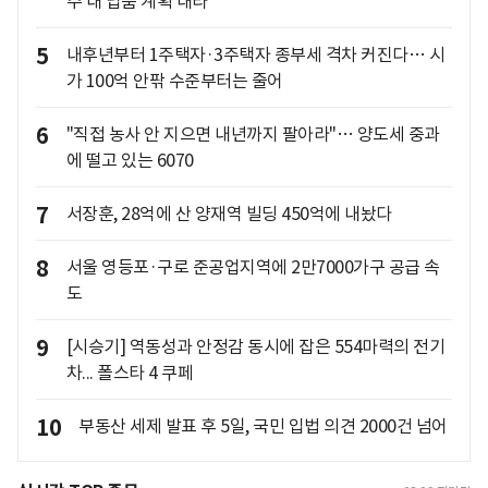
주 내 납품 계획 내라"
5
내후년부터 1주택자·3주택자 종부세 격차 커진다… 시
가 100억 안팎 수준부터는 줄어
6
"직접 농사 안 지으면 내년까지 팔아라"… 양도세 중과
에 떨고 있는 6070
7
서장훈, 28억에 산 양재역 빌딩 450억에 내놨다
8
서울 영등포·구로 준공업지역에 2만7000가구 공급 속
도
9
[시승기] 역동성과 안정감 동시에 잡은 554마력의 전기
차... 폴스타 4 쿠페
10
부동산 세제 발표 후 5일, 국민 입법 의견 2000건 넘어