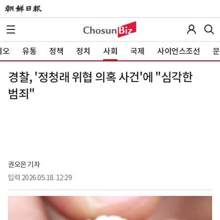
이오
유통
정책
정치
사회
국제
사이언스조선
문
경찰, '정청래 위협 의혹 사건'에 "심각한
범죄"
권오은 기자
입력
2026.05.18. 12:29