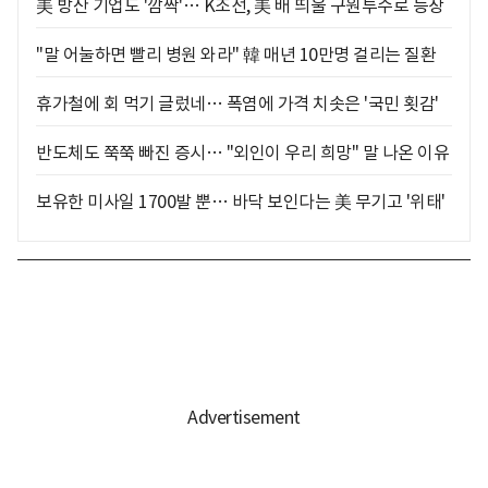
美 방산 기업도 '깜짝'… K조선, 美 배 띄울 구원투수로 등장
"말 어눌하면 빨리 병원 와라" 韓 매년 10만명 걸리는 질환
휴가철에 회 먹기 글렀네… 폭염에 가격 치솟은 '국민 횟감'
반도체도 쭉쭉 빠진 증시… "외인이 우리 희망" 말 나온 이유
보유한 미사일 1700발 뿐… 바닥 보인다는 美 무기고 '위태'