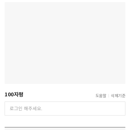
100자평
도움말
삭제기준