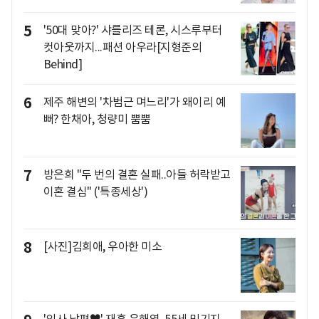
5
'50대 맞아?' 샤를리즈 테론, 시스루부터
컷아웃까지...패션 아우라[지형준의
Behind]
6
제주 해변의 '차범근 며느리'가 왜이리 예
뻐? 한채아, 청량미 뿜뿜
7
방은희 "두 번의 결혼 실패..아들 허락받고
이혼 결심" ('특종세상')
8
[사진]김희애, 우아한 미소