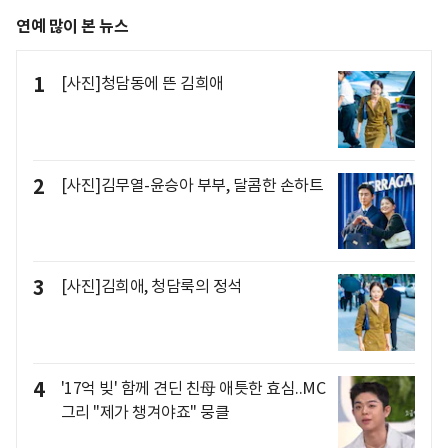
연예 많이 본 뉴스
1
[사진]청담동에 뜬 김희애
2
[사진]김무열-윤승아 부부, 달콤한 손하트
3
[사진]김희애, 청담룩의 정석
4
'17억 빚' 함께 견딘 친母 애틋한 효심..MC
그리 "제가 챙겨야죠" 뭉클