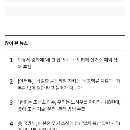
많이 본 뉴스
1
보유세 강화에 '세 낀 집' 퇴로… 토허제 실거주 예외 확
대 추진
2
[인터뷰] "뇌졸중 골든타임 지키는 '뇌동맥류 치료'"…개
두술 없이 혈관 타고 들어가 막는다
3
"한화는 조선소 인수, 우리는 노하우를 판다"… HD현대,
美에 조선 기술·운영·관리 방법 수출
4
美 국방부, 이란전 무기 소진에 방산업체 증산 압박… "3