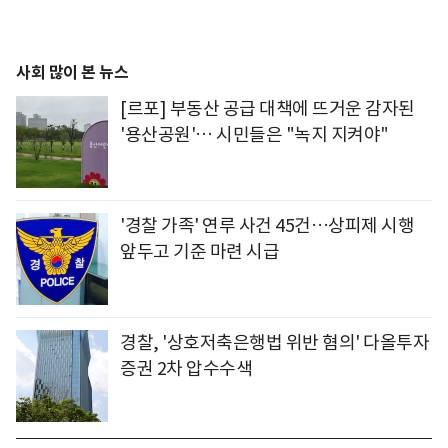
사회 많이 본 뉴스
[르포] 부동산 공급 대책에 뜨거운 감자된
'용산공원'… 시민들은 "녹지 지켜야"
'경찰 가족' 연루 사건 45건…상피제 시행
앞두고 기준 마련 시급
경찰, '상호저축은행법 위반 혐의' 다올투자
증권 2차 압수수색