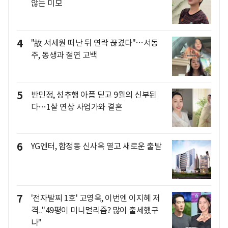
않는 미모
4
"故 서세원 떠난 뒤 연락 끊겼다"…서동
주, 동생과 절연 고백
5
반민정, 성추행 아픔 딛고 9월의 신부된
다…1살 연상 사업가와 결혼
6
YG엔터, 합정동 신사옥 열고 새로운 출발
7
'전자발찌 1호' 고영욱, 이번엔 이지혜 저
격.."49평이 미니멀리즘? 많이 출세했구
나"