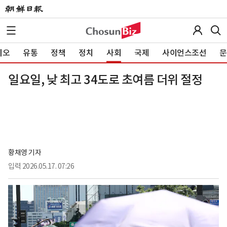
이오
유통
정책
정치
사회
국제
사이언스조선
문
일요일, 낮 최고 34도로 초여름 더위 절정
황채영 기자
입력
2026.05.17. 07:26