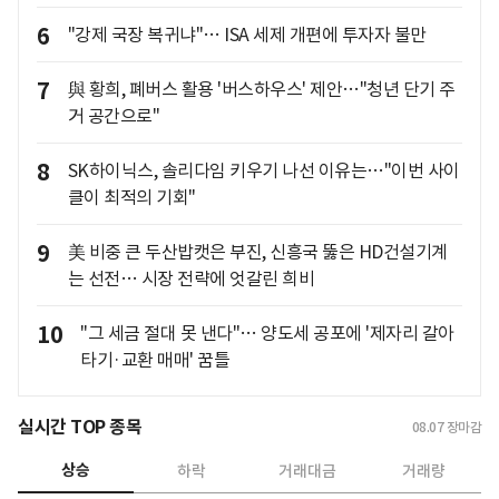
6
"강제 국장 복귀냐"… ISA 세제 개편에 투자자 불만
7
與 황희, 폐버스 활용 '버스하우스' 제안…"청년 단기 주
거 공간으로"
8
SK하이닉스, 솔리다임 키우기 나선 이유는…"이번 사이
클이 최적의 기회"
9
美 비중 큰 두산밥캣은 부진, 신흥국 뚫은 HD건설기계
는 선전… 시장 전략에 엇갈린 희비
10
"그 세금 절대 못 낸다"… 양도세 공포에 '제자리 갈아
타기·교환 매매' 꿈틀
실시간 TOP 종목
08.07
장마감
상승
하락
거래대금
거래량