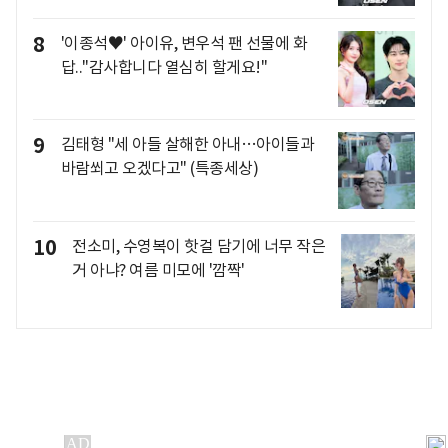
8
'이종석♥' 아이유, 변우석 팬 선물에 화
답.."감사합니다 열심히 할게요!"
9
김태형 "세 아들 살해한 아내…아이들과
바람쐬고 오겠다고" (특종세상)
10
전소미, 수영복이 핫걸 담기에 너무 작은
거 아냐? 여름 미모에 '깜짝'