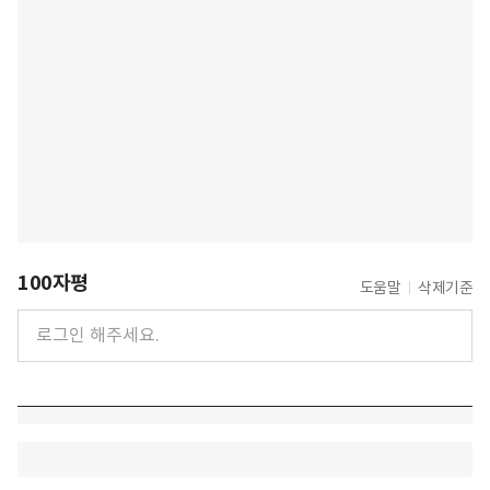
100자평
도움말
삭제기준