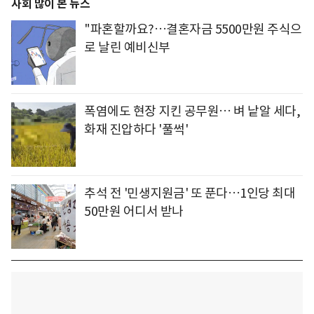
사회 많이 본 뉴스
"파혼할까요?…결혼자금 5500만원 주식으
로 날린 예비신부
폭염에도 현장 지킨 공무원… 벼 낱알 세다,
화재 진압하다 '풀썩'
추석 전 '민생지원금' 또 푼다…1인당 최대
50만원 어디서 받나