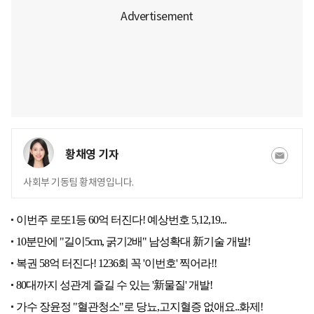
황채영 기자
사회부 기동팀 황채영입니다.