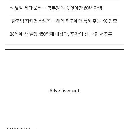
벼 낱알 세다 풀썩… 공무원 목숨 앗아간 60년 관행
"한국법 지키면 바보?"… 해외 직구에만 특혜 주는 KC 인증
28억에 산 빌딩 450억에 내놨다, '투자의 신' 내린 서장훈