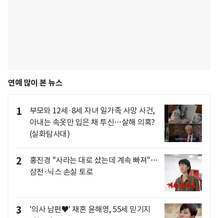
연예 많이 본 뉴스
1
부모와 12세·8세 자녀 일가족 사망 사건,
아내는 속옷만 입은 채 투신…살해 의혹?
(실화탐사대)
2
홍진경 "사라는 대로 샀는데 계속 빠져"…
삼전·닉스 손실 토로
3
'의사 남편♥' 재혼 윤해영, 55세 믿기지