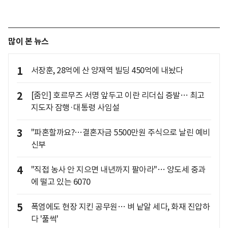
많이 본 뉴스
1
서장훈, 28억에 산 양재역 빌딩 450억에 내놨다
2
[줌인] 호르무즈 서명 앞두고 이란 리더십 증발… 최고
지도자 잠행·대통령 사임설
3
"파혼할까요?…결혼자금 5500만원 주식으로 날린 예비
신부
4
"직접 농사 안 지으면 내년까지 팔아라"… 양도세 중과
에 떨고 있는 6070
5
폭염에도 현장 지킨 공무원… 벼 낱알 세다, 화재 진압하
다 '풀썩'