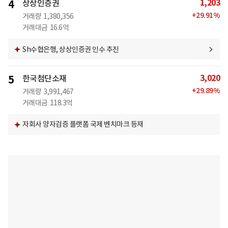
1,203
4
상상인증권
+
29.91
%
거래량
1,380,356
거래대금
16.6억
Sh수협은행, 상상인증권 인수 추진
3,020
5
한국첨단소재
+
29.89
%
거래량
3,991,467
거래대금
118.3억
자회사 양자검증 플랫폼 국제 벤치마크 등재