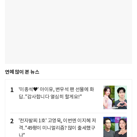
연예 많이 본 뉴스
1
'이종석♥' 아이유, 변우석 팬 선물에 화
답.."감사합니다 열심히 할게요!"
2
'전자발찌 1호' 고영욱, 이번엔 이지혜 저
격.."49평이 미니멀리즘? 많이 출세했구
나"