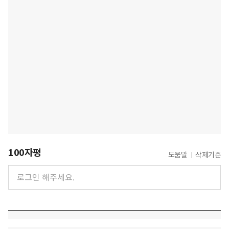
100자평
도움말
삭제기준