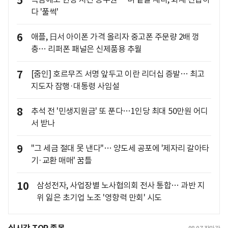
5
다 '풀썩'
6
애플, 日서 아이폰 가격 올리자 중고폰 주문량 2배 껑
충… 리퍼폰 패널은 신제품용 추월
7
[줌인] 호르무즈 서명 앞두고 이란 리더십 증발… 최고
지도자 잠행·대통령 사임설
8
추석 전 '민생지원금' 또 푼다…1인당 최대 50만원 어디
서 받나
9
"그 세금 절대 못 낸다"… 양도세 공포에 '제자리 갈아타
기·교환 매매' 꿈틀
10
삼성전자, 사업장별 노사협의회 전사 통합… 과반 지
위 잃은 초기업 노조 '영향력 만회' 시도