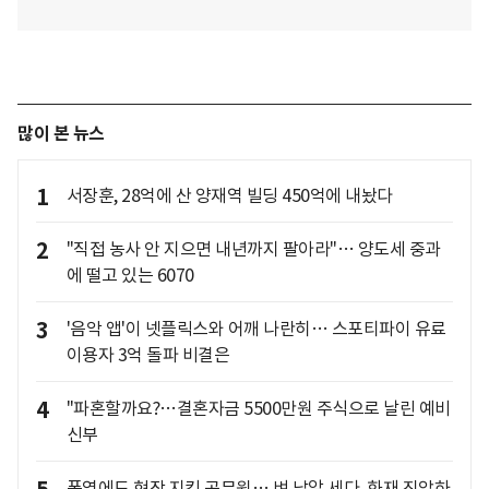
많이 본 뉴스
1
서장훈, 28억에 산 양재역 빌딩 450억에 내놨다
2
"직접 농사 안 지으면 내년까지 팔아라"… 양도세 중과
에 떨고 있는 6070
3
'음악 앱'이 넷플릭스와 어깨 나란히… 스포티파이 유료
이용자 3억 돌파 비결은
4
"파혼할까요?…결혼자금 5500만원 주식으로 날린 예비
신부
폭염에도 현장 지킨 공무원… 벼 낱알 세다, 화재 진압하