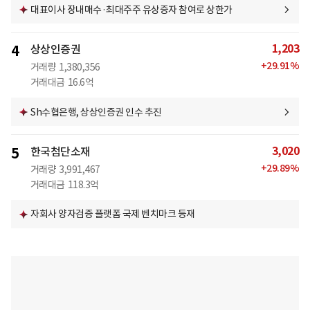
대표이사 장내매수·최대주주 유상증자 참여로 상한가
1,203
4
상상인증권
+
29.91
%
거래량
1,380,356
거래대금
16.6억
Sh수협은행, 상상인증권 인수 추진
3,020
5
한국첨단소재
+
29.89
%
거래량
3,991,467
거래대금
118.3억
자회사 양자검증 플랫폼 국제 벤치마크 등재