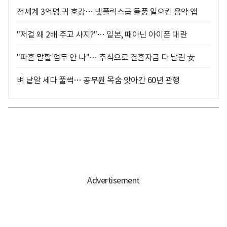
전세계 3억명 귀 호강… 넷플릭스급 돌풍 일으킨 음악 앱
"저걸 왜 2배 주고 사지?"… 일본, 때아닌 아이폰 대란
"파혼 말할 엄두 안 나"… 주식으로 결혼자금 다 날린 女
벼 낱알 세다 풀썩… 공무원 목숨 앗아간 60년 관행