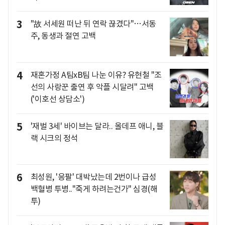
3
"故 서세원 떠난 뒤 연락 끊겼다"…서동
주, 동생과 절연 고백
4
재혼가정 A팀xB팀 나눈 이유? 유현철 "조
선의 사랑꾼 출연 후 악플 시달려" 고백
('이호선 상담소')
5
'재벌 3세' 바이브는 달라.. 올데프 애니, 블
랙 시크의 정석
6
최성원, '응팔' 대박났는데 2번이나 급성
백혈병 투병.."죽게 하려는건가" 심경(해
투)