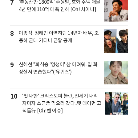
7
'부동산만 1800억' 주윤발, 호화 주택 매물
4년 만에 110억 대폭 인하 [Oh! 차이나]
8
이종석·정해인 아역하던 14년차 배우, 조
용히 군대 가더니 근황 공개
9
신혜선 "회식송 '멍청이' 참 어려워..집 화
장실서 연습했다"('유퀴즈')
10
'첫 내한' 크리스토퍼 놀란, 전세기 내리
자마자 소금빵 먹으러 갔다..맷 데이먼 고
척돔行 [Oh!쎈 이슈]