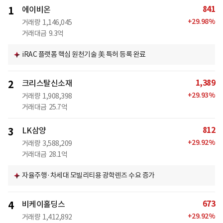
841
1
에이비온
+
29.98
%
거래량
1,146,045
거래대금
9.3억
iRAC 플랫폼 핵심 원천기술 美 특허 등록 완료
1,389
2
크리스탈신소재
+
29.93
%
거래량
1,908,398
거래대금
25.7억
812
3
LK삼양
+
29.92
%
거래량
3,588,209
거래대금
28.1억
자율주행·차세대 모빌리티용 광학렌즈 수요 증가
673
4
비케이홀딩스
+
29.92
%
거래량
1,412,892