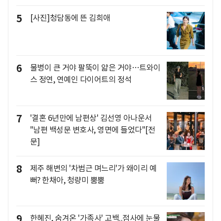
5
[사진]청담동에 뜬 김희애
6
물병이 큰 거야 팔뚝이 얇은 거야…트와이
스 정연, 연예인 다이어트의 정석
7
'결혼 6년만에 남편상' 김선영 아나운서
"남편 백성문 변호사, 영면에 들었다"[전
문]
8
제주 해변의 '차범근 며느리'가 왜이리 예
뻐? 한채아, 청량미 뿜뿜
9
한혜진, 숨겨온 '가족사' 고백..점사에 눈물