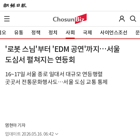
이오
유통
정책
정치
사회
국제
사이언스조선
문
'로봇 스님'부터 'EDM 공연'까지…서울
도심서 펼쳐지는 연등회
16~17일 서울 종로 일대서 대규모 연등행렬
곳곳서 전통문화행사도…서울 도심 교통 통제
염현아 기자
업데이트
2026.05.16. 06:42