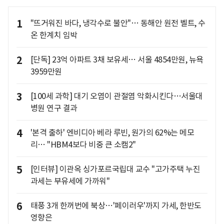
1
"뜨거워진 바다, 냉각수로 불안"… 동해안 원전 벨트, 수
온 한계치 임박
2
[단독] 23억 아파트 3채 보유세… 서울 4854만원, 뉴욕
3959만원
3
[100세 과학] 대기 오염이 관절염 악화시킨다…서울대
병원 연구 결과
4
'본격 출하' 엔비디아 베라 루빈, 원가의 62%는 메모
리… "HBM4보다 비중 큰 소캠2"
5
[인터뷰] 이관옥 싱가포르국립대 교수 "고가주택 누진
과세는 부유세에 가까워"
6
태풍 3개 한꺼번에 북상…'페이러우'까지 가세, 한반도
영향은