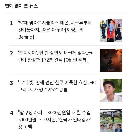
연예 많이 본 뉴스
1
'50대 맞아?' 샤를리즈 테론, 시스루부터
컷아웃까지...패션 아우라[지형준의
Behind]
2
'오디세이', 단 한 장면도 버릴게 없다..놀
란이 완성한 172분 걸작 [Oh!쎈 리뷰]
3
'17억 빚' 함께 견딘 친母 애틋한 효심..MC
그리 "제가 챙겨야죠" 뭉클
4
"압구정 아파트 3000만원일 때 월 수입
5000만원"…오지헌, '한국사 일타강사'
父 고백