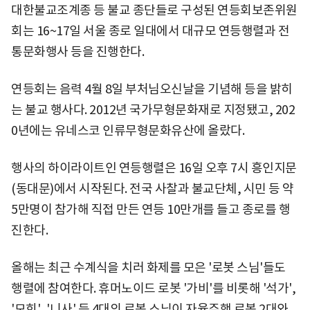
대한불교조계종 등 불교 종단들로 구성된 연등회보존위원
회는 16~17일 서울 종로 일대에서 대규모 연등행렬과 전
통문화행사 등을 진행한다.
연등회는 음력 4월 8일 부처님오신날을 기념해 등을 밝히
는 불교 행사다. 2012년 국가무형문화재로 지정됐고, 202
0년에는 유네스코 인류무형문화유산에 올랐다.
행사의 하이라이트인 연등행렬은 16일 오후 7시 흥인지문
(동대문)에서 시작된다. 전국 사찰과 불교단체, 시민 등 약
5만명이 참가해 직접 만든 연등 10만개를 들고 종로를 행
진한다.
올해는 최근 수계식을 치러 화제를 모은 '로봇 스님'들도
행렬에 참여한다. 휴머노이드 로봇 '가비'를 비롯해 '석가',
'모희', '니사' 등 4대의 로봇 스님이 자율주행 로봇 2대와