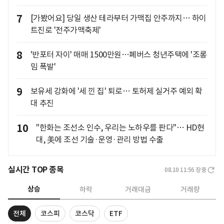
7
[가봤어요] 당일 생산 테라부터 가맥집 안주까지… 하이
트진로 '전주가맥축제'
8
'반포터 자이' 매매 1500만원…폐버스 청년주택에 '조롱
밈 폭발'
9
보유세 강화에 '세 낀 집' 퇴로… 토허제 실거주 예외 확
대 추진
10
"한화는 조선소 인수, 우리는 노하우를 판다"… HD현
대, 美에 조선 기술·운영·관리 방법 수출
실시간 TOP 종목
08.10 11:56
장중
상승
하락
거래대금
거래량
전체
코스피
코스닥
ETF