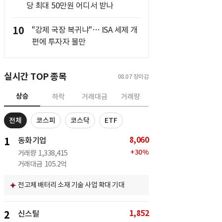
당 최대 50만원 어디서 받나
10
"강제 국장 복귀냐"… ISA 세제 개
편에 투자자 불만
실시간 TOP 종목
08.07
장마감
상승
하락
거래대금
거래량
전체
코스피
코스닥
ETF
8,060
1
동화기업
+
30
%
거래량
1,338,415
거래대금
105.2억
전고체 배터리 소재 기술 사업 확대 기대
1,852
2
신스틸