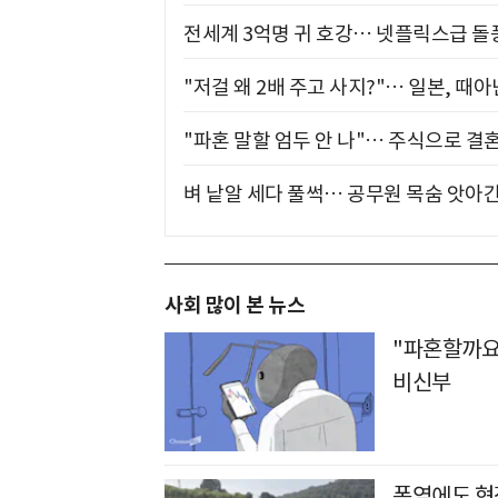
전세계 3억명 귀 호강… 넷플릭스급 돌
"저걸 왜 2배 주고 사지?"… 일본, 때
"파혼 말할 엄두 안 나"… 주식으로 결
벼 낱알 세다 풀썩… 공무원 목숨 앗아간
사회 많이 본 뉴스
"파혼할까요
비신부
폭염에도 현장