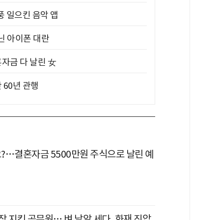
풍 일으킨 음악 앱
아닌 아이폰 대란
혼자금 다 날린 女
 60년 관행
?…결혼자금 5500만원 주식으로 날린 예
 지킨 공무원… 벼 낱알 세다, 화재 진압