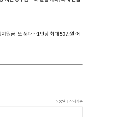
생지원금' 또 푼다…1인당 최대 50만원 어
도움말
삭제기준