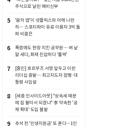
4
주식으로 날린 예비신부
5
'음악 앱'이 넷플릭스와 어깨 나란
히… 스포티파이 유료 이용자 3억 돌
파 비결은
6
폭염에도 현장 지킨 공무원… 벼 낱
알 세다, 화재 진압하다 '풀썩'
7
[줌인] 호르무즈 서명 앞두고 이란
리더십 증발… 최고지도자 잠행·대
통령 사임설
8
[세종 인사이드아웃] "상속세 때문
에 집 팔아서 되겠냐" 李 약속한 '공
제 확대' 도입 불발
9
추석 전 '민생지원금' 또 푼다…1인