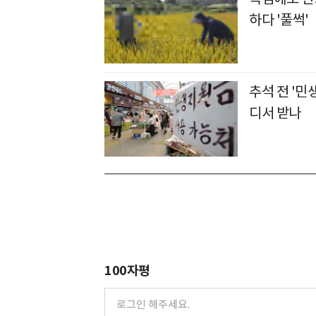
하다 '풀썩'
추석 전 '민
디서 받나
100자평