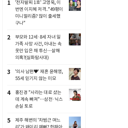
1
'전자발찌 1호' 고영욱, 이
번엔 이지혜 저격.."49평이
미니멀리즘? 많이 출세했
구나"
2
부모와 12세·8세 자녀 일
가족 사망 사건, 아내는 속
옷만 입은 채 투신…살해
의혹?(실화탐사대)
3
'의사 남편♥' 재혼 윤해영,
55세 믿기지 않는 미모
4
홍진경 "사라는 대로 샀는
데 계속 빠져"…삼전·닉스
손실 토로
5
제주 해변의 '차범근 며느
리'가 왜이리 예뻐? 한채아,