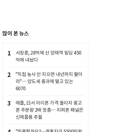
많이 본 뉴스
1
서장훈, 28억에 산 양재역 빌딩 450
억에 내놨다
2
"직접 농사 안 지으면 내년까지 팔아
라"… 양도세 중과에 떨고 있는
6070
3
애플, 日서 아이폰 가격 올리자 중고
폰 주문량 2배 껑충… 리퍼폰 패널은
신제품용 추월
"파혼할까요?…결혼자금 5500만원