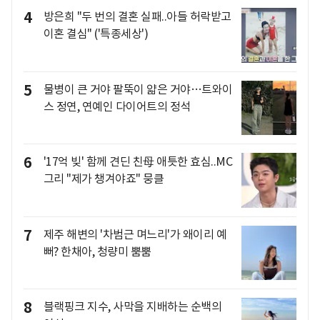
4
방은희 "두 번의 결혼 실패..아들 허락받고
이혼 결심" ('특종세상')
5
물병이 큰 거야 팔뚝이 얇은 거야…트와이
스 정연, 연예인 다이어트의 정석
6
'17억 빚' 함께 견딘 친母 애틋한 효심..MC
그리 "제가 챙겨야죠" 뭉클
7
제주 해변의 '차범근 며느리'가 왜이리 예
뻐? 한채아, 청량미 뿜뿜
8
블랙핑크 지수, 사막을 지배하는 순백의