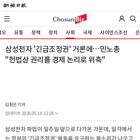
이오
유통
정책
정치
사회
국제
사이언스조선
문
삼성전자 '긴급조정권' 거론에…민노총
"헌법상 권리를 경제 논리로 위축"
김정은 기자
업데이트
2026.05.14. 13:28
삼성전자 파업이 일주일 앞으로 다가온 가운데, 일각에서
는 정부의 '긴급조정권' 발동을 요구하는 목소리가 나오고