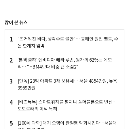
많이 본 뉴스
1
"뜨거워진 바다, 냉각수로 불안"… 동해안 원전 벨트, 수
온 한계치 임박
2
'본격 출하' 엔비디아 베라 루빈, 원가의 62%는 메모
리… "HBM4보다 비중 큰 소캠2"
3
[단독] 23억 아파트 3채 보유세… 서울 4854만원, 뉴욕
3959만원
4
[비즈톡톡] 스마트워치를 펼치니 폴더블폰으로 변신…
모토로라의 이색 특허
5
[100세 과학] 대기 오염이 관절염 악화시킨다…서울대