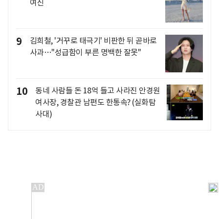
여신
9
김희철, '거꾸로 태극기' 비판한 뒤 곧바로
사과…"성급함이 부른 명백한 잘못"
10
동네 사람들 돈 18억 들고 사라진 안경원
여사장, 경찰관 남편도 한통속? (실화탐
사대)