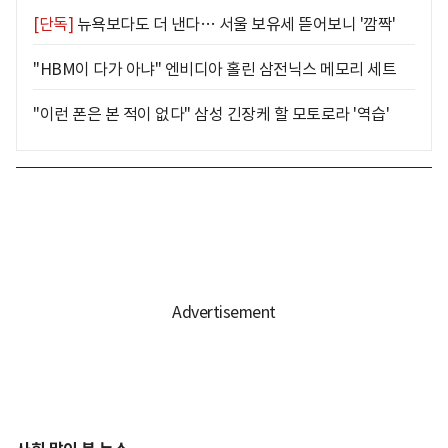
[단독]
뉴욕보다도 더 낸다… 서울 보유세 뜯어보니 '깜짝'
"HBM이 다가 아냐" 엔비디아 홀린 삼전닉스 메모리 세트
"이런 폰은 본 적이 없다" 삼성 긴장케 할 모토로라 '역습'