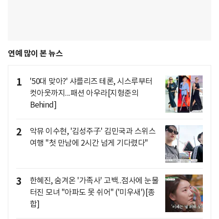
연예 많이 본 뉴스
1
'50대 맞아?' 샤를리즈 테론, 시스루부터
컷아웃까지...패션 아우라[지형준의
Behind]
2
악뮤 이수현, '김성주子' 김민국과 스위스
여행 "첫 만남에 2시간 넘게 기다렸다"
3
한혜진, 숨겨온 '가족사' 고백..점사에 눈물
터진 모녀 "아파도 못 쉬어" ('미우새')[종
합]