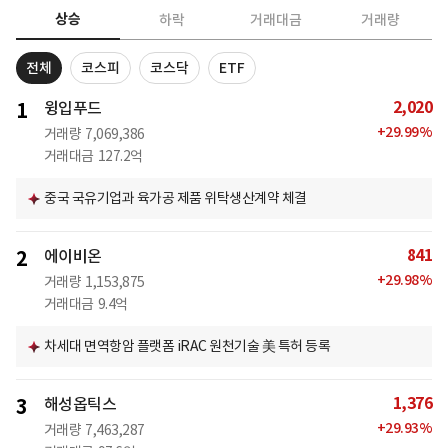
상승
하락
거래대금
거래량
전체
코스피
코스닥
ETF
2,020
1
윙입푸드
+
29.99
%
거래량
7,069,386
거래대금
127.2억
중국 국유기업과 육가공 제품 위탁생산계약 체결
841
2
에이비온
+
29.98
%
거래량
1,153,875
거래대금
9.4억
차세대 면역항암 플랫폼 iRAC 원천기술 美 특허 등록
1,376
3
해성옵틱스
+
29.93
%
거래량
7,463,287