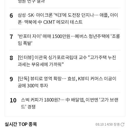
병원 연구 결과
6
삼성·SK·마이크론 '빅3'에 도전장 던지나… 애플, 아이
폰·맥북에 中 CXMT 메모리 테스트
7
'반포터 자이' 매매 1500만원…폐버스 청년주택에 '조롱
밈 폭발'
8
[인터뷰] 이관옥 싱가포르국립대 교수 "고가주택 누진
과세는 부유세에 가까워"
9
[단독] 뷰티로 영역 확장… 효성, K뷰티 커머스 이공이
공에 300억 투자
10
스벅 커피가 1800원?… 中 배달앱, 이번엔 '고가 브랜
드' 경쟁
실시간 TOP 종목
08.10 14:50
장중