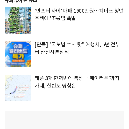
사회 많이 본 뉴스
'반포터 자이' 매매 1500만원…폐버스 청년
주택에 '조롱밈 폭발'
[단독] "국보법 수사 탓" 여행사, 5년 전부
터 완전자본잠식
태풍 3개 한꺼번에 북상…'페이러우'까지
가세, 한반도 영향은