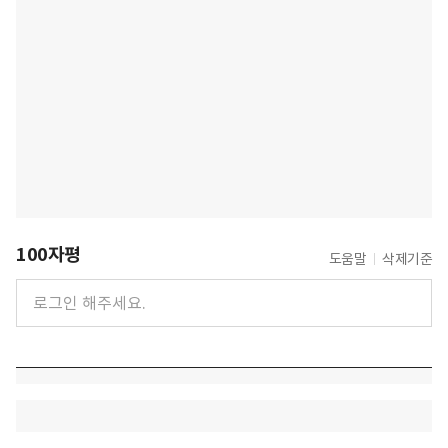
100자평
도움말
삭제기준