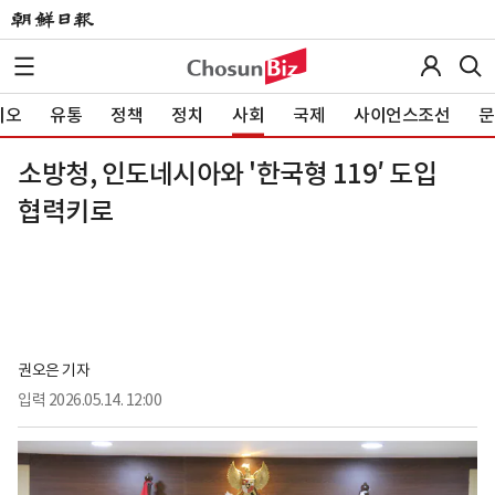
이오
유통
정책
정치
사회
국제
사이언스조선
문
소방청, 인도네시아와 '한국형 119′ 도입
협력키로
권오은 기자
입력
2026.05.14. 12:00