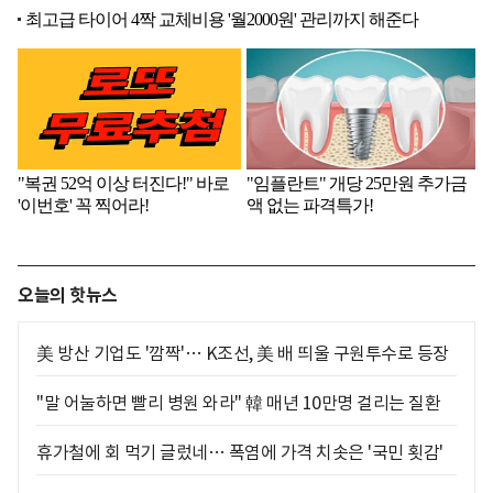
오늘의 핫뉴스
美 방산 기업도 '깜짝'… K조선, 美 배 띄울 구원투수로 등장
"말 어눌하면 빨리 병원 와라" 韓 매년 10만명 걸리는 질환
휴가철에 회 먹기 글렀네… 폭염에 가격 치솟은 '국민 횟감'