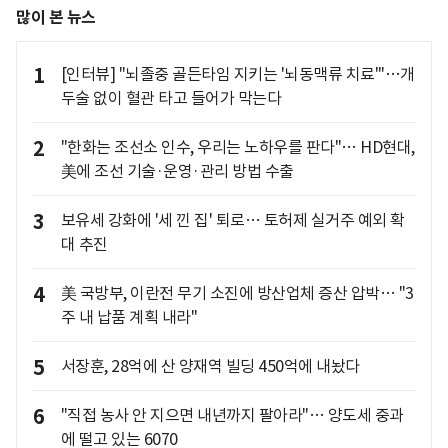
많이 본 뉴스
1
[인터뷰] "뇌졸중 골든타임 지키는 '뇌동맥류 치료'"…개
두술 없이 혈관 타고 들어가 막는다
2
"한화는 조선소 인수, 우리는 노하우를 판다"… HD현대,
美에 조선 기술·운영·관리 방법 수출
3
보유세 강화에 '세 낀 집' 퇴로… 토허제 실거주 예외 확
대 추진
4
美 국방부, 이란전 무기 소진에 방산업체 증산 압박… "3
주 내 납품 계획 내라"
5
서장훈, 28억에 산 양재역 빌딩 450억에 내놨다
6
"직접 농사 안 지으면 내년까지 팔아라"… 양도세 중과
에 떨고 있는 6070