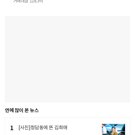
거래대금
118.3억
연예 많이 본 뉴스
1
[사진]청담동에 뜬 김희애