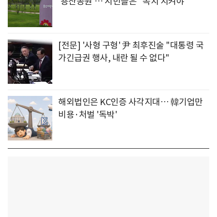
'용산공원'… 시민들은 "녹지 지켜야"
[전문] '사형 구형' 尹 최후진술 "대통령 국
가긴급권 행사, 내란 될 수 없다"
해외법인은 KC인증 사각지대… 韓기업만
비용·처벌 '독박'