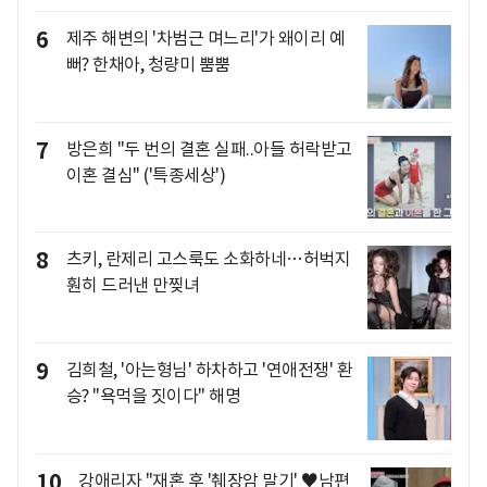
6
제주 해변의 '차범근 며느리'가 왜이리 예
뻐? 한채아, 청량미 뿜뿜
7
방은희 "두 번의 결혼 실패..아들 허락받고
이혼 결심" ('특종세상')
8
츠키, 란제리 고스룩도 소화하네…허벅지
훤히 드러낸 만찢녀
9
김희철, '아는형님' 하차하고 '연애전쟁' 환
승? "욕먹을 짓이다" 해명
10
강애리자 "재혼 후 '췌장암 말기' ♥남편