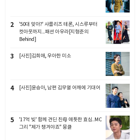
2
'50대 맞아?' 샤를리즈 테론, 시스루부터
컷아웃까지...패션 아우라[지형준의
Behind]
3
[사진]김희애, 우아한 미소
4
[사진]윤승아, 남편 김무열 어깨에 기대어
5
'17억 빚' 함께 견딘 친母 애틋한 효심..MC
그리 "제가 챙겨야죠" 뭉클