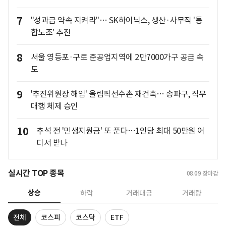
7
"성과급 약속 지켜라"… SK하이닉스, 생산·사무직 '통
합노조' 추진
8
서울 영등포·구로 준공업지역에 2만7000가구 공급 속
도
9
'추진위원장 해임' 올림픽선수촌 재건축… 송파구, 직무
대행 체제 승인
10
추석 전 '민생지원금' 또 푼다…1인당 최대 50만원 어
디서 받나
실시간 TOP 종목
08.09
장마감
상승
하락
거래대금
거래량
전체
코스피
코스닥
ETF