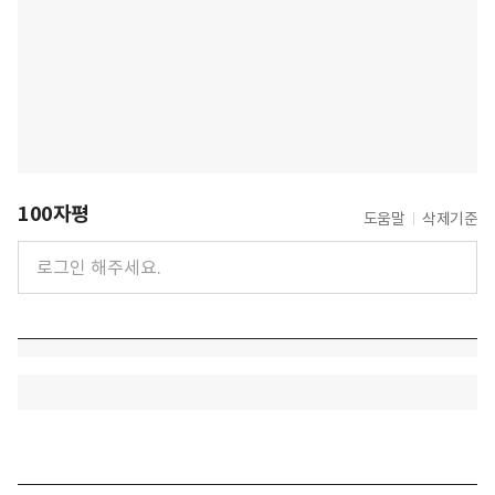
100자평
도움말
삭제기준