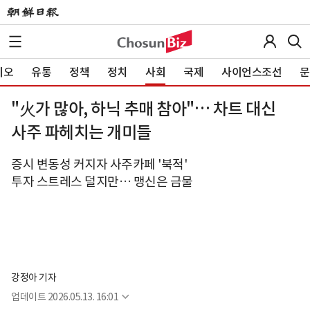
이오
유통
정책
정치
사회
국제
사이언스조선
문
"火가 많아, 하닉 추매 참아"… 차트 대신
사주 파헤치는 개미들
증시 변동성 커지자 사주카페 '북적'
투자 스트레스 덜지만… 맹신은 금물
강정아 기자
업데이트
2026.05.13. 16:01