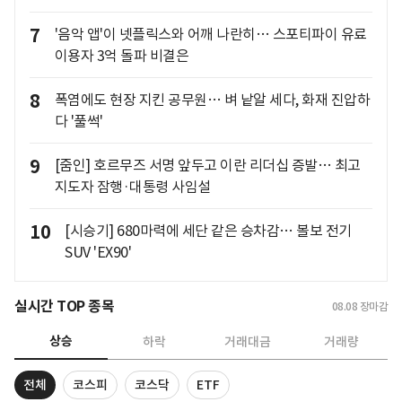
7
'음악 앱'이 넷플릭스와 어깨 나란히… 스포티파이 유료
이용자 3억 돌파 비결은
8
폭염에도 현장 지킨 공무원… 벼 낱알 세다, 화재 진압하
다 '풀썩'
9
[줌인] 호르무즈 서명 앞두고 이란 리더십 증발… 최고
지도자 잠행·대통령 사임설
10
[시승기] 680마력에 세단 같은 승차감… 볼보 전기
SUV 'EX90'
실시간 TOP 종목
08.08
장마감
상승
하락
거래대금
거래량
전체
코스피
코스닥
ETF