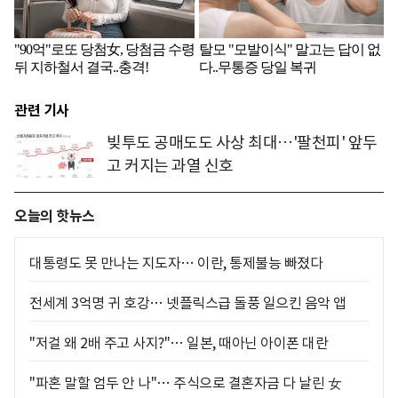
관련 기사
빚투도 공매도도 사상 최대…'팔천피' 앞두
고 커지는 과열 신호
오늘의 핫뉴스
대통령도 못 만나는 지도자… 이란, 통제불능 빠졌다
전세계 3억명 귀 호강… 넷플릭스급 돌풍 일으킨 음악 앱
"저걸 왜 2배 주고 사지?"… 일본, 때아닌 아이폰 대란
"파혼 말할 엄두 안 나"… 주식으로 결혼자금 다 날린 女