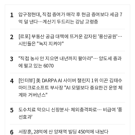
1
압구정현대, 직접 증여가 매각 후 현금 증여보다 세금 7
억 덜 낸다…계산기 두드리는 강남 고령층
2
[르포] 부동산 공급 대책에 뜨거운 감자된 '용산공원'…
시민들은 "녹지 지켜야"
3
"직접 농사 안 지으면 내년까지 팔아라"… 양도세 중과
에 떨고 있는 6070
4
[인터뷰] 美 DARPA AI 사이버 챌린지 1위 이끈 김태수
마이크로소프트 부사장 "AI 모델보다 중요한건 운영 체
계와 거버넌스"
5
도수치료 막으니 신장분사·체외충격파로… 비급여 '풍
선효과'
6
서장훈, 28억에 산 양재역 빌딩 450억에 내놨다