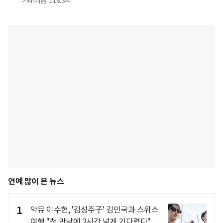
거래대금
118.3억
연예 많이 본 뉴스
1
악뮤 이수현, '김성주子' 김민국과 스위스
여행 "첫 만남에 2시간 넘게 기다렸다"