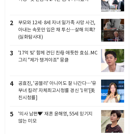
2
부모와 12세·8세 자녀 일가족 사망 사건,
아내는 속옷만 입은 채 투신…살해 의혹?
(실화탐사대)
3
'17억 빚' 함께 견딘 친母 애틋한 효심..MC
그리 "제가 챙겨야죠" 뭉클
4
공효진, '공블리' 아니어도 잘 나간다…'유
부녀 킬러' 자체최고시청률 경신 '1위'[美
친시청률]
5
'의사 남편♥' 재혼 윤해영, 55세 믿기지
않는 미모