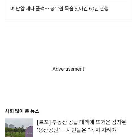
벼 낱알 세다 풀썩… 공무원 목숨 앗아간 60년 관행
사회 많이 본 뉴스
[르포] 부동산 공급 대책에 뜨거운 감자된
'용산공원'… 시민들은 "녹지 지켜야"