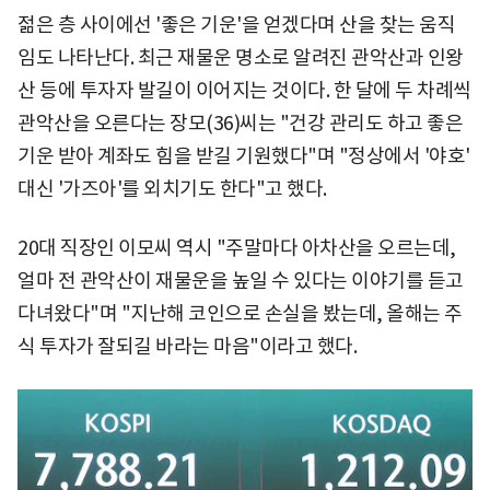
젊은 층 사이에선 '좋은 기운'을 얻겠다며 산을 찾는 움직
임도 나타난다. 최근 재물운 명소로 알려진 관악산과 인왕
산 등에 투자자 발길이 이어지는 것이다. 한 달에 두 차례씩
관악산을 오른다는 장모(36)씨는 "건강 관리도 하고 좋은
기운 받아 계좌도 힘을 받길 기원했다"며 "정상에서 '야호'
대신 '가즈아'를 외치기도 한다"고 했다.
20대 직장인 이모씨 역시 "주말마다 아차산을 오르는데,
얼마 전 관악산이 재물운을 높일 수 있다는 이야기를 듣고
다녀왔다"며 "지난해 코인으로 손실을 봤는데, 올해는 주
식 투자가 잘되길 바라는 마음"이라고 했다.