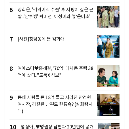
6
양희은, '각막이식 수술' 후 지팡이 짚은 근
황..'암투병' 박미선·이성미와 '밝은미소'
7
[사진]청담동에 뜬 김희애
8
여에스더♥홍혜걸, '70억' 대치동 주택 38
억에 샀다.."도둑X 심보"
9
동네 사람들 돈 18억 들고 사라진 안경원
여사장, 경찰관 남편도 한통속? (실화탐사
대)
10
염정아, ♥병원장 남편과 20년만에 공개