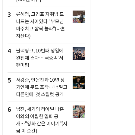
3
류혜영, 고경표 자취방 드
나드는 사이였다 "부모님
마주치고 깜짝 놀라"(나혼
자산다)
4
블랙핑크, 10번째 생일에
완전체 뜬다…'국중박'서
팬미팅
5
서강준, 안은진과 10년 장
기연애 무드 포착…'너말고
다른연애' 첫 스틸컷 공개
6
남진, 세기의 라이벌 나훈
아와의 아찔한 일화 공
개…"영화 같은 이야기"(지
금 이 순간)