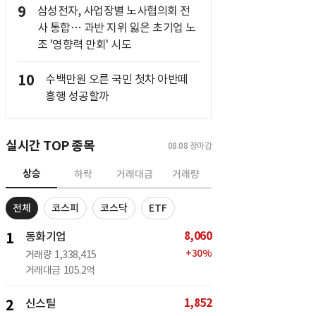
9
삼성전자, 사업장별 노사협의회 전
사 통합… 과반 지위 잃은 초기업 노
조 '영향력 만회' 시도
10
수백만원 오른 국민 첫차 아반떼
흥행 성공할까
실시간 TOP 종목
08.08
장마감
상승
하락
거래대금
거래량
전체
코스피
코스닥
ETF
8,060
1
동화기업
+
30
%
거래량
1,338,415
거래대금
105.2억
1,852
2
신스틸