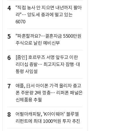
4
"직접 농사 안 지으면 내년까지 팔아
라"… 양도세 중과에 떨고 있는
6070
5
"파혼할까요?…결혼자금 5500만원
주식으로 날린 예비신부
6
[줌인] 호르무즈 서명 앞두고 이란
리더십 증발… 최고지도자 잠행·대
통령 사임설
7
애플, 日서 아이폰 가격 올리자 중고
폰 주문량 2배 껑충… 리퍼폰 패널은
신제품용 추월
8
어펄마캐피탈, 'K아이웨어' 블루엘
리펀트에 최대 1000억원 투자 추진