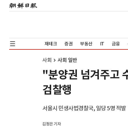
재테크
증권
부동산
IT
금융
사회
사회 일반
"분양권 넘겨주고 
검찰행
서울시 민생사법경찰국, 일당 5명 적발
김정은 기자