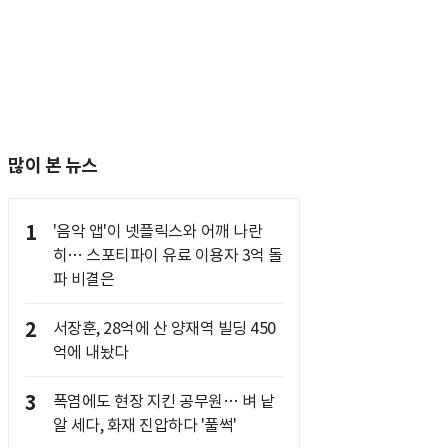
많이 본 뉴스
1
'음악 앱'이 넷플릭스와 어깨 나란
히… 스포티파이 유료 이용자 3억 돌
파 비결은
2
서장훈, 28억에 산 양재역 빌딩 450
억에 내놨다
3
폭염에도 현장 지킨 공무원… 벼 낱
알 세다, 화재 진압하다 '풀썩'