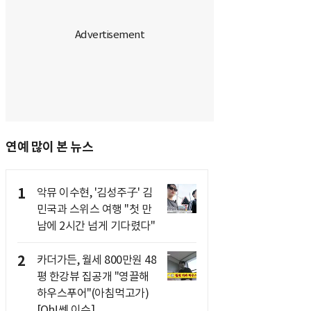
연예 많이 본 뉴스
1
악뮤 이수현, '김성주子' 김
민국과 스위스 여행 "첫 만
남에 2시간 넘게 기다렸다"
2
카더가든, 월세 800만원 48
평 한강뷰 집공개 "영끌해
하우스푸어"(아침먹고가)
[Oh!쎈 이슈]