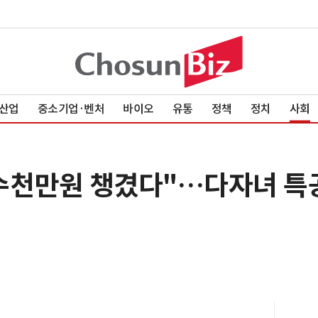
산업
중소기업·벤처
바이오
유통
정책
정치
사회
수천만원 챙겼다"…다자녀 특