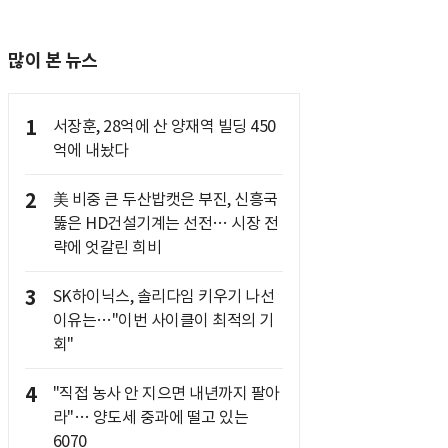
많이 본 뉴스
1
서장훈, 28억에 산 양재역 빌딩 450
억에 내놨다
2
美 비중 큰 두산밥캣은 부진, 신흥국
뚫은 HD건설기계는 선전… 시장 전
략에 엇갈린 희비
3
SK하이닉스, 솔리다임 키우기 나선
이유는…"이번 사이클이 최적의 기
회"
4
"직접 농사 안 지으면 내년까지 팔아
라"… 양도세 중과에 떨고 있는
6070