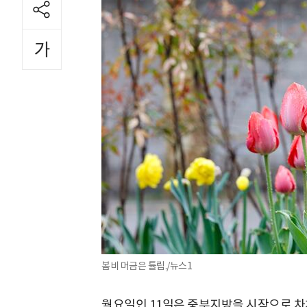
봄비 머금은 튤립./뉴스1
월요일인 11일은 중부지방을 시작으로 차