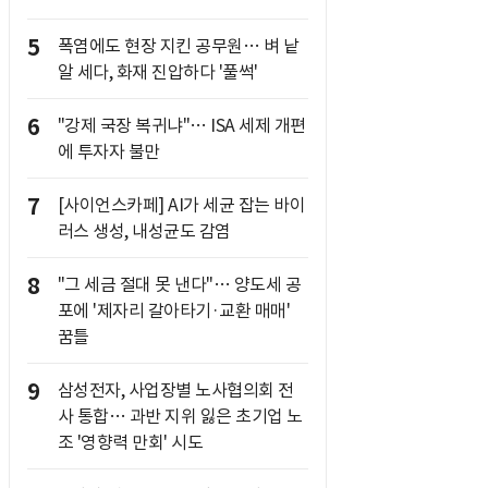
5
폭염에도 현장 지킨 공무원… 벼 낱
알 세다, 화재 진압하다 '풀썩'
6
"강제 국장 복귀냐"… ISA 세제 개편
에 투자자 불만
7
[사이언스카페] AI가 세균 잡는 바이
러스 생성, 내성균도 감염
8
"그 세금 절대 못 낸다"… 양도세 공
포에 '제자리 갈아타기·교환 매매'
꿈틀
9
삼성전자, 사업장별 노사협의회 전
사 통합… 과반 지위 잃은 초기업 노
조 '영향력 만회' 시도