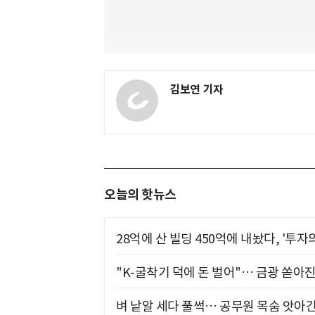
김보연 기자
오늘의 핫뉴스
28억에 산 빌딩 450억에 내놨다, '투자
"K-굴착기 덕에 돈 벌어"… 금광 쏟아
벼 낱알 세다 풀썩… 공무원 목숨 앗아간