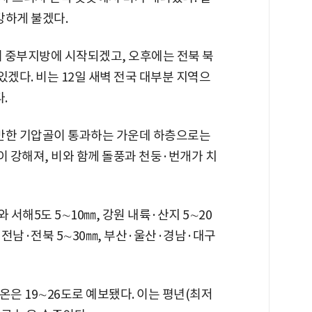
강하게 불겠다.
터 중부지방에 시작되겠고, 오후에는 전북 북
있겠다. 비는 12일 새벽 전국 대부분 지역으
.
 동반한 기압골이 통과하는 가운데 하층으로는
 강해져, 비와 함께 돌풍과 천둥·번개가 치
 서해5도 5∼10㎜, 강원 내륙·산지 5∼20
·전남·전북 5∼30㎜, 부산·울산·경남·대구
기온은 19∼26도로 예보됐다. 이는 평년(최저