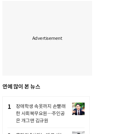
연예 많이 본 뉴스
1
장애학생 속옷까지 손빨래
한 사회복무요원…주인공
은 개그맨 김규원