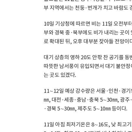
부 지역에서는 천둥·번개가 치고 바람도 
10일 기상청에 따르면 비는 11일 오전부
부와 경북 중·북부에도 비가 내리는 곳이 
로 확대된 뒤, 오후 대부분 잦아들 전망이다
대기 상층의 영하 20도 안팎 찬 공기를
따뜻한 남서풍이 유입되면서 대기 불안정이
는 곳도 있겠다.
11∼12일 예상 강수량은 서울·인천·경기와
㎜, 대전·세종·충남·충북 5∼30㎜, 광주
·경북 5∼30㎜, 제주도 5∼10㎜ 등이다.
11일 아침 최저기온은 8∼16도, 낮 최고