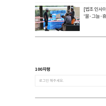
[법조 인사이
'물·그늘·휴
100자평