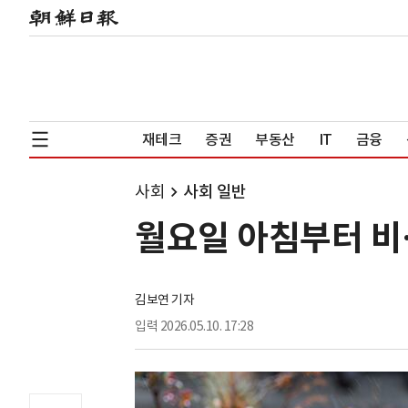
재테크
증권
부동산
IT
금융
사회
사회 일반
월요일 아침부터 비
김보연 기자
입력
2026.05.10. 17:28