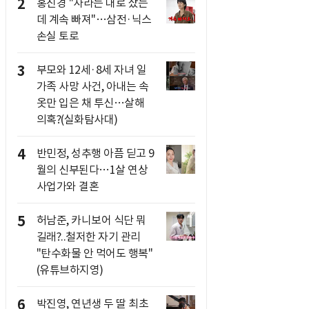
2
홍진경 "사라는 대로 샀는
데 계속 빠져"…삼전·닉스
손실 토로
3
부모와 12세·8세 자녀 일
가족 사망 사건, 아내는 속
옷만 입은 채 투신…살해
의혹?(실화탐사대)
4
반민정, 성추행 아픔 딛고 9
월의 신부된다…1살 연상
사업가와 결혼
5
허남준, 카니보어 식단 뭐
길래?..철저한 자기 관리
"탄수화물 안 먹어도 행복"
(유튜브하지영)
6
박진영, 연년생 두 딸 최초