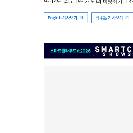
9∼14도·최고 19∼24도)과 비슷하거나 
English 기사보기
日本語 기사보기