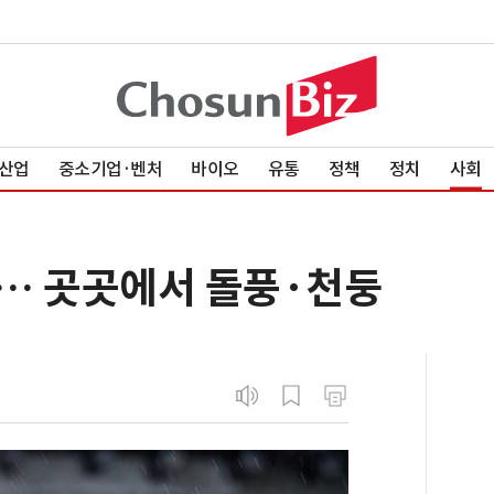
산업
중소기업·벤처
바이오
유통
정책
정치
사회
… 곳곳에서 돌풍·천둥