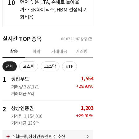
10
먼저 맺은 LTA, 손해로 돌아올
까… SK하이닉스, HBM 선점의 기
회비용
실시간 TOP 종목
08.07 11:47
장중
상승
하락
거래대금
거래량
전체
코스피
코스닥
ETF
1,554
1
윙입푸드
+
29.93
%
거래량
327,171
거래대금
5억
1,203
2
상상인증권
+
29.91
%
거래량
1,154,010
거래대금
13.9억
수협은행, 상상인증권 인수 추진