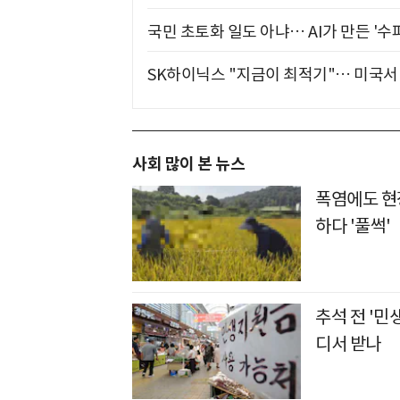
국민 초토화 일도 아냐… AI가 만든 '수
SK하이닉스 "지금이 최적기"… 미국서 
사회 많이 본 뉴스
폭염에도 현장
하다 '풀썩'
추석 전 '민
디서 받나