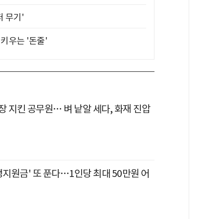
퍼 무기'
키우는 '돈줄'
 지킨 공무원… 벼 낱알 세다, 화재 진압
생지원금' 또 푼다…1인당 최대 50만원 어