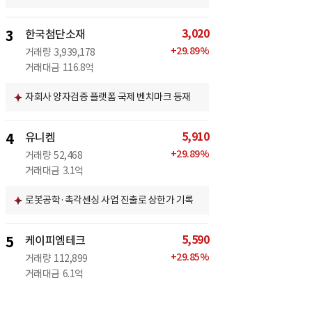
3,020
3
한국첨단소재
+
29.89
%
거래량
3,939,178
거래대금
116.8억
자회사 양자검증 플랫폼 국제 벤치마크 등재
5,910
4
유니켐
+
29.89
%
거래량
52,468
거래대금
3.1억
로봇공학·촉각센싱 사업 진출로 상한가 기록
5,590
5
케이피엠테크
+
29.85
%
거래량
112,899
거래대금
6.1억