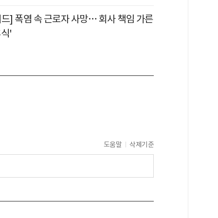
드] 폭염 속 근로자 사망… 회사 책임 가른
식'
도움말
삭제기준