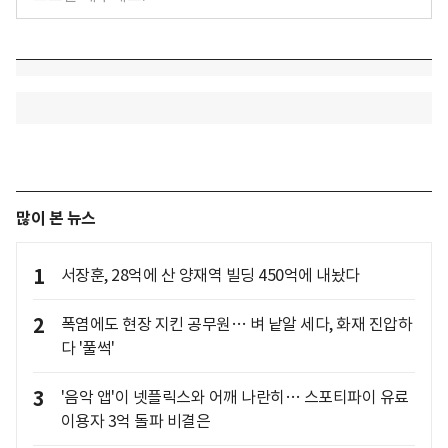
많이 본 뉴스
1
서장훈, 28억에 산 양재역 빌딩 450억에 내놨다
2
폭염에도 현장 지킨 공무원… 벼 낱알 세다, 화재 진압하
다 '풀썩'
3
'음악 앱'이 넷플릭스와 어깨 나란히… 스포티파이 유료
이용자 3억 돌파 비결은