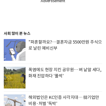
사회 많이 본 뉴스
"파혼할까요?…결혼자금 5500만원 주식으
로 날린 예비신부
폭염에도 현장 지킨 공무원… 벼 낱알 세다,
화재 진압하다 '풀썩'
해외법인은 KC인증 사각지대… 韓기업만
비용·처벌 '독박'