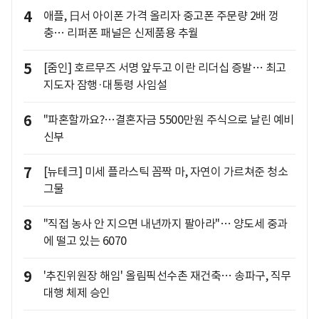
4
애플, 日서 아이폰 가격 올리자 중고폰 주문량 2배 껑
충… 리퍼폰 패널은 신제품용 추월
5
[줌인] 호르무즈 서명 앞두고 이란 리더십 증발… 최고
지도자 잠행·대통령 사임설
6
"파혼할까요?…결혼자금 5500만원 주식으로 날린 예비
신부
7
[뉴테크] 미세 플라스틱 꼼짝 마, 자연이 가르쳐준 청소
그물
8
"직접 농사 안 지으면 내년까지 팔아라"… 양도세 중과
에 떨고 있는 6070
9
'추진위원장 해임' 올림픽선수촌 재건축… 송파구, 직무
대행 체제 승인