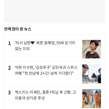
연예 많이 본 뉴스
1
'의사 남편♥' 재혼 윤해영, 55세 믿기지
않는 미모
2
악뮤 이수현, '김성주子' 김민국과 스위스
여행 "첫 만남에 2시간 넘게 기다렸다"
3
젝스키스 이재진, 결혼+득남 후 근황..고
지용과 반가운 투샷