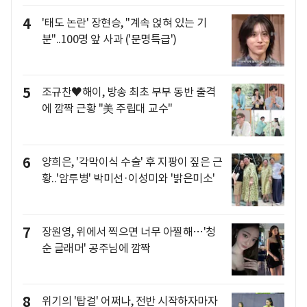
4
'태도 논란' 장현승, "계속 얹혀 있는 기
분"..100명 앞 사과 ('문명특급')
5
조규찬♥해이, 방송 최초 부부 동반 출격
에 깜짝 근황 "美 주립대 교수"
6
양희은, '각막이식 수술' 후 지팡이 짚은 근
황..'암투병' 박미선·이성미와 '밝은미소'
7
장원영, 위에서 찍으면 너무 아찔해…'청
순 글래머' 공주님에 깜짝
8
위기의 '탑걸' 어쩌나, 전반 시작하자마자