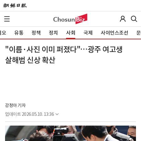
이오
유통
정책
정치
사회
국제
사이언스조선
문
"이름·사진 이미 퍼졌다"…광주 여고생
살해범 신상 확산
강정아 기자
업데이트
2026.05.10. 13:36