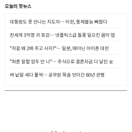
오늘의 핫뉴스
대통령도 못 만나는 지도자… 이란, 통제불능 빠졌다
전세계 3억명 귀 호강… 넷플릭스급 돌풍 일으킨 음악 앱
"저걸 왜 2배 주고 사지?"… 일본, 때아닌 아이폰 대란
"파혼 말할 엄두 안 나"… 주식으로 결혼자금 다 날린 女
벼 낱알 세다 풀썩… 공무원 목숨 앗아간 60년 관행