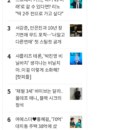
2
래'로 갈 수 있다면? 리노
"딱 2주 전으로 가고 싶다"
3
서강준, 안은진과 10년 장
기연애 무드 포착…'너말고
다른연애' 첫 스틸컷 공개
4
샤를리즈 테론, '박진영 비
닐바지' 생각나는 비닐치
마..이걸 이렇게 소화해?
[핫피플]
5
'재벌 3세' 바이브는 달라..
올데프 애니, 블랙 시크의
정석
6
여에스더♥홍혜걸, '70억'
대치동 주택 38억에 샀