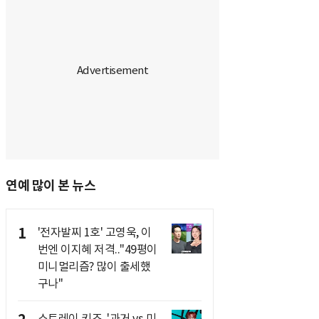
연예 많이 본 뉴스
1
'전자발찌 1호' 고영욱, 이
번엔 이지혜 저격.."49평이
미니멀리즘? 많이 출세했
구나"
스트레이 키즈, '과거 vs 미