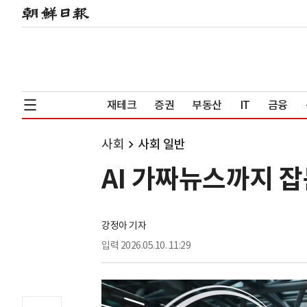
재테크
증권
부동산
IT
금융
사회
사회 일반
AI 가짜뉴스까지 
강정아 기자
입력
2026.05.10. 11:29