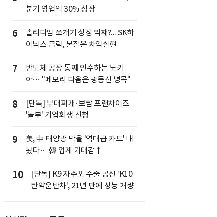
분기 영업익 30% 성장
6
솔리다임 쪼개기 상장 악재?... SK하
이닉스 급락, 본질은 차익실현
7
반도체 공장 통째 인수하는 노키
아… "메모리 다음은 광통신 병목"
8
[단독] 부대찌개·보쌈 프랜차이즈
'놀부' 기업회생 신청
9
美, 中 태양광 막을 '역대급 카드' 내
놨다… 韓 업계 기대감↑
10
[단독] K9 자주포 수출 공신 'K10
탄약운반차', 21년 만에 성능 개량