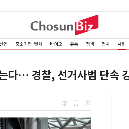
산업
중소기업·벤처
바이오
유통
정책
정치
사회
잡는다… 경찰, 선거사범 단속 