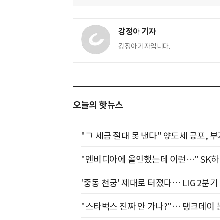
강정아 기자
강정아 기자입니다.
오늘의 핫뉴스
"그 세금 절대 못 낸다" 양도세 공포, 
"엔비디아에 올인했는데 이런…" SK
'중동 천궁' 제대로 터졌다… LIG 2분
"스타벅스 진짜 안 가나?"… 탱크데이 