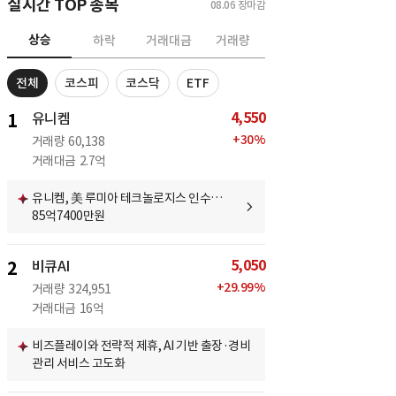
실시간 TOP 종목
08.06
장마감
상승
하락
거래대금
거래량
전체
코스피
코스닥
ETF
4,550
1
유니켐
+
30
%
거래량
60,138
거래대금
2.7억
유니켐, 美 루미아 테크놀로지스 인수…
85억7400만원
5,050
2
비큐AI
+
29.99
%
거래량
324,951
거래대금
16억
비즈플레이와 전략적 제휴, AI 기반 출장·경비
관리 서비스 고도화