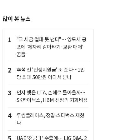
많이 본 뉴스
1
"그 세금 절대 못 낸다"… 양도세 공
포에 '제자리 갈아타기·교환 매매'
꿈틀
2
추석 전 '민생지원금' 또 푼다…1인
당 최대 50만원 어디서 받나
3
먼저 맺은 LTA, 손해로 돌아올까…
SK하이닉스, HBM 선점의 기회비용
4
투썸플레이스, 정말 스타벅스 제쳤
나
5
UAE '천궁Ⅱ' 수출에… LIG D&A, 2