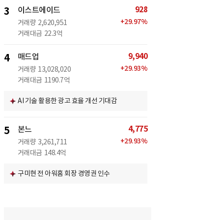
928
3
이스트에이드
+
29.97
%
거래량
2,620,951
거래대금
22.3억
9,940
4
매드업
+
29.93
%
거래량
13,028,020
거래대금
1190.7억
AI 기술 활용한 광고 효율 개선 기대감
4,775
5
본느
+
29.93
%
거래량
3,261,711
거래대금
148.4억
구미현 전 아워홈 회장 경영권 인수