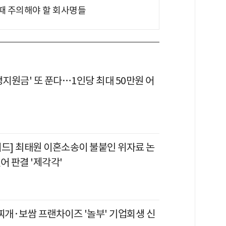
 때 주의해야 할 회사명들
생지원금' 또 푼다…1인당 최대 50만원 어
이드] 최태원 이혼소송이 불붙인 위자료 논
어 판결 '제각각'
찌개·보쌈 프랜차이즈 '놀부' 기업회생 신