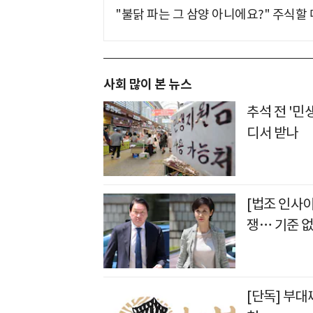
"불닭 파는 그 삼양 아니에요?" 주식할
사회 많이 본 뉴스
추석 전 '민
디서 받나
[법조 인사
쟁… 기준 없
[단독] 부대