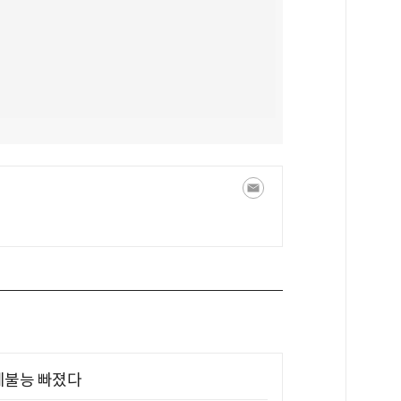
제불능 빠졌다