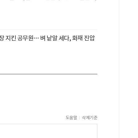
 지킨 공무원… 벼 낱알 세다, 화재 진압
도움말
삭제기준