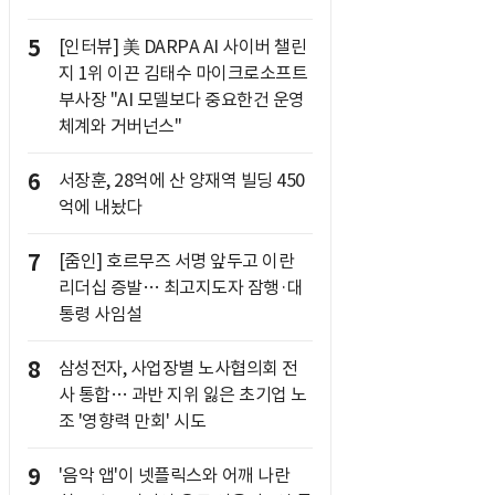
5
[인터뷰] 美 DARPA AI 사이버 챌린
지 1위 이끈 김태수 마이크로소프트
부사장 "AI 모델보다 중요한건 운영
체계와 거버넌스"
6
서장훈, 28억에 산 양재역 빌딩 450
억에 내놨다
7
[줌인] 호르무즈 서명 앞두고 이란
리더십 증발… 최고지도자 잠행·대
통령 사임설
8
삼성전자, 사업장별 노사협의회 전
사 통합… 과반 지위 잃은 초기업 노
조 '영향력 만회' 시도
9
'음악 앱'이 넷플릭스와 어깨 나란