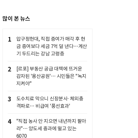
많이 본 뉴스
1
압구정현대, 직접 증여가 매각 후 현
금 증여보다 세금 7억 덜 낸다…계산
기 두드리는 강남 고령층
2
[르포] 부동산 공급 대책에 뜨거운
감자된 '용산공원'… 시민들은 "녹지
지켜야"
3
도수치료 막으니 신장분사·체외충
격파로… 비급여 '풍선효과'
4
"직접 농사 안 지으면 내년까지 팔아
라"… 양도세 중과에 떨고 있는
6070