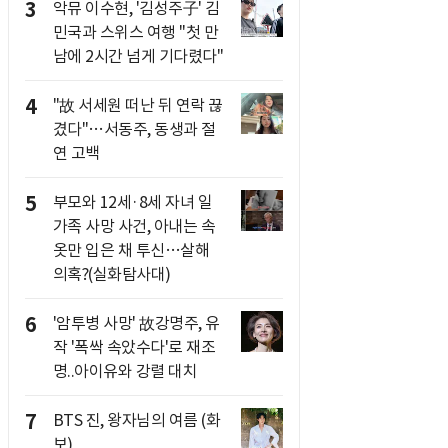
3
악뮤 이수현, '김성주子' 김
민국과 스위스 여행 "첫 만
남에 2시간 넘게 기다렸다"
4
"故 서세원 떠난 뒤 연락 끊
겼다"…서동주, 동생과 절
연 고백
5
부모와 12세·8세 자녀 일
가족 사망 사건, 아내는 속
옷만 입은 채 투신…살해
의혹?(실화탐사대)
6
'암투병 사망' 故강명주, 유
작 '폭싹 속았수다'로 재조
명..아이유와 강렬 대치
7
BTS 진, 왕자님의 여름 (화
보)