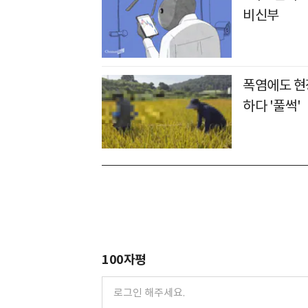
비신부
폭염에도 현장
하다 '풀썩'
100자평