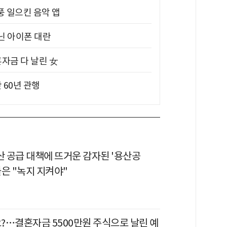
풍 일으킨 음악 앱
아닌 아이폰 대란
혼자금 다 날린 女
 60년 관행
산 공급 대책에 뜨거운 감자된 '용산공
은 "녹지 지켜야"
?…결혼자금 5500만원 주식으로 날린 예