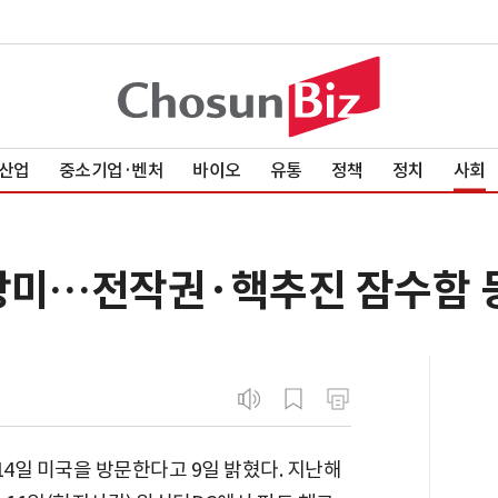
산업
중소기업·벤처
바이오
유통
정책
정치
사회
 방미…전작권·핵추진 잠수함 
14일 미국을 방문한다고 9일 밝혔다. 지난해