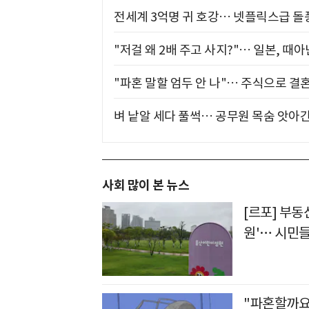
전세계 3억명 귀 호강… 넷플릭스급 돌
"저걸 왜 2배 주고 사지?"… 일본, 때
"파혼 말할 엄두 안 나"… 주식으로 결
벼 낱알 세다 풀썩… 공무원 목숨 앗아간
사회 많이 본 뉴스
[르포] 부동
원'… 시민들
"파혼할까요