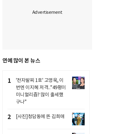
연예 많이 본 뉴스
1
'전자발찌 1호' 고영욱, 이
번엔 이지혜 저격.."49평이
미니멀리즘? 많이 출세했
구나"
2
[사진]청담동에 뜬 김희애