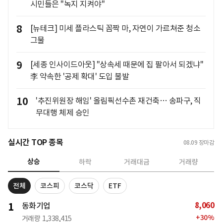
시민들은 "녹지 지켜야"
8
[뉴테크] 미세 플라스틱 꼼짝 마, 자연이 가르쳐준 청소
그물
9
[세종 인사이드아웃] "상속세 때문에 집 팔아서 되겠냐"
李 약속한 '공제 확대' 도입 불발
10
'추진위원장 해임' 올림픽선수촌 재건축… 송파구, 직
무대행 체제 승인
실시간 TOP 종목
08.09
장마감
상승
하락
거래대금
거래량
전체
코스피
코스닥
ETF
8,060
1
동화기업
+
30
%
거래량
1,338,415