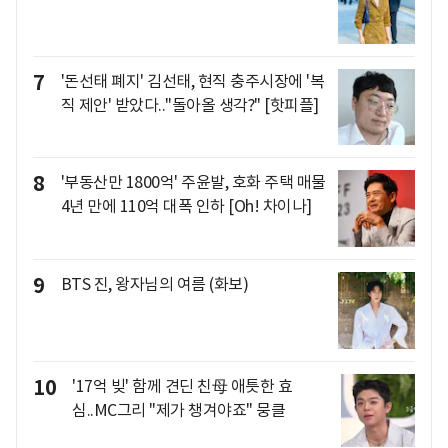
7
'돈선태 폐지' 김선태, 현직 충주시장에 '복
직 제안' 받았다.."돌아올 생각?" [핫피플]
8
'부동산만 1800억' 주윤발, 호화 주택 매물
4년 만에 110억 대폭 인하 [Oh! 차이나]
9
BTS 진, 왕자님의 여름 (화보)
10
'17억 빚' 함께 견딘 친母 애틋한 효
심..MC그리 "제가 챙겨야죠" 뭉클