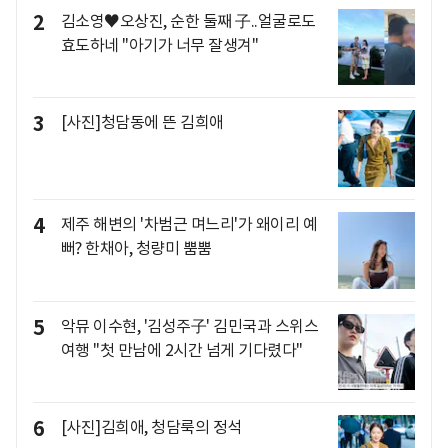
2
김소영♥오상진, 순한 둘째 子..얼굴로도
효도하네 "아기가 너무 잘생겨"
3
[사진]청담동에 뜬 김희애
4
제주 해변의 '차범근 며느리'가 왜이리 예
뻐? 한채아, 청량미 뿜뿜
5
악뮤 이수현, '김성주子' 김민국과 스위스
여행 "첫 만남에 2시간 넘게 기다렸다"
6
[사진]김희애, 청담룩의 정석