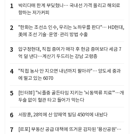
1
박리다매 한계 부딪혔나… 국내선 가격 올리고 해외로
향하는 저가커피
2
"한화는 조선소 인수, 우리는 노하우를 판다"… HD현대,
美에 조선 기술·운영·관리 방법 수출
3
압구정현대, 직접 증여가 매각 후 현금 증여보다 세금 7
억 덜 낸다…계산기 두드리는 강남 고령층
4
"직접 농사 안 지으면 내년까지 팔아라"… 양도세 중과
에 떨고 있는 6070
5
[인터뷰] "뇌졸중 골든타임 지키는 '뇌동맥류 치료'"…개
두술 없이 혈관 타고 들어가 막는다
6
서장훈, 28억에 산 양재역 빌딩 450억에 내놨다
7
[르포] 부동산 공급 대책에 뜨거운 감자된 '용산공원'…