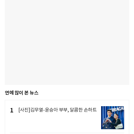
연예 많이 본 뉴스
1
[사진]김무열-윤승아 부부, 달콤한 손하트