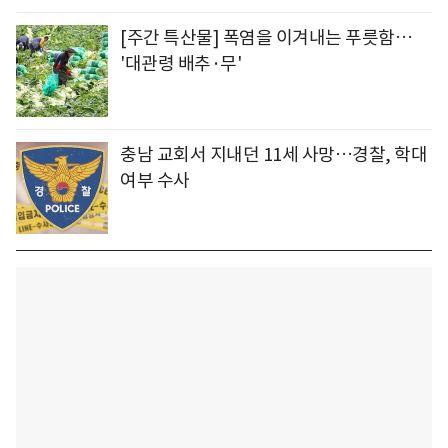
[주간 특산물] 폭염을 이겨내는 푸릇함…
'대관령 배추·무'
충남 교회서 지내던 11세 사망…경찰, 학대
여부 수사