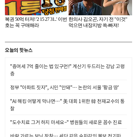
오늘의 핫뉴스
"증여세 7억 줄이는 법 있구먼!" 계산기 두드리는 강남 고령
층
정부 "아파트 짓자", 시민 "안돼"… 논란의 서울 '황금 땅'
"AI 해킹 어떻게 막냐면…" 美 대회 1위한 韓 천재교수의 통
찰
"도수치료 그거 하지 마세요~" 병원들의 새로운 꼼수 진료
바람 가르는 보닛 장착… 세단 같은 승차감의 볼보 전기차