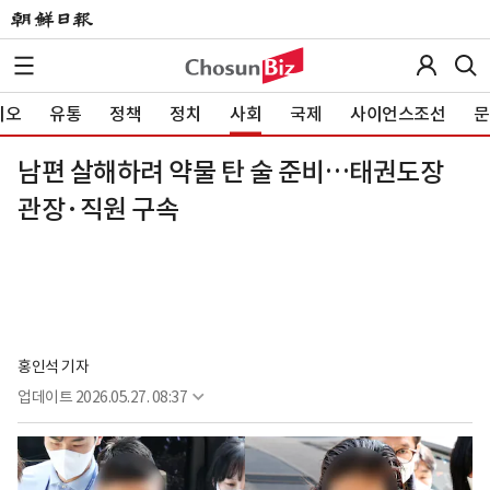
이오
유통
정책
정치
사회
국제
사이언스조선
문
남편 살해하려 약물 탄 술 준비…태권도장
관장·직원 구속
홍인석 기자
업데이트
2026.05.27. 08:37