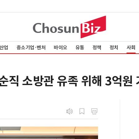
산업
중소기업·벤처
바이오
유통
정책
정치
사회
순직 소방관 유족 위해 3억원