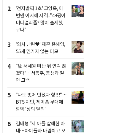
2
'전자발찌 1호' 고영욱, 이
번엔 이지혜 저격.."49평이
미니멀리즘? 많이 출세했
구나"
3
'의사 남편♥' 재혼 윤해영,
55세 믿기지 않는 미모
4
"故 서세원 떠난 뒤 연락 끊
겼다"…서동주, 동생과 절
연 고백
5
"나도 벗어 던졌다 형!!!"…
BTS 지민, 제이홉 무대에
깜짝 '상의 탈의'
6
김태형 "세 아들 살해한 아
내…아이들과 바람쐬고 오