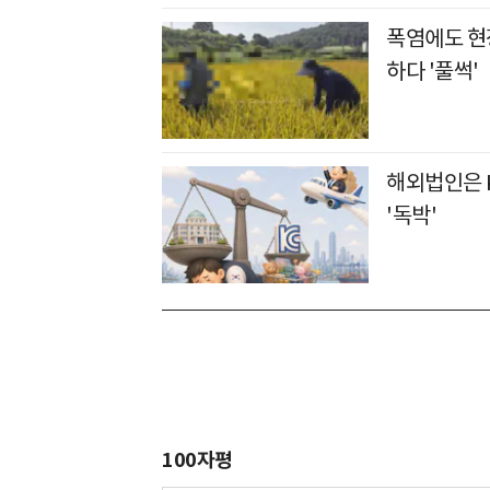
폭염에도 현장
하다 '풀썩'
해외법인은 
'독박'
100자평