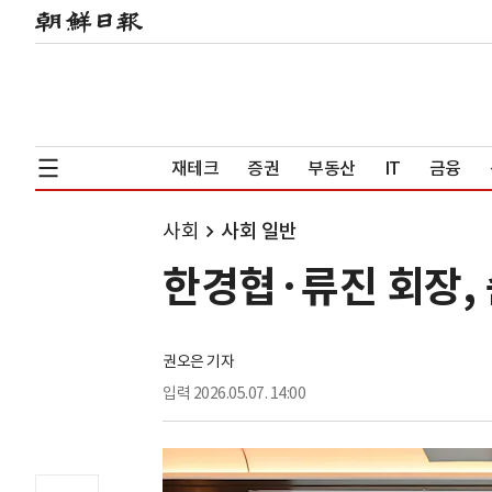
재테크
증권
부동산
IT
금융
사회
사회 일반
한경협·류진 회장, 
권오은 기자
입력
2026.05.07. 14:00