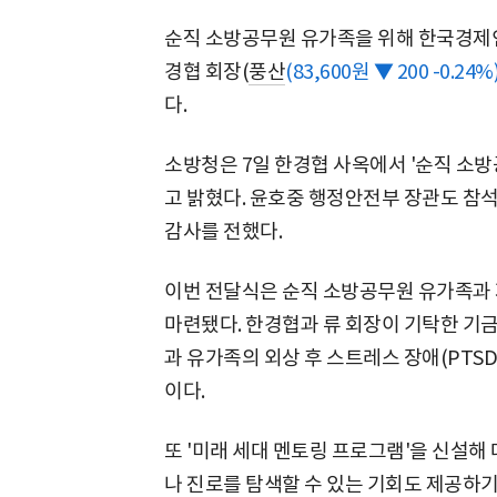
순직 소방공무원 유가족을 위해 한국경제인
경협 회장(
풍산
(83,600원 ▼ 200 -0.24%
다.
소방청은 7일 한경협 사옥에서 '순직 소
고 밝혔다. 윤호중 행정안전부 장관도 참
감사를 전했다.
이번 전달식은 순직 소방공무원 유가족과 
마련됐다. 한경협과 류 회장이 기탁한 기금
과 유가족의 외상 후 스트레스 장애(PTSD
이다.
또 '미래 세대 멘토링 프로그램'을 신설해
나 진로를 탐색할 수 있는 기회도 제공하기