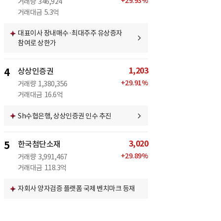
+
29.93
%
거래량
346,924
거래대금
5.3억
대표이사 장내매수·최대주주 유상증자
참여로 상한가
1,203
4
상상인증권
+
29.91
%
거래량
1,380,356
거래대금
16.6억
Sh수협은행, 상상인증권 인수 추진
3,020
5
한국첨단소재
+
29.89
%
거래량
3,991,467
거래대금
118.3억
자회사 양자검증 플랫폼 국제 벤치마크 등재