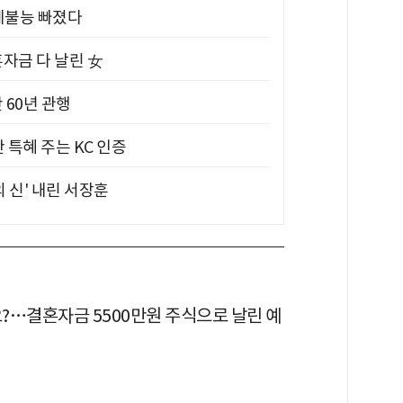
제불능 빠졌다
혼자금 다 날린 女
 60년 관행
 특혜 주는 KC 인증
의 신' 내린 서장훈
?…결혼자금 5500만원 주식으로 날린 예