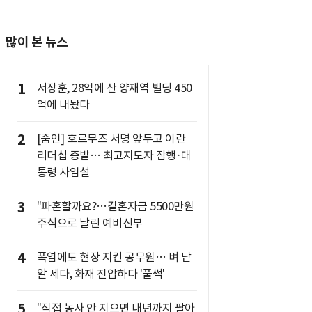
많이 본 뉴스
1
서장훈, 28억에 산 양재역 빌딩 450
억에 내놨다
2
[줌인] 호르무즈 서명 앞두고 이란
리더십 증발… 최고지도자 잠행·대
통령 사임설
3
"파혼할까요?…결혼자금 5500만원
주식으로 날린 예비신부
4
폭염에도 현장 지킨 공무원… 벼 낱
알 세다, 화재 진압하다 '풀썩'
5
"직접 농사 안 지으면 내년까지 팔아