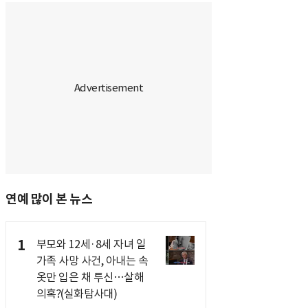
연예 많이 본 뉴스
1
부모와 12세·8세 자녀 일
가족 사망 사건, 아내는 속
옷만 입은 채 투신…살해
의혹?(실화탐사대)