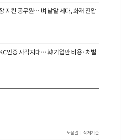
 지킨 공무원… 벼 낱알 세다, 화재 진압
KC인증 사각지대… 韓기업만 비용·처벌
도움말
삭제기준