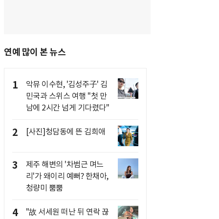
연예 많이 본 뉴스
1
악뮤 이수현, '김성주子' 김
민국과 스위스 여행 "첫 만
남에 2시간 넘게 기다렸다"
2
[사진]청담동에 뜬 김희애
3
제주 해변의 '차범근 며느
리'가 왜이리 예뻐? 한채아,
청량미 뿜뿜
4
"故 서세원 떠난 뒤 연락 끊