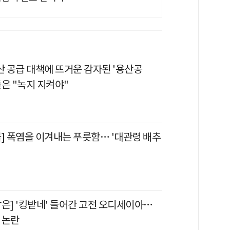
산 공급 대책에 뜨거운 감자된 '용산공
은 "녹지 지켜야"
물] 폭염을 이겨내는 푸릇함… '대관령 배추
각은] '킹받네' 들어간 고전 오디세이아…
질 논란