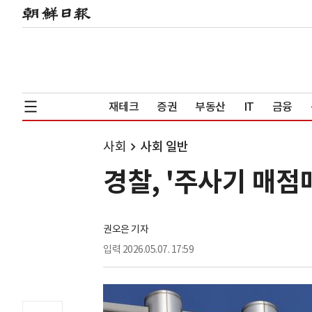
재테크
증권
부동산
IT
금융
사회
사회 일반
경찰, '주사기 매점
권오은 기자
입력
2026.05.07. 17:59