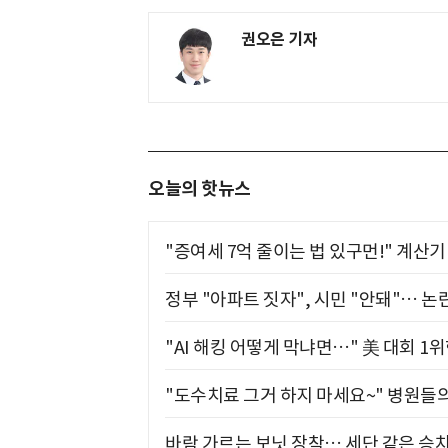
권오은 기자
오늘의 핫뉴스
"증여세 7억 줄이는 법 있구먼!" 계산
정부 "아파트 짓자", 시민 "안돼"… 논란
"AI 해킹 어떻게 막냐면…" 美 대회 1
"도수치료 그거 하지 마세요~" 병원들
바람 가르는 보닛 장착… 세단 같은 승