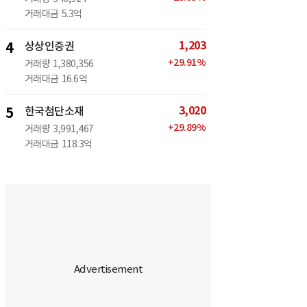
거래대금
5.3억
1,203
4
상상인증권
+
29.91
%
거래량
1,380,356
거래대금
16.6억
3,020
5
한국첨단소재
+
29.89
%
거래량
3,991,467
거래대금
118.3억