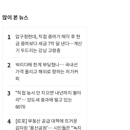
많이 본 뉴스
1
압구정현대, 직접 증여가 매각 후 현
금 증여보다 세금 7억 덜 낸다…계산
기 두드리는 강남 고령층
2
박리다매 한계 부딪혔나… 국내선
가격 올리고 해외로 향하는 저가커
피
3
"직접 농사 안 지으면 내년까지 팔아
라"… 양도세 중과에 떨고 있는
6070
4
[르포] 부동산 공급 대책에 뜨거운
감자된 '용산공원'… 시민들은 "녹지