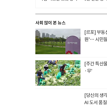
사회 많이 본 뉴스
[르포] 부동
원'… 시민들
[주간 특산
·무'
[당신의 생
AI 도서 품