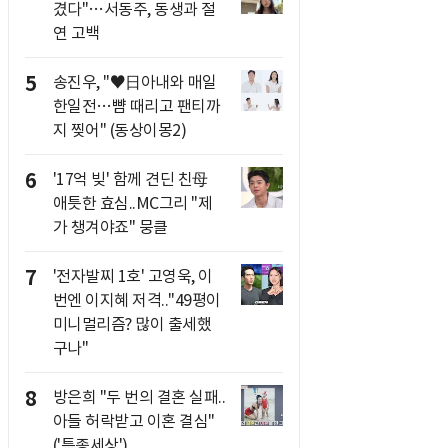
겼다"…서동주, 동생과 절
연 고백
5
송진우, "♥日아내와 매일
한일전…뺨 때리고 팬티까
지 찢어" (동상이몽2)
6
'17억 빚' 함께 견딘 친母
애틋한 효심..MC그리 "제
가 챙겨야죠" 뭉클
7
'전자발찌 1호' 고영욱, 이
번엔 이지혜 저격.."49평이
미니멀리즘? 많이 출세했
구나"
8
방은희 "두 번의 결혼 실패..
아들 허락받고 이혼 결심"
('특종세상')