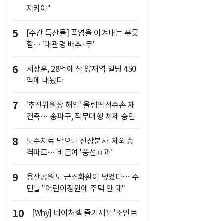
지켜야"
5
[주간 특산물] 폭염을 이겨내는 푸릇
함… '대관령 배추·무'
6
서장훈, 28억에 산 양재역 빌딩 450
억에 내놨다
7
'추진위원장 해임' 올림픽선수촌 재
건축… 송파구, 직무대행 체제 승인
8
도수치료 막으니 신장분사·체외충
격파로… 비급여 '풍선효과'
9
용산공원도 근조화환이 덮었다… 주
민들 "어린이정원에 주택 안 돼"
10
[Why] 네이처셀 줄기세포 '조인트