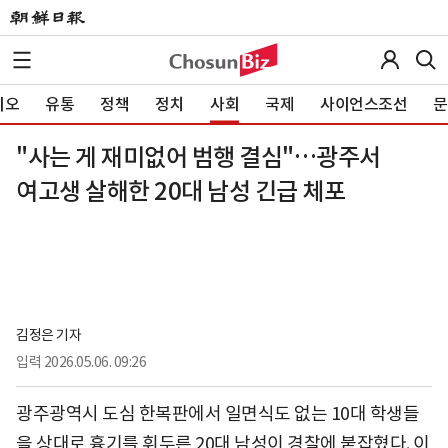
이오
유통
정책
정치
사회
국제
사이언스조선
문
"사는 게 재미없어 범행 결심"…광주서
여고생 살해한 20대 남성 긴급 체포
김정은 기자
입력
2026.05.06. 09:26
광주광역시 도심 한복판에서 일면식도 없는 10대 학생들
을 상대로 흉기를 휘두른 20대 남성이 경찰에 붙잡혔다. 이