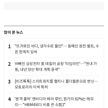
많이 본 뉴스
1
"뜨거워진 바다, 냉각수로 불안"… 동해안 원전 벨트, 수
온 한계치 임박
2
바빠진 삼성전자 美 테일러 공장 '타임라인'…"연내 가
동, 내년 양산 확대 계획 윤곽"
3
[비즈톡톡] 스마트워치를 펼치니 폴더블폰으로 변신…
모토로라의 이색 특허
4
'본격 출하' 엔비디아 베라 루빈, 원가의 62%는 메모
리… "HBM4보다 비중 큰 소캠2"