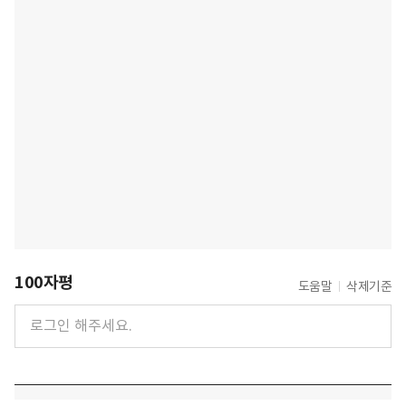
100자평
도움말
삭제기준