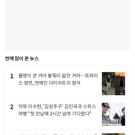
연예 많이 본 뉴스
1
물병이 큰 거야 팔뚝이 얇은 거야…트와이
스 정연, 연예인 다이어트의 정석
2
악뮤 이수현, '김성주子' 김민국과 스위스
여행 "첫 만남에 2시간 넘게 기다렸다"