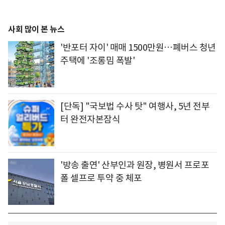
사회 많이 본 뉴스
'반포터 자이' 매매 1500만원…폐버스 청년
주택에 '조롱밈 폭발'
[단독] "국보법 수사 탓" 여행사, 5년 전부
터 완전자본잠식
'방송 출연' 산부인과 원장, 병원서 프로포
폴 셀프로 투약 중 체포