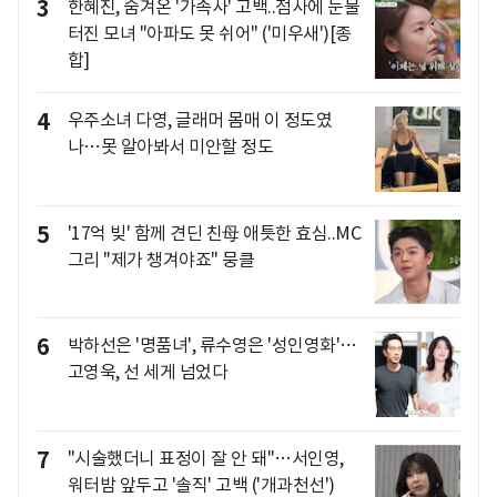
3
한혜진, 숨겨온 '가족사' 고백..점사에 눈물
터진 모녀 "아파도 못 쉬어" ('미우새')[종
합]
4
우주소녀 다영, 글래머 몸매 이 정도였
나…못 알아봐서 미안할 정도
5
'17억 빚' 함께 견딘 친母 애틋한 효심..MC
그리 "제가 챙겨야죠" 뭉클
6
박하선은 '명품녀', 류수영은 '성인영화'…
고영욱, 선 세게 넘었다
7
"시술했더니 표정이 잘 안 돼"…서인영,
워터밤 앞두고 '솔직' 고백 ('개과천선')