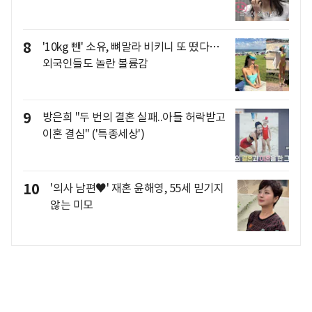
8
'10kg 뺀' 소유, 뼈말라 비키니 또 떴다…
외국인들도 놀란 볼륨감
9
방은희 "두 번의 결혼 실패..아들 허락받고
이혼 결심" ('특종세상')
10
'의사 남편♥' 재혼 윤해영, 55세 믿기지
않는 미모