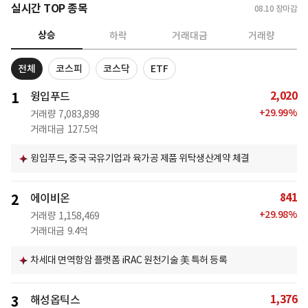
실시간 TOP 종목
08.10
장마감
상승
하락
거래대금
거래량
전체
코스피
코스닥
ETF
2,020
1
윙입푸드
+
29.99
%
거래량
7,083,898
거래대금
127.5억
윙입푸드, 중국 국유기업과 육가공 제품 위탁생산계약 체결
841
2
에이비온
+
29.98
%
거래량
1,158,469
거래대금
9.4억
차세대 면역항암 플랫폼 iRAC 원천기술 美 특허 등록
1,376
3
해성옵틱스