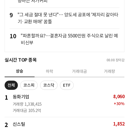
향하는 저가커피
9
"그 세금 절대 못 낸다"… 양도세 공포에 '제자리 갈아타
기·교환 매매' 꿈틀
10
"파혼할까요?…결혼자금 5500만원 주식으로 날린 예
비신부
실시간 TOP 종목
08.08
장마감
상승
하락
거래대금
거래량
전체
코스피
코스닥
ETF
8,060
1
동화기업
+
30
%
거래량
1,338,415
거래대금
105.2억
1,852
2
신스틸