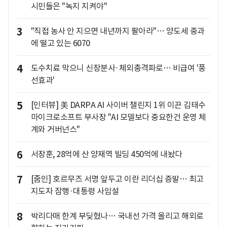
시민들은 "녹지 지켜야"
3
"직접 농사 안 지으면 내년까지 팔아라"… 양도세 중과
에 떨고 있는 6070
4
도수치료 막으니 신장분사·체외충격파로… 비급여 '풍
선효과'
5
[인터뷰] 美 DARPA AI 사이버 챌린지 1위 이끈 김태수
마이크로소프트 부사장 "AI 모델보다 중요한건 운영 체
계와 거버넌스"
6
서장훈, 28억에 산 양재역 빌딩 450억에 내놨다
7
[줌인] 호르무즈 서명 앞두고 이란 리더십 증발… 최고
지도자 잠행·대통령 사임설
8
박리다매 한계 부딪혔나… 국내선 가격 올리고 해외로