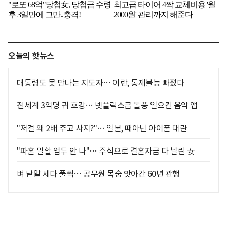
오늘의 핫뉴스
대통령도 못 만나는 지도자… 이란, 통제불능 빠졌다
전세계 3억명 귀 호강… 넷플릭스급 돌풍 일으킨 음악 앱
"저걸 왜 2배 주고 사지?"… 일본, 때아닌 아이폰 대란
"파혼 말할 엄두 안 나"… 주식으로 결혼자금 다 날린 女
벼 낱알 세다 풀썩… 공무원 목숨 앗아간 60년 관행