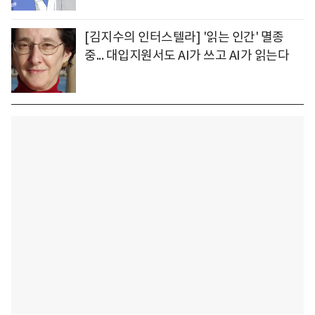
[김지수의 인터스텔라] '읽는 인간' 멸종
중... 대입지원서도 AI가 쓰고 AI가 읽는다