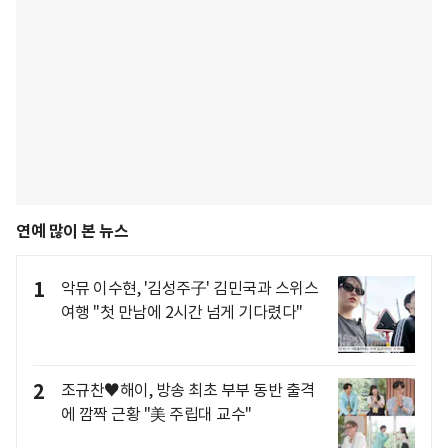
연예 많이 본 뉴스
1
악뮤 이수현, '김성주子' 김민국과 스위스
여행 "첫 만남에 2시간 넘게 기다렸다"
2
조규찬♥해이, 방송 최초 부부 동반 출격
에 깜짝 근황 "美 주립대 교수"