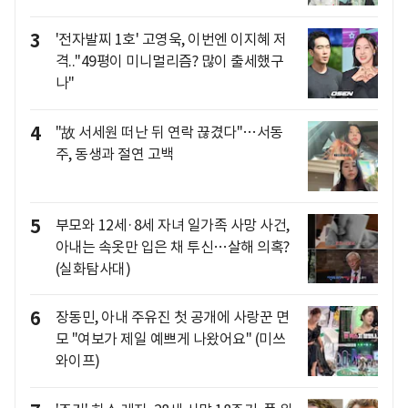
3
'전자발찌 1호' 고영욱, 이번엔 이지혜 저
격.."49평이 미니멀리즘? 많이 출세했구
나"
4
"故 서세원 떠난 뒤 연락 끊겼다"…서동
주, 동생과 절연 고백
5
부모와 12세·8세 자녀 일가족 사망 사건,
아내는 속옷만 입은 채 투신…살해 의혹?
(실화탐사대)
6
장동민, 아내 주유진 첫 공개에 사랑꾼 면
모 "여보가 제일 예쁘게 나왔어요" (미쓰
와이프)