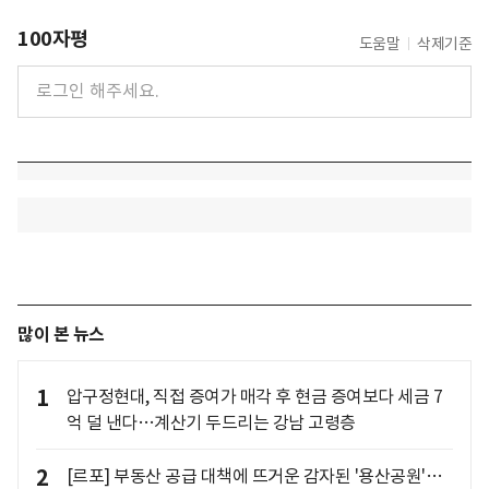
100자평
도움말
삭제기준
많이 본 뉴스
1
압구정현대, 직접 증여가 매각 후 현금 증여보다 세금 7
억 덜 낸다…계산기 두드리는 강남 고령층
2
[르포] 부동산 공급 대책에 뜨거운 감자된 '용산공원'…