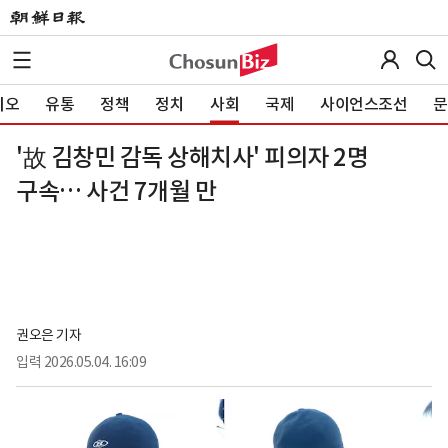
이오
유통
정책
정치
사회
국제
사이언스조선
문
'故 김창민 감독 상해치사' 피의자 2명
구속… 사건 7개월 만
권오은 기자
입력
2026.05.04. 16:09