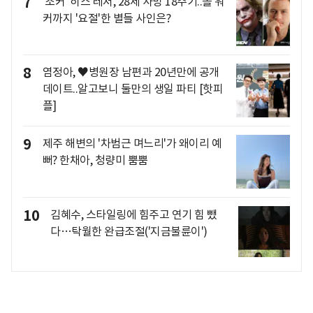
7
'조커' 히스 레저, 28세 사망 18주기..폴 워
커까지 '요절'한 별들 사인은?
8
염정아, ♥병원장 남편과 20년만에 공개
데이트..알고보니 둘만의 생일 파티 [핫피
플]
9
제주 해변의 '차범근 며느리'가 왜이리 예
뻐? 한채아, 청량미 뿜뿜
10
김혜수, 스타일링에 힘주고 연기 힘 뺐
다…탁월한 완급조절('지금불륜이')