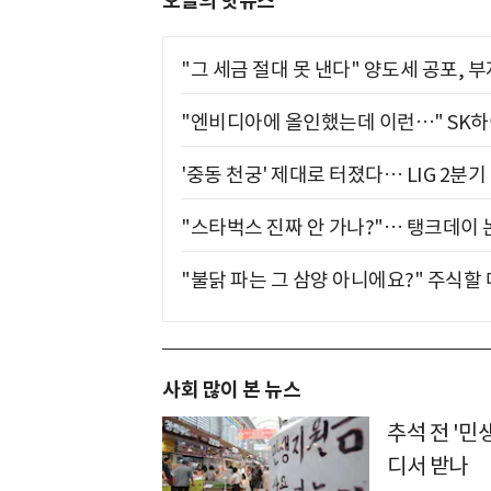
오늘의 핫뉴스
"그 세금 절대 못 낸다" 양도세 공포, 
"엔비디아에 올인했는데 이런…" SK
'중동 천궁' 제대로 터졌다… LIG 2분
"스타벅스 진짜 안 가나?"… 탱크데이 
"불닭 파는 그 삼양 아니에요?" 주식할
사회 많이 본 뉴스
추석 전 '민
디서 받나