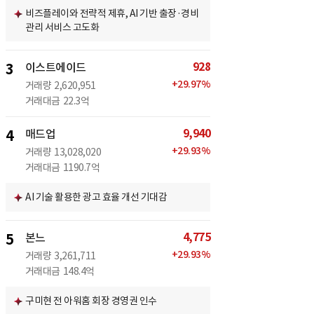
비즈플레이와 전략적 제휴, AI 기반 출장·경비
관리 서비스 고도화
928
3
이스트에이드
+
29.97
%
거래량
2,620,951
거래대금
22.3억
9,940
4
매드업
+
29.93
%
거래량
13,028,020
거래대금
1190.7억
AI 기술 활용한 광고 효율 개선 기대감
4,775
5
본느
+
29.93
%
거래량
3,261,711
거래대금
148.4억
구미현 전 아워홈 회장 경영권 인수