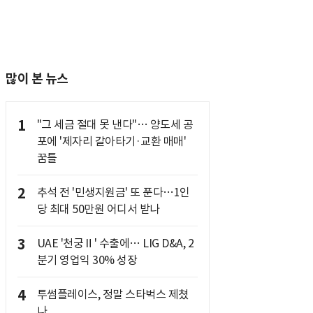
많이 본 뉴스
1
"그 세금 절대 못 낸다"… 양도세 공
포에 '제자리 갈아타기·교환 매매'
꿈틀
2
추석 전 '민생지원금' 또 푼다…1인
당 최대 50만원 어디서 받나
3
UAE '천궁Ⅱ' 수출에… LIG D&A, 2
분기 영업익 30% 성장
4
투썸플레이스, 정말 스타벅스 제쳤
나