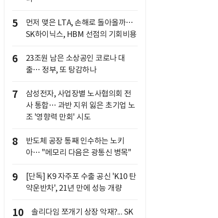
5
먼저 맺은 LTA, 손해로 돌아올까…
SK하이닉스, HBM 선점의 기회비용
6
23조원 남은 소상공인 코로나 대
출… 정부, 또 탕감하나
7
삼성전자, 사업장별 노사협의회 전
사 통합… 과반 지위 잃은 초기업 노
조 '영향력 만회' 시도
8
반도체 공장 통째 인수하는 노키
아… "메모리 다음은 광통신 병목"
9
[단독] K9 자주포 수출 공신 'K10 탄
약운반차', 21년 만에 성능 개량
10
솔리다임 쪼개기 상장 악재?... SK