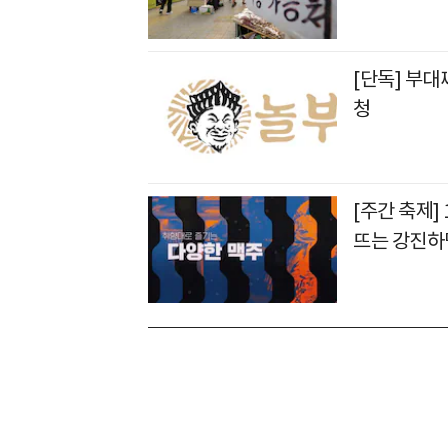
[단독] 부대
청
[주간 축제
뜨는 강진