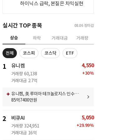
하이닉스 급락, 본질은 차익실현
실시간 TOP 종목
08.06
장마감
상승
하락
거래대금
거래량
전체
코스피
코스닥
ETF
4,550
1
유니켐
+
30
%
거래량
60,138
거래대금
2.7억
유니켐, 美 루미아 테크놀로지스 인수…
85억7400만원
5,050
2
비큐AI
+
29.99
%
거래량
324,951
거래대금
16억