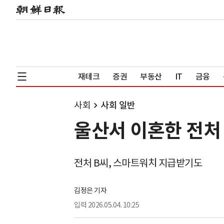
재테크
증권
부동산
IT
금융
사회
사회 일반
울산서 이혼한 전처 
전처 B씨, 스마트워치 지급받기도
김정은 기자
입력
2026.05.04. 10:25