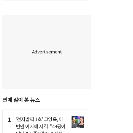
연예 많이 본 뉴스
1
'전자발찌 1호' 고영욱, 이
번엔 이지혜 저격.."49평이