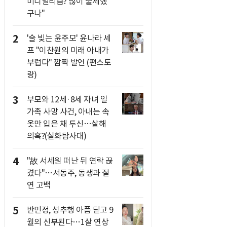
미니멀리즘? 많이 출세했
구나"
2
'술 빚는 윤주모' 윤나라 셰
프 "이찬원의 미래 아내가
부럽다" 깜짝 발언 (편스토
랑)
3
부모와 12세·8세 자녀 일
가족 사망 사건, 아내는 속
옷만 입은 채 투신…살해
의혹?(실화탐사대)
4
"故 서세원 떠난 뒤 연락 끊
겼다"…서동주, 동생과 절
연 고백
5
반민정, 성추행 아픔 딛고 9
월의 신부된다…1살 연상