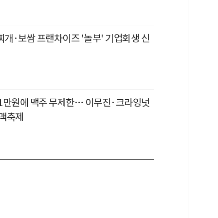
찌개·보쌈 프랜차이즈 '놀부' 기업회생 신
] 1만원에 맥주 무제한… 이무진·크라잉넛
하맥축제