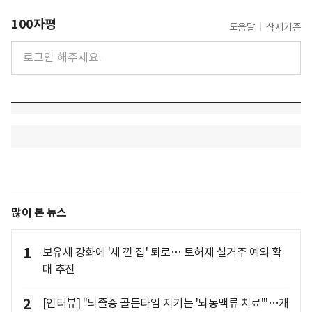
100자평
도움말
삭제기준
많이 본 뉴스
1
보유세 강화에 '세 낀 집' 퇴로… 토허제 실거주 예외 확
대 추진
2
[인터뷰] "뇌졸중 골든타임 지키는 '뇌동맥류 치료'"…개