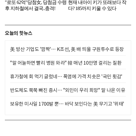
오늘의 핫뉴스
美 방산 기업도 '깜짝'… K조선, 美 배 띄울 구원투수로 등장
"말 어눌하면 빨리 병원 와라" 韓 매년 10만명 걸리는 질환
휴가철에 회 먹기 글렀네… 폭염에 가격 치솟은 '국민 횟감'
반도체도 쭉쭉 빠진 증시… "외인이 우리 희망" 말 나온 이유
보유한 미사일 1700발 뿐… 바닥 보인다는 美 무기고 '위태'