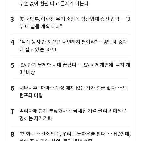
두술 없이 혈관 타고 들어가 막는다
3
美 국방부, 이란전 무기 소진에 방산업체 증산 압박… "3
주 내 납품 계획 내라"
4
"직접 농사 안 지으면 내년까지 팔아라"… 양도세 중과
에 떨고 있는 6070
5
ISA 만기 무제한 시대 끝났다… ISA 세제개편에 '막차 개
미' 비상
6
네타냐후 "하마스 무장 해제 없는 가자 철군 없다"…트
럼프와 대립
7
박리다매 한계 부딪혔나… 국내선 가격 올리고 해외로
향하는 저가커피
8
"한화는 조선소 인수, 우리는 노하우를 판다"… HD현대,