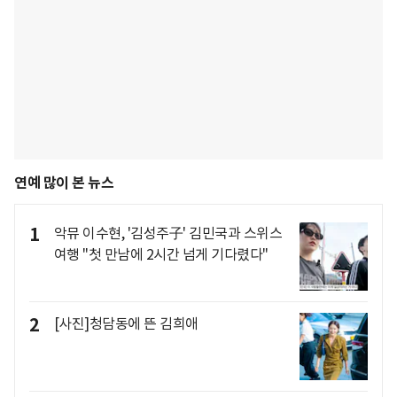
연예 많이 본 뉴스
1
악뮤 이수현, '김성주子' 김민국과 스위스
여행 "첫 만남에 2시간 넘게 기다렸다"
2
[사진]청담동에 뜬 김희애