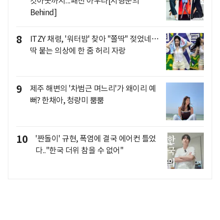
컷아웃까지...패션 아우라[지형준의
Behind]
8
ITZY 채령, '워터밤' 찾아 "쫄딱" 젖었네…
딱 붙는 의상에 한 줌 허리 자랑
9
제주 해변의 '차범근 며느리'가 왜이리 예
뻐? 한채아, 청량미 뿜뿜
10
'짠돌이' 규현, 폭염에 결국 에어컨 틀었
다.."한국 더위 참을 수 없어"