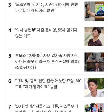
3
'모솔연애' 강지수, 시즌2 김재서에 반했
나.."헐 매력 덩어리 발견"
4
'의사 남편♥' 재혼 윤해영, 55세 믿기지
않는 미모
5
부모와 12세·8세 자녀 일가족 사망 사건,
아내는 속옷만 입은 채 투신…살해 의혹?
(실화탐사대)
6
'17억 빚' 함께 견딘 친母 애틋한 효심..MC
그리 "제가 챙겨야죠" 뭉클
7
'50대 맞아?' 샤를리즈 테론, 시스루부터