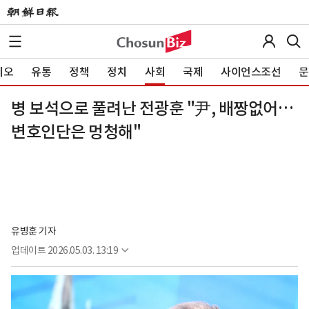
이오
유통
정책
정치
사회
국제
사이언스조선
문
병 보석으로 풀려난 전광훈 "尹, 배짱없어…
변호인단은 멍청해"
유병훈 기자
업데이트
2026.05.03. 13:19