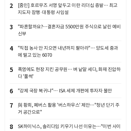
2
[줌인] 호르무즈 서명 앞두고 이란 리더십 증발… 최고
지도자 잠행·대통령 사임설
3
"파혼할까요?…결혼자금 5500만원 주식으로 날린 예비
신부
4
"직접 농사 안 지으면 내년까지 팔아라"… 양도세 중과
에 떨고 있는 6070
5
폭염에도 현장 지킨 공무원… 벼 낱알 세다, 화재 진압하
다 '풀썩'
6
"강제 국장 복귀냐"… ISA 세제 개편에 투자자 불만
7
與 황희, 폐버스 활용 '버스하우스' 제안…"청년 단기 주
거 공간으로"
8
SK하이닉스, 솔리다임 키우기 나선 이유는…"이번 사이