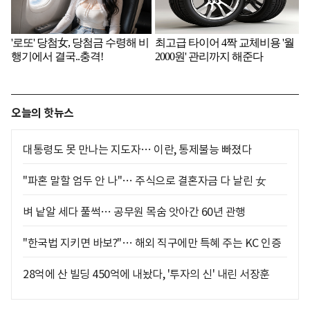
오늘의 핫뉴스
대통령도 못 만나는 지도자… 이란, 통제불능 빠졌다
"파혼 말할 엄두 안 나"… 주식으로 결혼자금 다 날린 女
벼 낱알 세다 풀썩… 공무원 목숨 앗아간 60년 관행
"한국법 지키면 바보?"… 해외 직구에만 특혜 주는 KC 인증
28억에 산 빌딩 450억에 내놨다, '투자의 신' 내린 서장훈