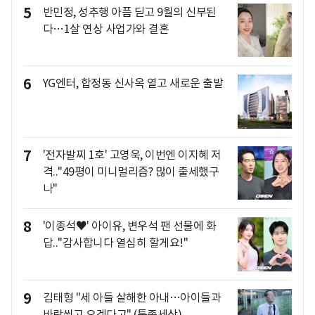
5
반민정, 성추행 아픔 딛고 9월의 신부된
다…1살 연상 사업가와 결혼
6
YG엔터, 합정동 신사옥 열고 새로운 출발
7
'전자발찌 1호' 고영욱, 이번엔 이지혜 저
격.."49평이 미니멀리즘? 많이 출세했구
나"
8
'이종석♥' 아이유, 변우석 팬 선물에 화
답.."감사합니다 열심히 할게요!"
9
김태형 "세 아들 살해한 아내…아이들과
바람쐬고 오겠다고" (특종세상)