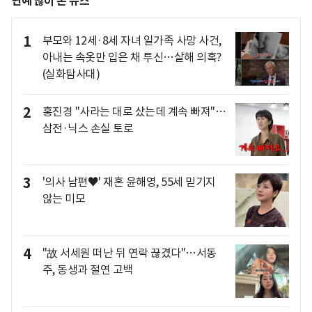
연예 많이 본 뉴스
1
부모와 12세·8세 자녀 일가족 사망 사건,
아내는 속옷만 입은 채 투신…살해 의혹?
(실화탐사대)
2
홍진경 "사라는 대로 샀는데 계속 빠져"…
삼전·닉스 손실 토로
3
'의사 남편♥' 재혼 윤해영, 55세 믿기지
않는 미모
4
"故 서세원 떠난 뒤 연락 끊겼다"…서동
주, 동생과 절연 고백