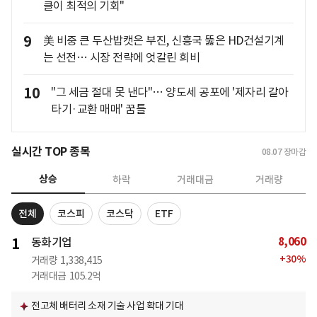
클이 최적의 기회"
9
美 비중 큰 두산밥캣은 부진, 신흥국 뚫은 HD건설기계
는 선전… 시장 전략에 엇갈린 희비
10
"그 세금 절대 못 낸다"… 양도세 공포에 '제자리 갈아
타기·교환 매매' 꿈틀
실시간 TOP 종목
08.07
장마감
상승
하락
거래대금
거래량
전체
코스피
코스닥
ETF
8,060
1
동화기업
+
30
%
거래량
1,338,415
거래대금
105.2억
전고체 배터리 소재 기술 사업 확대 기대