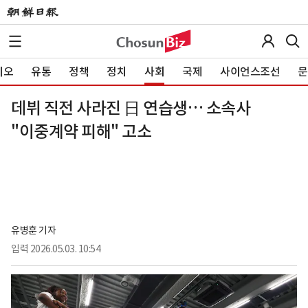
이오
유통
정책
정치
사회
국제
사이언스조선
문
데뷔 직전 사라진 日 연습생… 소속사
"이중계약 피해" 고소
유병훈 기자
입력
2026.05.03. 10:54