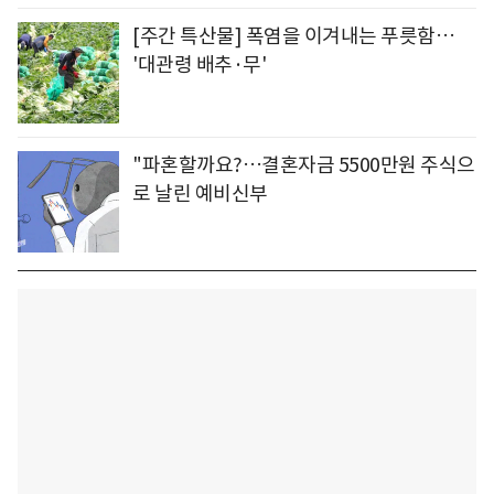
[주간 특산물] 폭염을 이겨내는 푸릇함…
'대관령 배추·무'
"파혼할까요?…결혼자금 5500만원 주식으
로 날린 예비신부