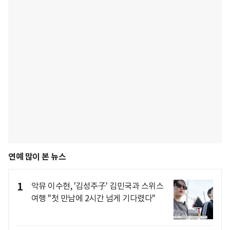
연예 많이 본 뉴스
1
악뮤 이수현, '김성주子' 김민국과 스위스
여행 "첫 만남에 2시간 넘게 기다렸다"