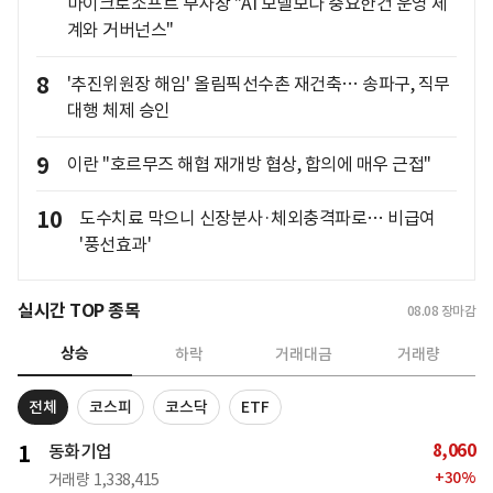
마이크로소프트 부사장 "AI 모델보다 중요한건 운영 체
계와 거버넌스"
8
'추진위원장 해임' 올림픽선수촌 재건축… 송파구, 직무
대행 체제 승인
9
이란 "호르무즈 해협 재개방 협상, 합의에 매우 근접"
10
도수치료 막으니 신장분사·체외충격파로… 비급여
'풍선효과'
실시간 TOP 종목
08.08
장마감
상승
하락
거래대금
거래량
전체
코스피
코스닥
ETF
8,060
1
동화기업
+
30
%
거래량
1,338,415