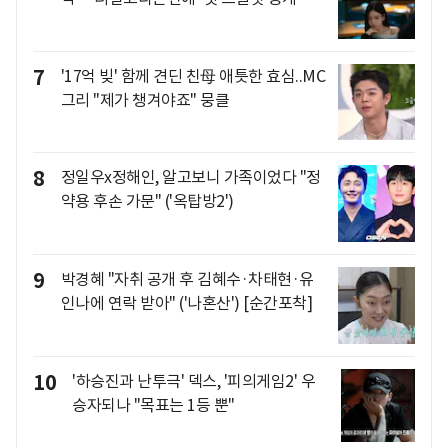
7
'17억 빚' 함께 견딘 친母 애틋한 효심..MC
그리 "제가 챙겨야죠" 뭉클
8
정일우x정해인, 알고보니 가족이었다 "정
약용 후손 가문" ('옥탑방2')
9
박경혜 "자취 공개 후 김혜수·차태현·유
인나에 연락 받아" ('나혼산') [순간포착]
10
'하승진과 난투극' 덱스, '피의게임2' 우
승자되나 "목표는 1등 뿐"