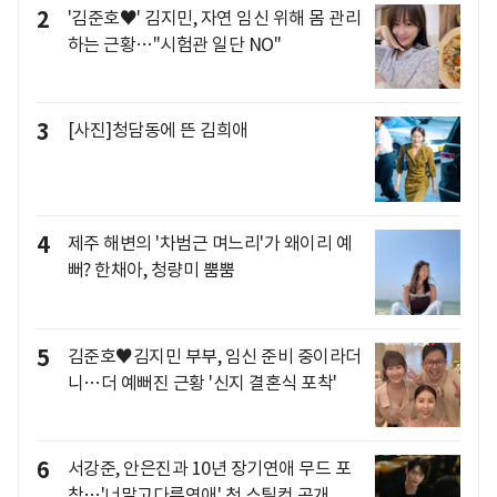
2
'김준호♥' 김지민, 자연 임신 위해 몸 관리
하는 근황…"시험관 일단 NO"
3
[사진]청담동에 뜬 김희애
4
제주 해변의 '차범근 며느리'가 왜이리 예
뻐? 한채아, 청량미 뿜뿜
5
김준호♥김지민 부부, 임신 준비 중이라더
니…더 예뻐진 근황 '신지 결혼식 포착'
6
서강준, 안은진과 10년 장기연애 무드 포
착…'너말고다른연애' 첫 스틸컷 공개