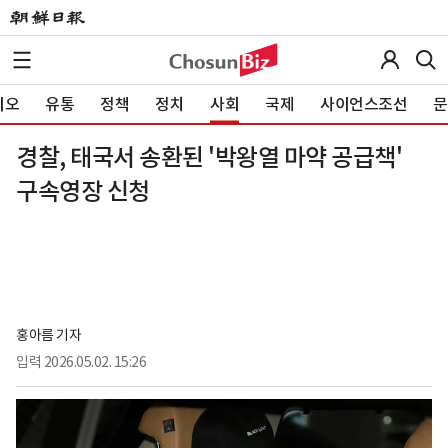
이오
유통
정책
정치
사회
국제
사이언스조선
문
경찰, 태국서 송환된 '박왕열 마약 공급책'
구속영장 신청
홍아름 기자
입력
2026.05.02. 15:26