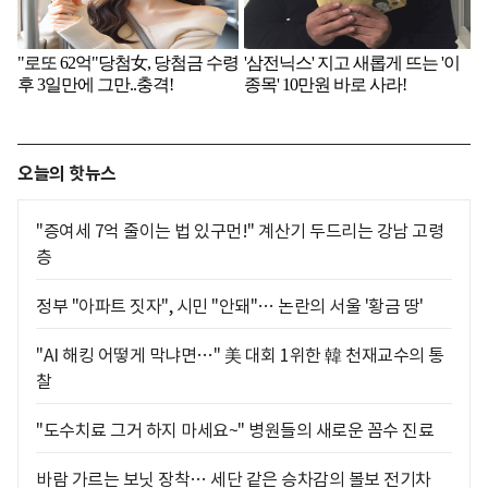
오늘의 핫뉴스
"증여세 7억 줄이는 법 있구먼!" 계산기 두드리는 강남 고령
층
정부 "아파트 짓자", 시민 "안돼"… 논란의 서울 '황금 땅'
"AI 해킹 어떻게 막냐면…" 美 대회 1위한 韓 천재교수의 통
찰
"도수치료 그거 하지 마세요~" 병원들의 새로운 꼼수 진료
바람 가르는 보닛 장착… 세단 같은 승차감의 볼보 전기차