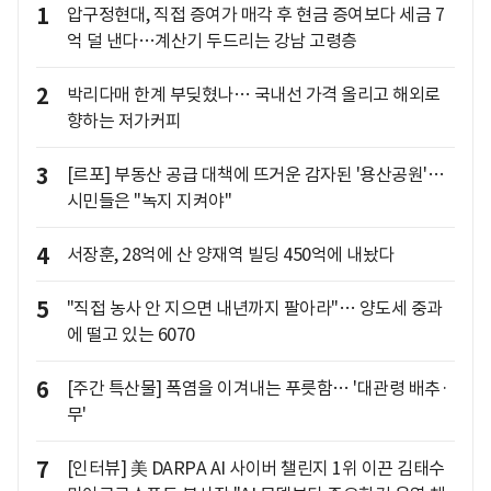
1
압구정현대, 직접 증여가 매각 후 현금 증여보다 세금 7
억 덜 낸다…계산기 두드리는 강남 고령층
2
박리다매 한계 부딪혔나… 국내선 가격 올리고 해외로
향하는 저가커피
3
[르포] 부동산 공급 대책에 뜨거운 감자된 '용산공원'…
시민들은 "녹지 지켜야"
4
서장훈, 28억에 산 양재역 빌딩 450억에 내놨다
5
"직접 농사 안 지으면 내년까지 팔아라"… 양도세 중과
에 떨고 있는 6070
6
[주간 특산물] 폭염을 이겨내는 푸릇함… '대관령 배추·
무'
7
[인터뷰] 美 DARPA AI 사이버 챌린지 1위 이끈 김태수