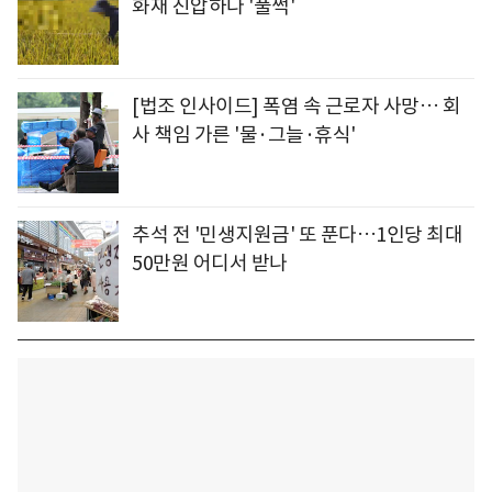
화재 진압하다 '풀썩'
[법조 인사이드] 폭염 속 근로자 사망… 회
사 책임 가른 '물·그늘·휴식'
추석 전 '민생지원금' 또 푼다…1인당 최대
50만원 어디서 받나