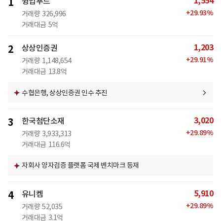
1,554
1
윙입푸드
+
29.93
%
거래량
326,996
거래대금
5억
1,203
2
상상인증권
+
29.91
%
거래량
1,148,654
거래대금
13.8억
수협은행, 상상인증권 인수 추진
3,020
3
한국첨단소재
+
29.89
%
거래량
3,933,313
거래대금
116.6억
자회사 양자검증 플랫폼 국제 벤치마크 등재
5,910
4
유니켐
+
29.89
%
거래량
52,035
거래대금
3.1억