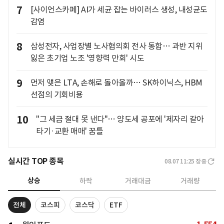
7
[사이언스카페] AI가 세균 잡는 바이러스 생성, 내성균도
감염
8
삼성전자, 사업장별 노사협의회 전사 통합… 과반 지위
잃은 초기업 노조 '영향력 만회' 시도
9
먼저 맺은 LTA, 손해로 돌아올까… SK하이닉스, HBM
선점의 기회비용
10
"그 세금 절대 못 낸다"… 양도세 공포에 '제자리 갈아
타기·교환 매매' 꿈틀
실시간 TOP 종목
08.07 11:25
장중
상승
하락
거래대금
거래량
전체
코스피
코스닥
ETF