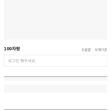
100자평
도움말
삭제기준