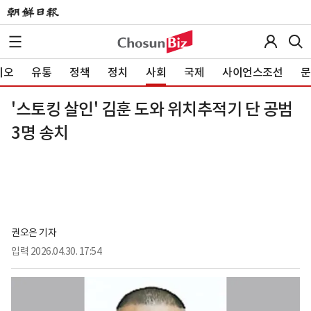
이오
유통
정책
정치
사회
국제
사이언스조선
문
'스토킹 살인' 김훈 도와 위치추적기 단 공범
3명 송치
권오은 기자
입력
2026.04.30. 17:54