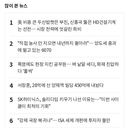
많이 본 뉴스
1
美 비중 큰 두산밥캣은 부진, 신흥국 뚫은 HD건설기계
는 선전… 시장 전략에 엇갈린 희비
2
"직접 농사 안 지으면 내년까지 팔아라"… 양도세 중과
에 떨고 있는 6070
3
폭염에도 현장 지킨 공무원… 벼 낱알 세다, 화재 진압하
다 '풀썩'
4
서장훈, 28억에 산 양재역 빌딩 450억에 내놨다
5
SK하이닉스, 솔리다임 키우기 나선 이유는…"이번 사이
클이 최적의 기회"
6
"강제 국장 복귀냐"… ISA 세제 개편에 투자자 불만