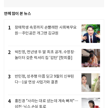
연예 많이 본 뉴스
1
장애학생 속옷까지 손빨래한 사회복무요
원…주인공은 개그맨 김규원
2
박진영, 연년생 두 딸 최초 공개..수영장·
놀이터 갖춘 럭셔리 집 '감탄' [핫피플]
3
반민정, 성추행 아픔 딛고 9월의 신부된
다…1살 연상 사업가와 결혼
4
홍진경 "사라는 대로 샀는데 계속 빠져"…
삼전·닉스 손실 토로