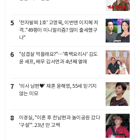
5
'전자발찌 1호' 고영욱, 이번엔 이지혜 저
격.."49평이 미니멀리즘? 많이 출세했구
나"
6
"삼겹살 먹을래요?"…'흑백요리사' 김도
윤 셰프, 배우 김서연과 4년째 열애
7
'의사 남편♥' 재혼 윤해영, 55세 믿기지
않는 미모
8
이경실, "이혼 후 전남편과 놀이공원 갔다
'구설'"..23년 만 고백