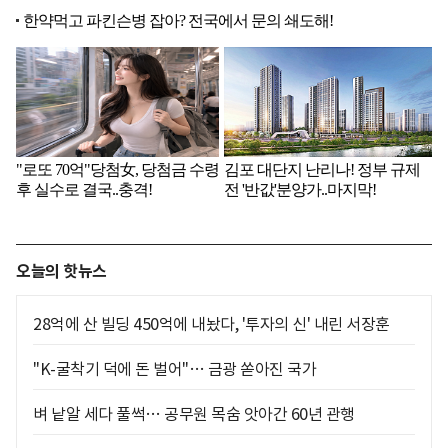
오늘의 핫뉴스
28억에 산 빌딩 450억에 내놨다, '투자의 신' 내린 서장훈
"K-굴착기 덕에 돈 벌어"… 금광 쏟아진 국가
벼 낱알 세다 풀썩… 공무원 목숨 앗아간 60년 관행