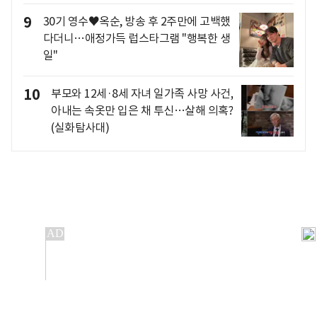
9
30기 영수♥옥순, 방송 후 2주만에 고백했
다더니…애정가득 럽스타그램 "행복한 생
일"
10
부모와 12세·8세 자녀 일가족 사망 사건,
아내는 속옷만 입은 채 투신…살해 의혹?
(실화탐사대)
개인정보처리방침
앱설치(Android)
본 사이트의 주가 시세정보는 정보 제공 목적이며, 오류가