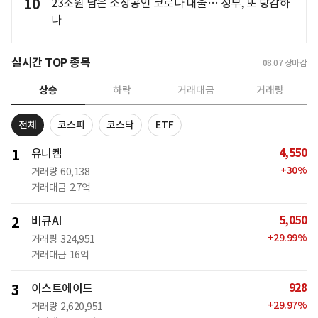
10
23조원 남은 소상공인 코로나 대출… 정부, 또 탕감하
나
실시간 TOP 종목
08.07
장마감
상승
하락
거래대금
거래량
전체
코스피
코스닥
ETF
4,550
1
유니켐
+
30
%
거래량
60,138
거래대금
2.7억
5,050
2
비큐AI
+
29.99
%
거래량
324,951
거래대금
16억
928
3
이스트에이드
+
29.97
%
거래량
2,620,951