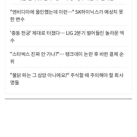
"엔비디아에 올인했는데 이런…" SK하이닉스가 예상치 못
한 변수
'중동 천궁' 제대로 터졌다… LIG 2분기 벌어들인 놀라운 액
수
"스타벅스 진짜 안 가나?"… 탱크데이 논란 후 바뀐 결제 순
위
"불닭 파는 그 삼양 아니에요?" 주식할 때 주의해야 할 회사
명들