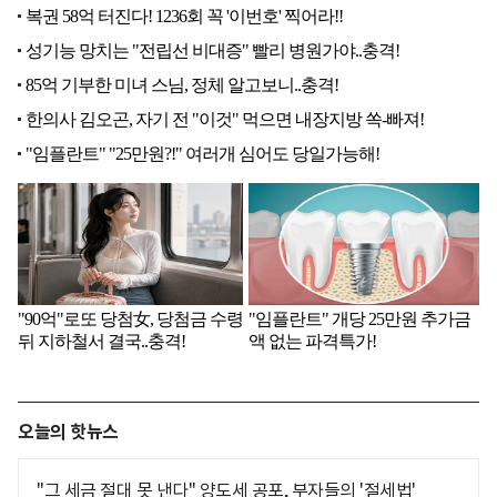
오늘의 핫뉴스
"그 세금 절대 못 낸다" 양도세 공포, 부자들의 '절세법'