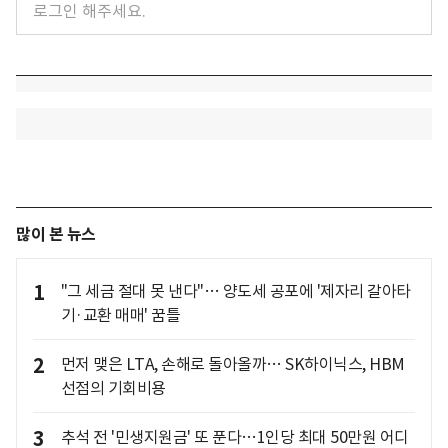
많이 본 뉴스
1
"그 세금 절대 못 낸다"… 양도세 공포에 '제자리 갈아타
기·교환 매매' 꿈틀
2
먼저 맺은 LTA, 손해로 돌아올까… SK하이닉스, HBM
선점의 기회비용
3
추석 전 '민생지원금' 또 푼다…1인당 최대 50만원 어디