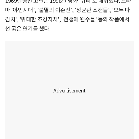
1969년생인 고인은 1998년 영화 '쉬리'로 데뷔했다. 드라
마 '야인시대', '불멸의 이순신', '성균관 스캔들', '모두 다
김치', '위대한 조강지처', '전생에 웬수들' 등의 작품에서
선 굵은 연기를 했다.