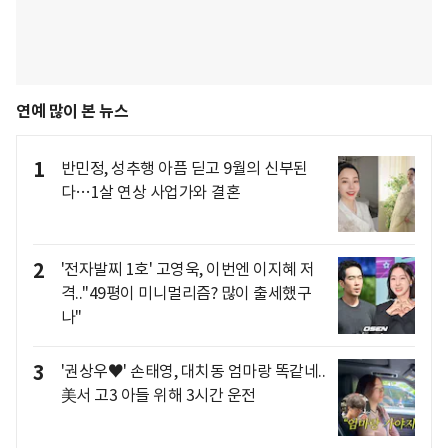
연예 많이 본 뉴스
1
반민정, 성추행 아픔 딛고 9월의 신부된
다…1살 연상 사업가와 결혼
2
'전자발찌 1호' 고영욱, 이번엔 이지혜 저
격.."49평이 미니멀리즘? 많이 출세했구
나"
3
'권상우♥' 손태영, 대치동 엄마랑 똑같네..
美서 고3 아들 위해 3시간 운전