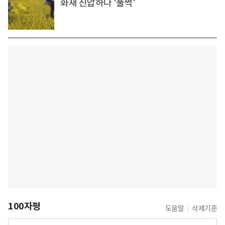
화재 진압하다 '풀썩'
100자평
도움말
삭제기준