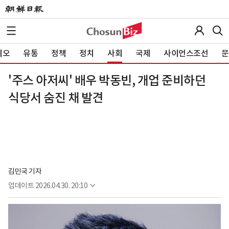
이오
유통
정책
정치
사회
국제
사이언스조선
문
'주스 아저씨' 배우 박동빈, 개업 준비하던
식당서 숨진 채 발견
김민국 기자
업데이트
2026.04.30. 20:10