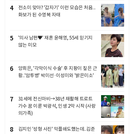
4
전소미 맞아? '갑자기' 이런 모습은 처음...
화보가 된 수영복 자태
5
'의사 남편♥' 재혼 윤해영, 55세 믿기지
않는 미모
6
양희은, '각막이식 수술' 후 지팡이 짚은 근
황..'암투병' 박미선·이성미와 '밝은미소'
7
31세에 전신마비→38년 재활해 트로트
가수 꿈 이룬 박광석, 인생 2막 시작 (사랑
의가족)
8
김지민 '성형 사진' 악플쇄도했는데..김준