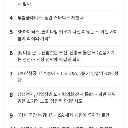
서 받나
4
투썸플레이스, 정말 스타벅스 제쳤나
5
SK하이닉스, 솔리다임 키우기 나선 이유는…"이번 사이
클이 최적의 기회"
6
美 비중 큰 두산밥캣은 부진, 신흥국 뚫은 HD건설기계
는 선전… 시장 전략에 엇갈린 희비
7
UAE '천궁Ⅱ' 수출에… LIG D&A, 2분기 영업익 30% 성
장
8
삼성전자, 사업장별 노사협의회 전사 통합… 과반 지위
잃은 초기업 노조 '영향력 만회' 시도
9
"강제 국장 복귀냐"… ISA 세제 개편에 투자자 불만