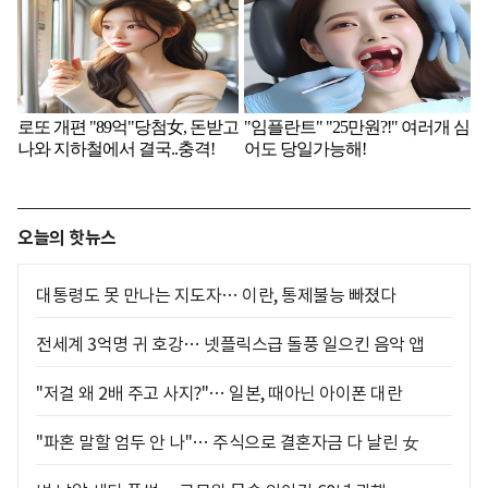
오늘의 핫뉴스
대통령도 못 만나는 지도자… 이란, 통제불능 빠졌다
전세계 3억명 귀 호강… 넷플릭스급 돌풍 일으킨 음악 앱
"저걸 왜 2배 주고 사지?"… 일본, 때아닌 아이폰 대란
"파혼 말할 엄두 안 나"… 주식으로 결혼자금 다 날린 女