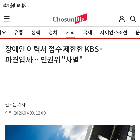
이오
유통
정책
정치
사회
국제
사이언스조선
문
장애인 이력서 접수 제한한 KBS·
파견업체… 인권위 "차별"
권오은 기자
입력
2026.04.30. 12:00