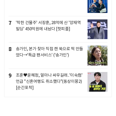
7
'착한 건물주' 서장훈, 28억에 산 '양재역
빌딩' 450억원에 내놨다 [핫피플]
8
송가인, 본가 찾아 직접 캔 쑥으로 떡 만들
었다→'특급 팬서비스' ('송가인')
9
조훈♥윤혜정, 얼마나 싸우길래..'이숙캠'
언급 "신혼여행도 취소했다"(동상이몽2)
[순간포착]