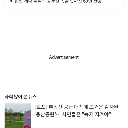
벼 낱알 세다 풀썩… 공무원 목숨 앗아간 60년 관행
사회 많이 본 뉴스
[르포] 부동산 공급 대책에 뜨거운 감자된
'용산공원'… 시민들은 "녹지 지켜야"