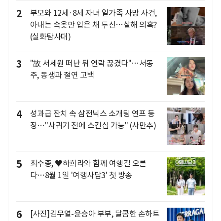
2
부모와 12세·8세 자녀 일가족 사망 사건,
아내는 속옷만 입은 채 투신…살해 의혹?
(실화탐사대)
3
"故 서세원 떠난 뒤 연락 끊겼다"…서동
주, 동생과 절연 고백
4
성과급 잔치 속 삼전닉스 소개팅 연프 등
장…"사귀기 전에 스킨십 가능" (사만추)
5
최수종, ♥하희라와 함께 여행길 오른
다…8월 1일 '여행사담3' 첫 방송
6
[사진]김무열-윤승아 부부, 달콤한 손하트