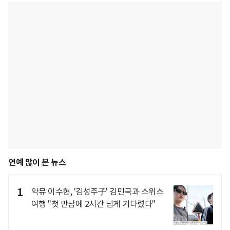
연예 많이 본 뉴스
1
악뮤 이수현, '김성주子' 김민국과 스위스
여행 "첫 만남에 2시간 넘게 기다렸다"