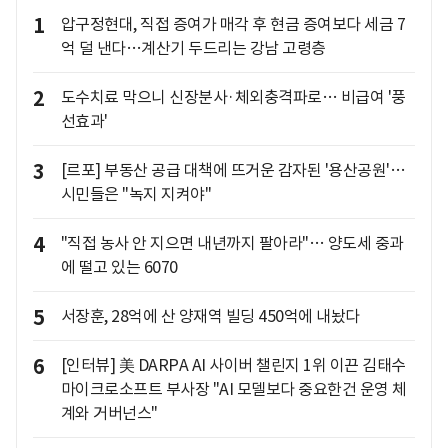
1
압구정현대, 직접 증여가 매각 후 현금 증여보다 세금 7
억 덜 낸다…계산기 두드리는 강남 고령층
2
도수치료 막으니 신장분사·체외충격파로… 비급여 '풍
선효과'
3
[르포] 부동산 공급 대책에 뜨거운 감자된 '용산공원'…
시민들은 "녹지 지켜야"
4
"직접 농사 안 지으면 내년까지 팔아라"… 양도세 중과
에 떨고 있는 6070
5
서장훈, 28억에 산 양재역 빌딩 450억에 내놨다
6
[인터뷰] 美 DARPA AI 사이버 챌린지 1위 이끈 김태수
마이크로소프트 부사장 "AI 모델보다 중요한건 운영 체
계와 거버넌스"