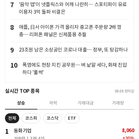
7
'음악 앱'이 넷플릭스와 어깨 나란히… 스포티파이 유료
이용자 3억 돌파 비결은
8
애플, 日서 아이폰 가격 올리자 중고폰 주문량 2배 껑
충… 리퍼폰 패널은 신제품용 추월
9
23조원 남은 소상공인 코로나 대출… 정부, 또 탕감하나
10
폭염에도 현장 지킨 공무원… 벼 낱알 세다, 화재 진압
하다 '풀썩'
실시간 TOP 종목
08.08
장마감
상승
하락
거래대금
거래량
전체
코스피
코스닥
ETF
8,060
1
동화기업
+
30
%
거래량
1,338,415