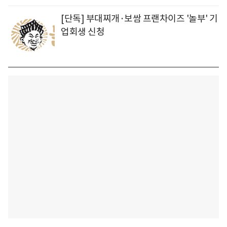
[단독] 부대찌개·보쌈 프랜차이즈 '놀부' 기
업회생 신청