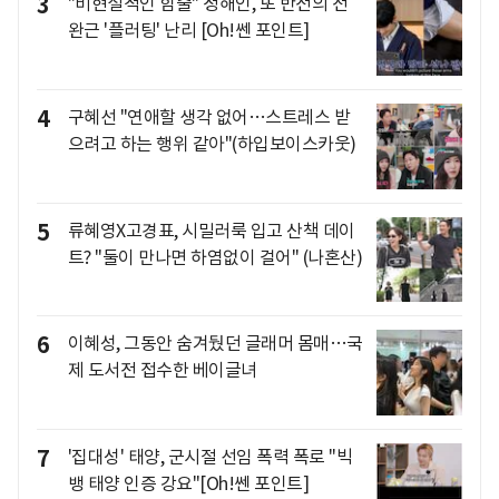
3
"비현설적인 힘줄" 정해인, 또 반전의 전
완근 '플러팅' 난리 [Oh!쎈 포인트]
4
구혜선 "연애할 생각 없어…스트레스 받
으려고 하는 행위 같아"(하입보이스카웃)
5
류혜영X고경표, 시밀러룩 입고 산책 데이
트? "둘이 만나면 하염없이 걸어" (나혼산)
6
이혜성, 그동안 숨겨뒀던 글래머 몸매…국
제 도서전 접수한 베이글녀
7
'집대성' 태양, 군시절 선임 폭력 폭로 "빅
뱅 태양 인증 강요"[Oh!쎈 포인트]