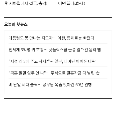
오늘의 핫뉴스
대통령도 못 만나는 지도자… 이란, 통제불능 빠졌다
전세계 3억명 귀 호강… 넷플릭스급 돌풍 일으킨 음악 앱
"저걸 왜 2배 주고 사지?"… 일본, 때아닌 아이폰 대란
"파혼 말할 엄두 안 나"… 주식으로 결혼자금 다 날린 女
벼 낱알 세다 풀썩… 공무원 목숨 앗아간 60년 관행