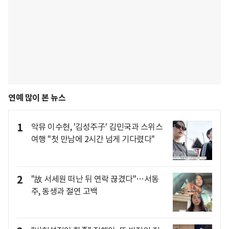
연예 많이 본 뉴스
1
악뮤 이수현, '김성주子' 김민국과 스위스
여행 "첫 만남에 2시간 넘게 기다렸다"
2
"故 서세원 떠난 뒤 연락 끊겼다"…서동
주, 동생과 절연 고백