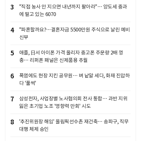
3
"직접 농사 안 지으면 내년까지 팔아라"… 양도세 중과
에 떨고 있는 6070
4
"파혼할까요?…결혼자금 5500만원 주식으로 날린 예비
신부
5
애플, 日서 아이폰 가격 올리자 중고폰 주문량 2배 껑
충… 리퍼폰 패널은 신제품용 추월
6
폭염에도 현장 지킨 공무원… 벼 낱알 세다, 화재 진압하
다 '풀썩'
7
삼성전자, 사업장별 노사협의회 전사 통합… 과반 지위
잃은 초기업 노조 '영향력 만회' 시도
8
'추진위원장 해임' 올림픽선수촌 재건축… 송파구, 직무
대행 체제 승인