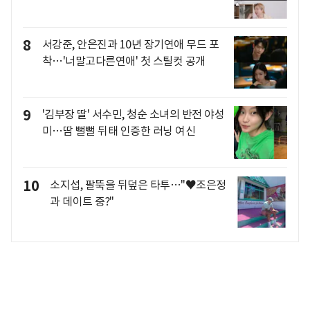
8
서강준, 안은진과 10년 장기연애 무드 포
착…'너말고다른연애' 첫 스틸컷 공개
9
'김부장 딸' 서수민, 청순 소녀의 반전 야성
미…땀 뻘뻘 뒤태 인증한 러닝 여신
10
소지섭, 팔뚝을 뒤덮은 타투…"♥조은정
과 데이트 중?"