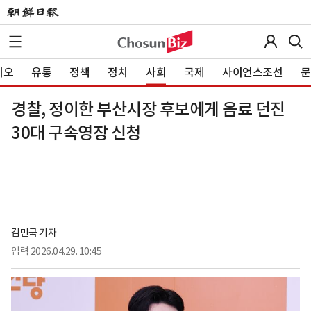
이오
유통
정책
정치
사회
국제
사이언스조선
문
경찰, 정이한 부산시장 후보에게 음료 던진
30대 구속영장 신청
김민국 기자
입력
2026.04.29. 10:45