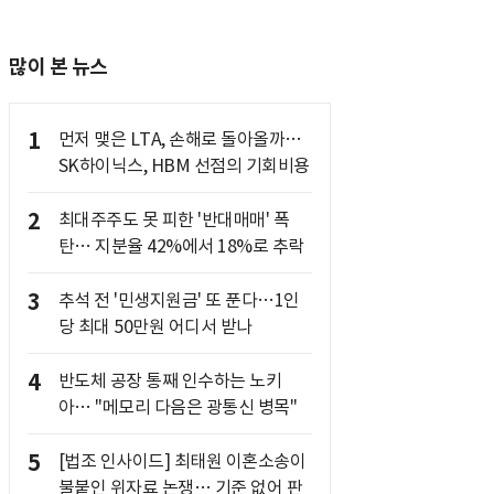
많이 본 뉴스
1
먼저 맺은 LTA, 손해로 돌아올까…
SK하이닉스, HBM 선점의 기회비용
2
최대주주도 못 피한 '반대매매' 폭
탄… 지분율 42%에서 18%로 추락
3
추석 전 '민생지원금' 또 푼다…1인
당 최대 50만원 어디서 받나
4
반도체 공장 통째 인수하는 노키
아… "메모리 다음은 광통신 병목"
5
[법조 인사이드] 최태원 이혼소송이
불붙인 위자료 논쟁… 기준 없어 판