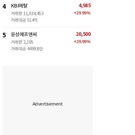
4,985
4
KBI메탈
+
29.99
%
거래량
11,034,453
거래대금
514억
20,500
5
윤성에프앤씨
+
29.99
%
거래량
2,195
거래대금
4499.8만