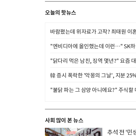
오늘의 핫뉴스
바람폈는데 위자료가 고작? 최태원 이혼
"엔비디아에 올인했는데 이런…" SK
"닭다리 먹은 남친, 징역 몇년?" 요즘 
韓 증시 폭락한 '악몽의 그날', 지분 2
"불닭 파는 그 삼양 아니에요?" 주식할
사회 많이 본 뉴스
추석 전 '민