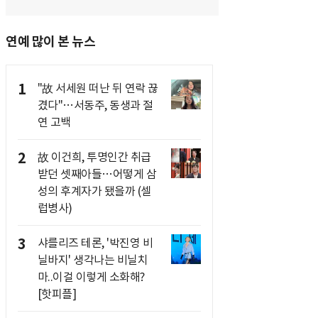
연예 많이 본 뉴스
1
"故 서세원 떠난 뒤 연락 끊
겼다"…서동주, 동생과 절
연 고백
2
故 이건희, 투명인간 취급
받던 셋째아들…어떻게 삼
성의 후계자가 됐을까 (셀
럽병사)
3
샤를리즈 테론, '박진영 비
닐바지' 생각나는 비닐치
마..이걸 이렇게 소화해?
[핫피플]