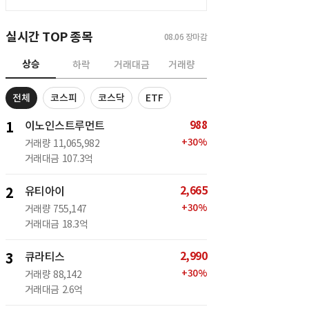
실시간 TOP 종목
08.06
장마감
상승
하락
거래대금
거래량
전체
코스피
코스닥
ETF
988
1
이노인스트루먼트
+
30
%
거래량
11,065,982
거래대금
107.3억
2,665
2
유티아이
+
30
%
거래량
755,147
거래대금
18.3억
2,990
3
큐라티스
+
30
%
거래량
88,142
거래대금
2.6억