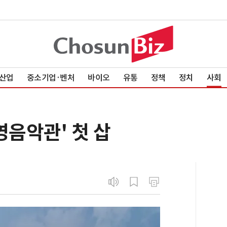
산업
중소기업·벤처
바이오
유통
정책
정치
사회
영음악관' 첫 삽