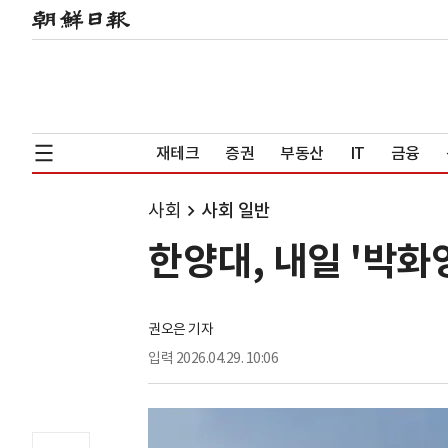
재테크
증권
부동산
IT
금융
사회
사회 일반
한양대, 내일 '박화
권오은 기자
입력
2026.04.29. 10:06