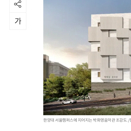
한양대 서울캠퍼스에 지어지는 박화영음악관 조감도. /한