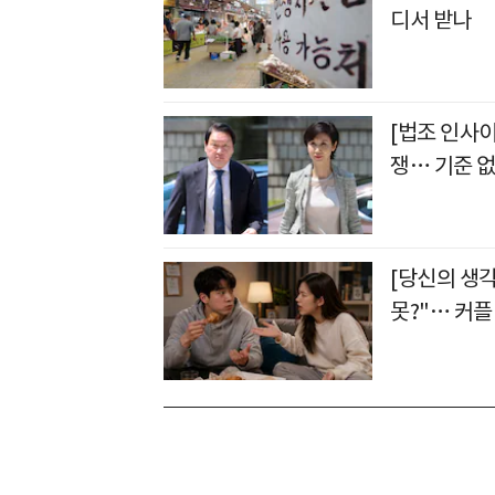
디서 받나
[법조 인사
쟁… 기준 없
[당신의 생각
못?"… 커플