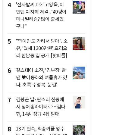
4
'전자발찌 1호' 고영욱, 이
번엔 이지혜 저격.."49평이
미니멀리즘? 많이 출세했
구나"
5
"연예인도 가려서 받아"..소
유, '월세 1300만원' 으리으
리 한남동 집 공개 [핫피플]
6
걸스데이 소진, '김부장' 끝
낸 ♥이동하와 여름휴가 갔
나..초록 수영복 '눈길'
7
김봉곤 딸·판소리 신동에
서 싱어송라이터로…김다
현, 14일 정규 4집 발매
8
13기 현숙, 최종커플 영수