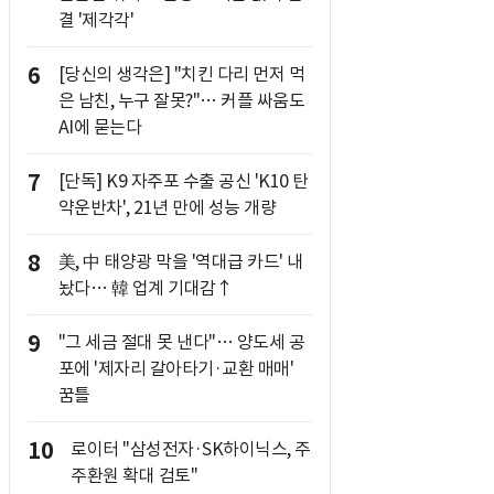
결 '제각각'
6
[당신의 생각은] "치킨 다리 먼저 먹
은 남친, 누구 잘못?"… 커플 싸움도
AI에 묻는다
7
[단독] K9 자주포 수출 공신 'K10 탄
약운반차', 21년 만에 성능 개량
8
美, 中 태양광 막을 '역대급 카드' 내
놨다… 韓 업계 기대감↑
9
"그 세금 절대 못 낸다"… 양도세 공
포에 '제자리 갈아타기·교환 매매'
꿈틀
10
로이터 "삼성전자·SK하이닉스, 주
주환원 확대 검토"