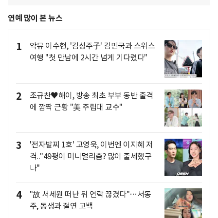
연예 많이 본 뉴스
1
악뮤 이수현, '김성주子' 김민국과 스위스
여행 "첫 만남에 2시간 넘게 기다렸다"
2
조규찬♥해이, 방송 최초 부부 동반 출격
에 깜짝 근황 "美 주립대 교수"
3
'전자발찌 1호' 고영욱, 이번엔 이지혜 저
격.."49평이 미니멀리즘? 많이 출세했구
나"
4
"故 서세원 떠난 뒤 연락 끊겼다"…서동
주, 동생과 절연 고백