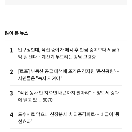
많이 본 뉴스
1
압구정현대, 직접 증여가 매각 후 현금 증여보다 세금 7
억 덜 낸다…계산기 두드리는 강남 고령층
2
[르포] 부동산 공급 대책에 뜨거운 감자된 '용산공원'…
시민들은 "녹지 지켜야"
3
"직접 농사 안 지으면 내년까지 팔아라"… 양도세 중과
에 떨고 있는 6070
4
도수치료 막으니 신장분사·체외충격파로… 비급여 '풍
선효과'