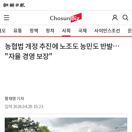
이오
유통
정책
정치
사회
국제
사이언스조선
문
농협법 개정 추진에 노조도 농민도 반발…
"자율 경영 보장"
황채영 기자
입력
2026.04.28. 15:23