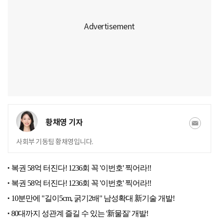
황채영 기자
사회부 기동팀 황채영입니다.