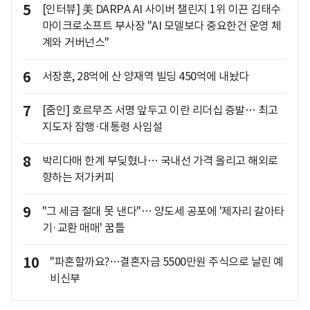
5
[인터뷰] 美 DARPA AI 사이버 챌린지 1위 이끈 김태수
마이크로소프트 부사장 "AI 모델보다 중요한건 운영 체
계와 거버넌스"
6
서장훈, 28억에 산 양재역 빌딩 450억에 내놨다
7
[줌인] 호르무즈 서명 앞두고 이란 리더십 증발… 최고
지도자 잠행·대통령 사임설
8
박리다매 한계 부딪혔나… 국내선 가격 올리고 해외로
향하는 저가커피
9
"그 세금 절대 못 낸다"… 양도세 공포에 '제자리 갈아타
기·교환 매매' 꿈틀
10
"파혼할까요?…결혼자금 5500만원 주식으로 날린 예
비신부