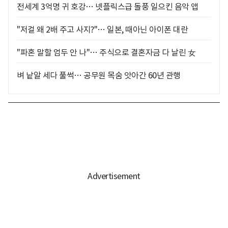
전세계 3억명 귀 호강… 넷플릭스급 돌풍 일으킨 음악 앱
"저걸 왜 2배 주고 사지?"… 일본, 때아닌 아이폰 대란
"파혼 말할 엄두 안 나"… 주식으로 결혼자금 다 날린 女
벼 낱알 세다 풀썩… 공무원 목숨 앗아간 60년 관행