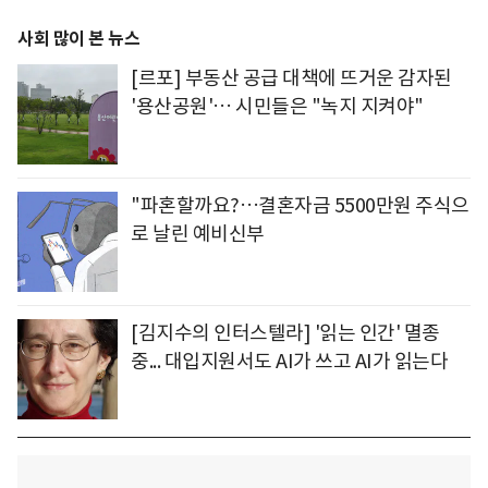
사회 많이 본 뉴스
[르포] 부동산 공급 대책에 뜨거운 감자된
'용산공원'… 시민들은 "녹지 지켜야"
"파혼할까요?…결혼자금 5500만원 주식으
로 날린 예비신부
[김지수의 인터스텔라] '읽는 인간' 멸종
중... 대입지원서도 AI가 쓰고 AI가 읽는다