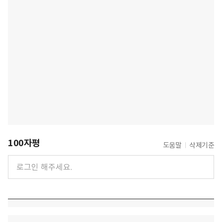
100자평
도움말
삭제기준