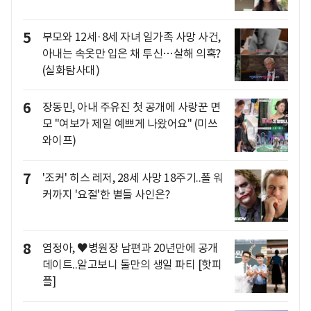
5
부모와 12세·8세 자녀 일가족 사망 사건,
아내는 속옷만 입은 채 투신…살해 의혹?
(실화탐사대)
6
장동민, 아내 주유진 첫 공개에 사랑꾼 면
모 "여보가 제일 예쁘게 나왔어요" (미쓰
와이프)
7
'조커' 히스 레저, 28세 사망 18주기..폴 워
커까지 '요절'한 별들 사인은?
8
염정아, ♥병원장 남편과 20년만에 공개
데이트..알고보니 둘만의 생일 파티 [핫피
플]