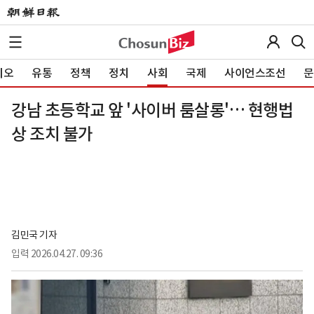
이오
유통
정책
정치
사회
국제
사이언스조선
문
강남 초등학교 앞 '사이버 룸살롱'… 현행법
상 조치 불가
김민국 기자
입력
2026.04.27. 09:36