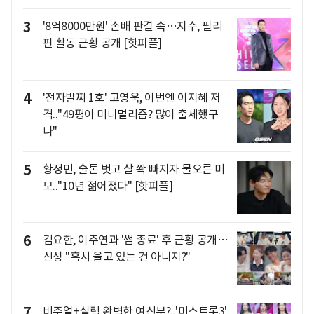
3
'8억8000만원' 손배 판결 속…지수, 필리
핀 활동 근황 공개 [핫피플]
4
'전자발찌 1호' 고영욱, 이번엔 이지혜 저
격.."49평이 미니멀리즘? 많이 출세했구
나"
5
황정민, 술톤 벗고 살 쫙 빠지자 물오른 미
모.."10년 젊어졌다" [핫피플]
6
김요한, 이주연과 '썸 종료' 후 근황 공개…
신성 "혹시 울고 있는 건 아니지?"
7
비주얼+실력 완벽한 여신부?..'미스트롯3'