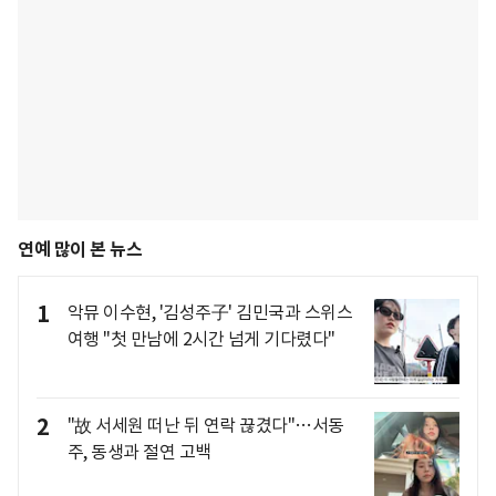
연예 많이 본 뉴스
1
악뮤 이수현, '김성주子' 김민국과 스위스
여행 "첫 만남에 2시간 넘게 기다렸다"
2
"故 서세원 떠난 뒤 연락 끊겼다"…서동
주, 동생과 절연 고백