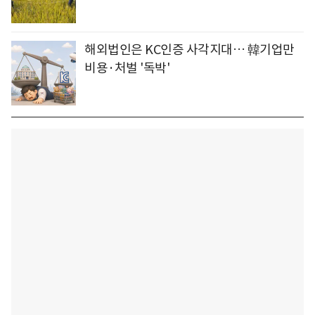
해외법인은 KC인증 사각지대… 韓기업만
비용·처벌 '독박'