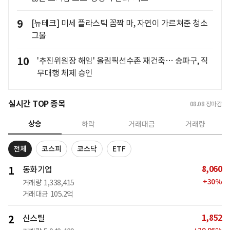
9
[뉴테크] 미세 플라스틱 꼼짝 마, 자연이 가르쳐준 청소
그물
10
'추진위원장 해임' 올림픽선수촌 재건축… 송파구, 직
무대행 체제 승인
실시간 TOP 종목
08.08
장마감
상승
하락
거래대금
거래량
전체
코스피
코스닥
ETF
8,060
1
동화기업
+
30
%
거래량
1,338,415
거래대금
105.2억
1,852
2
신스틸