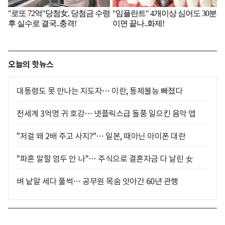
오늘의 핫뉴스
대통령도 못 만나는 지도자… 이란, 통제불능 빠졌다
전세계 3억명 귀 호강… 넷플릭스급 돌풍 일으킨 음악 앱
"저걸 왜 2배 주고 사지?"… 일본, 때아닌 아이폰 대란
"파혼 말할 엄두 안 나"… 주식으로 결혼자금 다 날린 女
벼 낱알 세다 풀썩… 공무원 목숨 앗아간 60년 관행