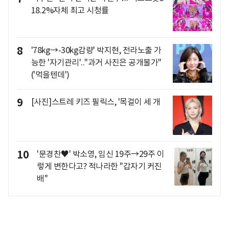
18.2%자체 최고 시청률
8
'78kg→-30kg감량' 박지현, 전라노출 가
능한 '자기관리'.."과거 사진은 공개불가"
('먹을텐데')
9
[사진]스트레 키즈 필릭스, '목걸이 세 개
10
'문경찬♥' 박소영, 임신 19주→29주 이
렇게 변한다고? 적나라한 "갑자기 커진
배"