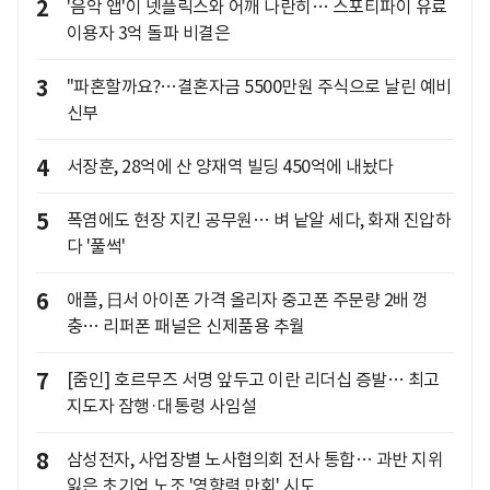
2
'음악 앱'이 넷플릭스와 어깨 나란히… 스포티파이 유료
이용자 3억 돌파 비결은
3
"파혼할까요?…결혼자금 5500만원 주식으로 날린 예비
신부
4
서장훈, 28억에 산 양재역 빌딩 450억에 내놨다
5
폭염에도 현장 지킨 공무원… 벼 낱알 세다, 화재 진압하
다 '풀썩'
6
애플, 日서 아이폰 가격 올리자 중고폰 주문량 2배 껑
충… 리퍼폰 패널은 신제품용 추월
7
[줌인] 호르무즈 서명 앞두고 이란 리더십 증발… 최고
지도자 잠행·대통령 사임설
8
삼성전자, 사업장별 노사협의회 전사 통합… 과반 지위
잃은 초기업 노조 '영향력 만회' 시도