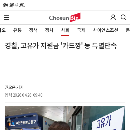
이오
유통
정책
정치
사회
국제
사이언스조선
문
경찰, 고유가 지원금 '카드깡' 등 특별단속
권오은 기자
입력
2026.04.26. 09:40