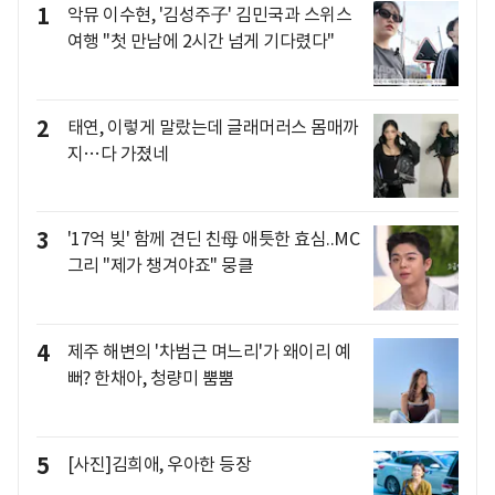
1
악뮤 이수현, '김성주子' 김민국과 스위스
여행 "첫 만남에 2시간 넘게 기다렸다"
2
태연, 이렇게 말랐는데 글래머러스 몸매까
지…다 가졌네
3
'17억 빚' 함께 견딘 친母 애틋한 효심..MC
그리 "제가 챙겨야죠" 뭉클
4
제주 해변의 '차범근 며느리'가 왜이리 예
뻐? 한채아, 청량미 뿜뿜
5
[사진]김희애, 우아한 등장