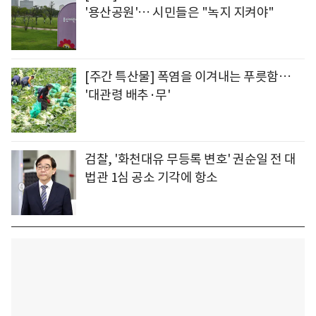
'용산공원'… 시민들은 "녹지 지켜야"
[주간 특산물] 폭염을 이겨내는 푸릇함…
'대관령 배추·무'
검찰, '화천대유 무등록 변호' 권순일 전 대
법관 1심 공소 기각에 항소