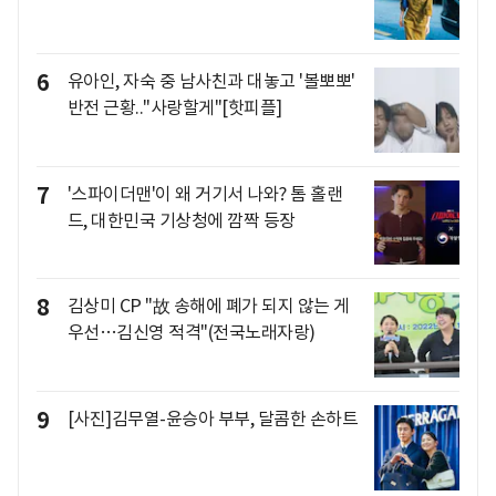
6
유아인, 자숙 중 남사친과 대놓고 '볼뽀뽀'
반전 근황.."사랑할게"[핫피플]
7
'스파이더맨'이 왜 거기서 나와? 톰 홀랜
드, 대한민국 기상청에 깜짝 등장
8
김상미 CP "故 송해에 폐가 되지 않는 게
우선…김신영 적격"(전국노래자랑)
9
[사진]김무열-윤승아 부부, 달콤한 손하트