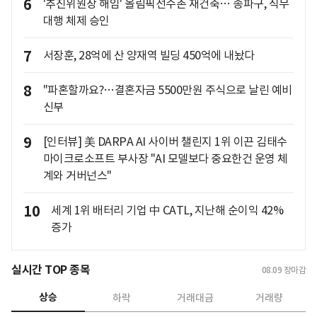
6
'추진위원장 해임' 올림픽선수촌 재건축… 송파구, 직무
대행 체제 승인
7
서장훈, 28억에 산 양재역 빌딩 450억에 내놨다
8
"파혼할까요?…결혼자금 5500만원 주식으로 날린 예비
신부
9
[인터뷰] 美 DARPA AI 사이버 챌린지 1위 이끈 김태수
마이크로소프트 부사장 "AI 모델보다 중요한건 운영 체
계와 거버넌스"
10
세계 1위 배터리 기업 中 CATL, 지난해 순이익 42%
증가
실시간 TOP 종목
08.09
장마감
상승
하락
거래대금
거래량