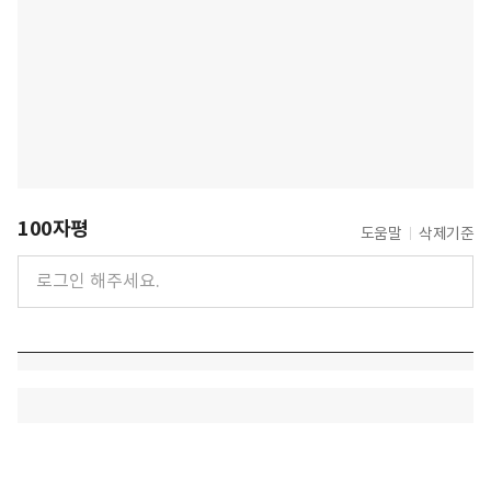
100자평
도움말
삭제기준