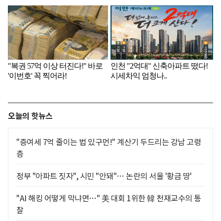
오늘의 핫뉴스
"증여세 7억 줄이는 법 있구먼!" 계산기 두드리는 강남 고령
층
정부 "아파트 짓자", 시민 "안돼"… 논란의 서울 '황금 땅'
"AI 해킹 어떻게 막냐면…" 美 대회 1위한 韓 천재교수의 통
찰