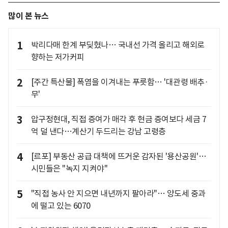
많이 본 뉴스
1
박리다매 한계 부딪혔나… 국내선 가격 올리고 해외로
향하는 저가커피
2
[주간 특산물] 폭염을 이겨내는 푸릇함… '대관령 배추·
무'
3
압구정현대, 직접 증여가 매각 후 현금 증여보다 세금 7
억 덜 낸다…계산기 두드리는 강남 고령층
4
[르포] 부동산 공급 대책에 뜨거운 감자된 '용산공원'…
시민들은 "녹지 지켜야"
5
"직접 농사 안 지으면 내년까지 팔아라"… 양도세 중과
에 떨고 있는 6070