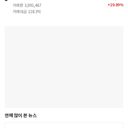
+
29.89
%
거래량
3,991,467
거래대금
118.3억
연예 많이 본 뉴스