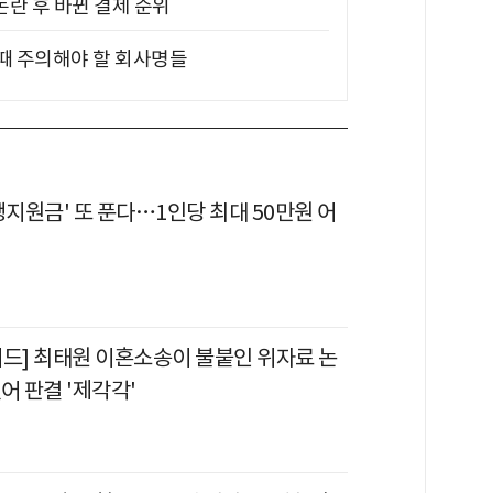
논란 후 바뀐 결제 순위
 때 주의해야 할 회사명들
생지원금' 또 푼다…1인당 최대 50만원 어
이드] 최태원 이혼소송이 불붙인 위자료 논
어 판결 '제각각'