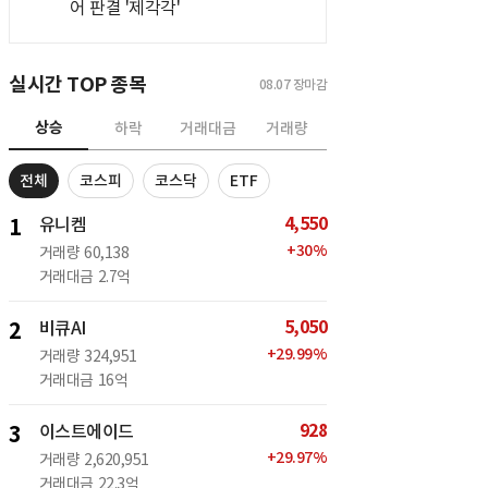
어 판결 '제각각'
실시간 TOP 종목
08.07
장마감
상승
하락
거래대금
거래량
전체
코스피
코스닥
ETF
4,550
1
유니켐
+
30
%
거래량
60,138
거래대금
2.7억
5,050
2
비큐AI
+
29.99
%
거래량
324,951
거래대금
16억
928
3
이스트에이드
+
29.97
%
거래량
2,620,951
거래대금
22.3억