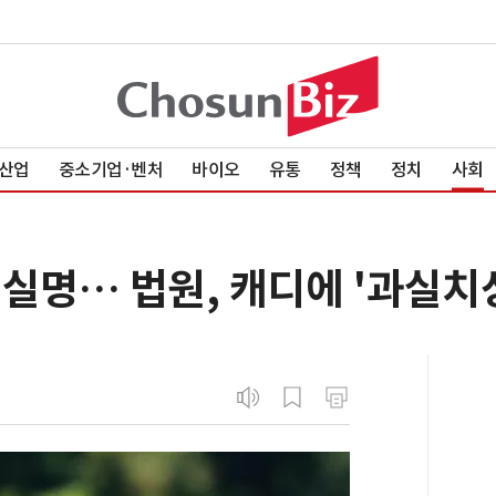
산업
중소기업·벤처
바이오
유통
정책
정치
사회
실명… 법원, 캐디에 '과실치