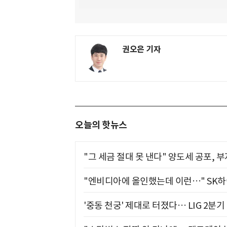
권오은 기자
오늘의 핫뉴스
"그 세금 절대 못 낸다" 양도세 공포, 
"엔비디아에 올인했는데 이런…" SK
'중동 천궁' 제대로 터졌다… LIG 2분