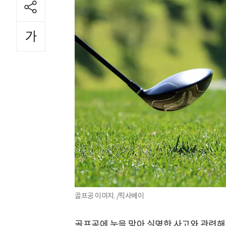
골프공 이미지. /픽사베이
골프공에 눈을 맞아 실명한 사고와 관련해