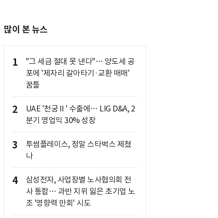
많이 본 뉴스
1
"그 세금 절대 못 낸다"… 양도세 공
포에 '제자리 갈아타기·교환 매매'
꿈틀
2
UAE '천궁Ⅱ' 수출에… LIG D&A, 2
분기 영업익 30% 성장
3
투썸플레이스, 정말 스타벅스 제쳤
나
4
삼성전자, 사업장별 노사협의회 전
사 통합… 과반 지위 잃은 초기업 노
조 '영향력 만회' 시도