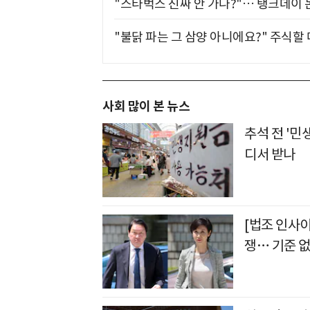
"스타벅스 진짜 안 가나?"… 탱크데이 
"불닭 파는 그 삼양 아니에요?" 주식할
사회 많이 본 뉴스
추석 전 '민
디서 받나
[법조 인사
쟁… 기준 없