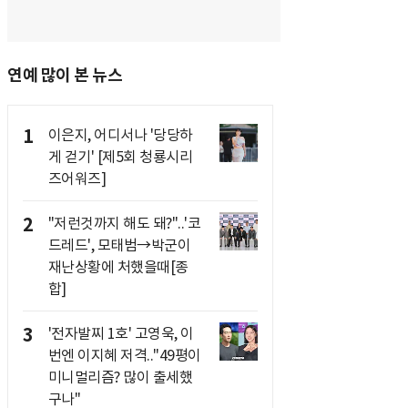
연예 많이 본 뉴스
1
이은지, 어디서나 '당당하
게 걷기' [제5회 청룡시리
즈어워즈]
2
"저런것까지 해도 돼?"..'코
드레드', 모태범→박군이
재난상황에 처했을때[종
합]
3
'전자발찌 1호' 고영욱, 이
번엔 이지혜 저격.."49평이
미니멀리즘? 많이 출세했
구나"