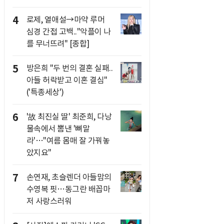
4
로제, 열애설→마약 루머
심경 간접 고백.."악플이 나
를 무너뜨려" [종합]
5
방은희 "두 번의 결혼 실패..
아들 허락받고 이혼 결심"
('특종세상')
6
'故 최진실 딸' 최준희, 다낭
물속에서 뽐낸 '뼈말
라'…"여름 몸매 잘 가꿔놓
았지요"
7
손연재, 초슬렌더 아들맘의
수영복 핏…동그란 배꼽마
저 사랑스러워