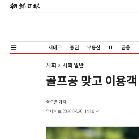
재테크
증권
부동산
IT
금융
사회
사회 일반
골프공 맞고 이용객 
권오은 기자
업데이트
2026.04.26. 14:16