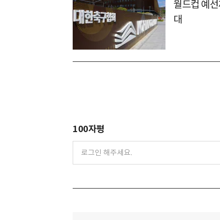
월드컵 예선
대
100자평