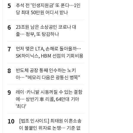
5
추석 전 '민생지원금' 또 푼다…1인
당 최대 50만원 어디서 받나
6
23조원 남은 소상공인 코로나 대
출… 정부, 또 탕감하나
7
먼저 맺은 LTA, 손해로 돌아올까…
SK하이닉스, HBM 선점의 기회비용
8
반도체 공장 통째 인수하는 노키
아… "메모리 다음은 광통신 병목"
9
레이·카니발 시동꺼질 수 있는 결함
에… 상반기 車 리콜, 64만대 기아
'최다'
10
[법조 인사이드] 최태원 이혼소송
이 불붙인 위자료 논쟁… 기준 없