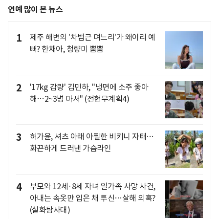
연예 많이 본 뉴스
1
제주 해변의 '차범근 며느리'가 왜이리 예
뻐? 한채아, 청량미 뿜뿜
2
'17kg 감량' 김민하, "냉면에 소주 좋아
해…2~3병 마셔" (전현무계획4)
3
허가윤, 셔츠 아래 아찔한 비키니 자태…
화끈하게 드러낸 가슴라인
4
부모와 12세·8세 자녀 일가족 사망 사건,
아내는 속옷만 입은 채 투신…살해 의혹?
(실화탐사대)