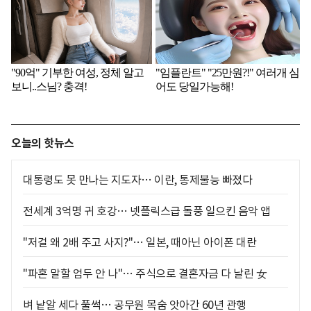
오늘의 핫뉴스
대통령도 못 만나는 지도자… 이란, 통제불능 빠졌다
전세계 3억명 귀 호강… 넷플릭스급 돌풍 일으킨 음악 앱
"저걸 왜 2배 주고 사지?"… 일본, 때아닌 아이폰 대란
"파혼 말할 엄두 안 나"… 주식으로 결혼자금 다 날린 女
벼 낱알 세다 풀썩… 공무원 목숨 앗아간 60년 관행