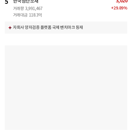
3,020
5
한국첨단소재
+
29.89
%
거래량
3,991,467
거래대금
118.3억
자회사 양자검증 플랫폼 국제 벤치마크 등재