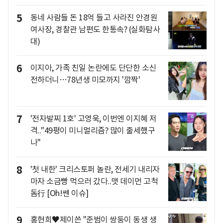
5
동네 사람들 돈 18억 들고 사라진 안경원
여사장, 경찰관 남편도 한통속? (실화탐사
대)
6
이지아, 가족 친일 논란에도 단단한 소신
전하더니…78년생 미모까지 '깜짝'
7
'전자발찌 1호' 고영욱, 이번엔 이지혜 저
격.."49평이 미니멀리즘? 많이 출세했구
나"
8
'첫 내한' 크리스토퍼 놀란, 전세기 내리자
마자 소금빵 먹으러 갔다..맷 데이먼 고척
돔行 [Oh!쎈 이슈]
9
홍현희♥제이쓴 "준범이 쌍둥이 동생 생