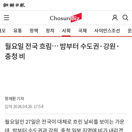
이오
유통
정책
정치
사회
국제
사이언스조선
문
월요일 전국 흐림… 밤부터 수도권·강원·
충청 비
정재훤 기자
입력
2026.04.26. 17:54
월요일인 27일은 전국이 대체로 흐린 날씨를 보이는 가운
데, 밤부터 수도권과 강원, 충청 일부 지역에 비가 내리겠