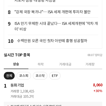
지도자 잠행·대통령 사임설
8
"강제 국장 복귀냐"… ISA 세제 개편에 투자자 불만
9
ISA 만기 무제한 시대 끝났다… ISA 세제개편에 '막차 개
미' 비상
10
수백만원 오른 국민 첫차 아반떼 흥행 성공할까
실시간 TOP 종목
08.07
장마감
상승
하락
거래대금
거래량
전체
코스피
코스닥
ETF
8,060
1
동화기업
+
30
%
거래량
1,338,415
거래대금
105.2억