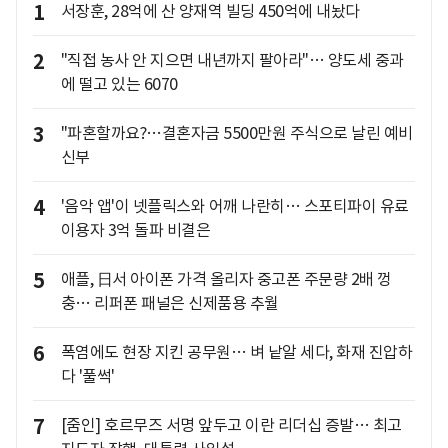
1
서장훈, 28억에 산 양재역 빌딩 450억에 내놨다
2
"직접 농사 안 지으면 내년까지 팔아라"… 양도세 중과
에 떨고 있는 6070
3
"파혼할까요?…결혼자금 5500만원 주식으로 날린 예비
신부
4
'음악 앱'이 넷플릭스와 어깨 나란히… 스포티파이 유료
이용자 3억 돌파 비결은
5
애플, 日서 아이폰 가격 올리자 중고폰 주문량 2배 껑
충… 리퍼폰 패널은 신제품용 추월
6
폭염에도 현장 지킨 공무원… 벼 낱알 세다, 화재 진압하
다 '풀썩'
7
[줌인] 호르무즈 서명 앞두고 이란 리더십 증발… 최고