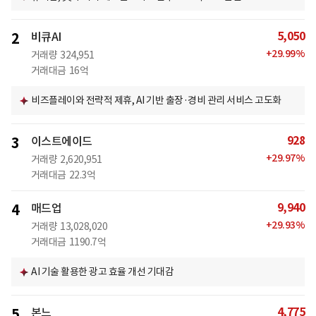
5,050
2
비큐AI
+
29.99
%
거래량
324,951
거래대금
16억
비즈플레이와 전략적 제휴, AI 기반 출장·경비 관리 서비스 고도화
928
3
이스트에이드
+
29.97
%
거래량
2,620,951
거래대금
22.3억
9,940
4
매드업
+
29.93
%
거래량
13,028,020
거래대금
1190.7억
AI 기술 활용한 광고 효율 개선 기대감
4,775
5
본느