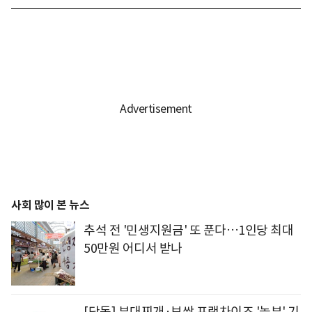
사회 많이 본 뉴스
추석 전 '민생지원금' 또 푼다…1인당 최대
50만원 어디서 받나
[단독] 부대찌개·보쌈 프랜차이즈 '놀부' 기