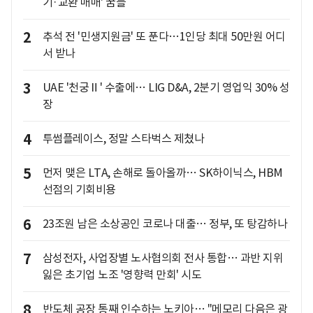
기·교환 매매' 꿈틀
2
추석 전 '민생지원금' 또 푼다…1인당 최대 50만원 어디
서 받나
3
UAE '천궁Ⅱ' 수출에… LIG D&A, 2분기 영업익 30% 성
장
4
투썸플레이스, 정말 스타벅스 제쳤나
5
먼저 맺은 LTA, 손해로 돌아올까… SK하이닉스, HBM
선점의 기회비용
6
23조원 남은 소상공인 코로나 대출… 정부, 또 탕감하나
7
삼성전자, 사업장별 노사협의회 전사 통합… 과반 지위
잃은 초기업 노조 '영향력 만회' 시도
8
반도체 공장 통째 인수하는 노키아… "메모리 다음은 광