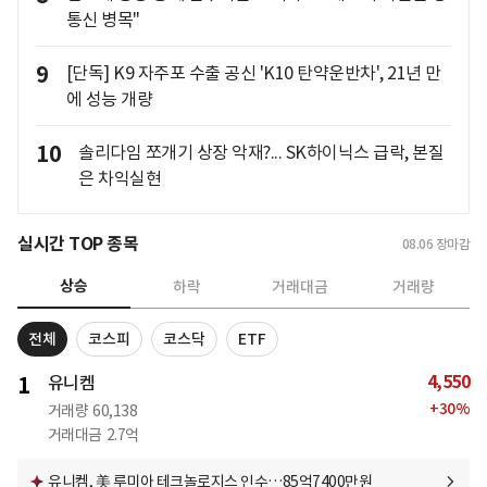
통신 병목"
9
[단독] K9 자주포 수출 공신 'K10 탄약운반차', 21년 만
에 성능 개량
10
솔리다임 쪼개기 상장 악재?... SK하이닉스 급락, 본질
은 차익실현
실시간 TOP 종목
08.06
장마감
상승
하락
거래대금
거래량
전체
코스피
코스닥
ETF
4,550
1
유니켐
+
30
%
거래량
60,138
거래대금
2.7억
유니켐, 美 루미아 테크놀로지스 인수…85억7400만원