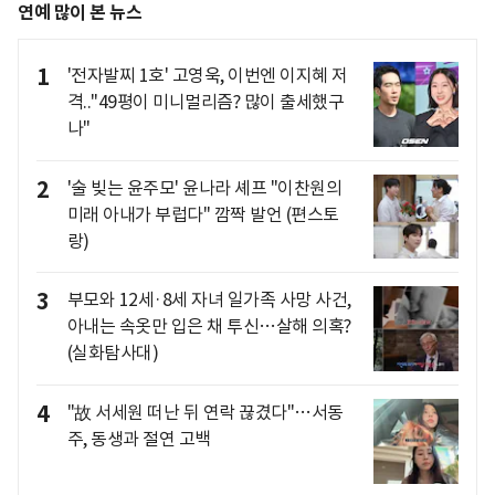
연예 많이 본 뉴스
1
'전자발찌 1호' 고영욱, 이번엔 이지혜 저
격.."49평이 미니멀리즘? 많이 출세했구
나"
2
'술 빚는 윤주모' 윤나라 셰프 "이찬원의
미래 아내가 부럽다" 깜짝 발언 (편스토
랑)
3
부모와 12세·8세 자녀 일가족 사망 사건,
아내는 속옷만 입은 채 투신…살해 의혹?
(실화탐사대)
4
"故 서세원 떠난 뒤 연락 끊겼다"…서동
주, 동생과 절연 고백