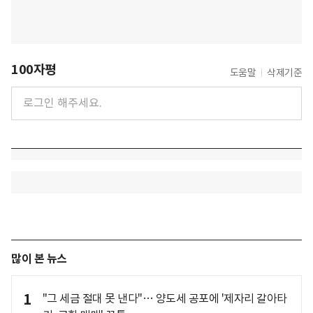
100자평
도움말
삭제기준
많이 본 뉴스
1
"그 세금 절대 못 낸다"… 양도세 공포에 '제자리 갈아타