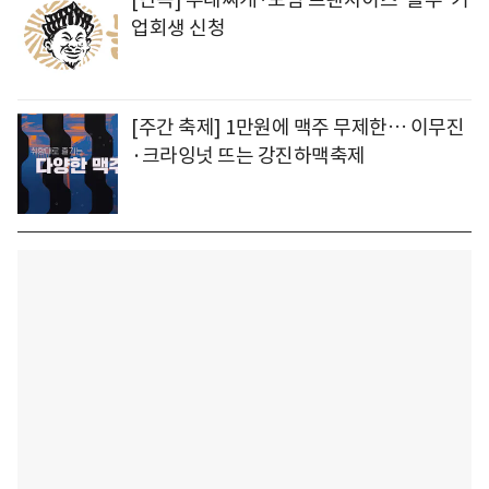
업회생 신청
[주간 축제] 1만원에 맥주 무제한… 이무진
·크라잉넛 뜨는 강진하맥축제