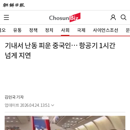
이오
유통
정책
정치
사회
국제
사이언스조선
문
기내서 난동 피운 중국인… 항공기 1시간
넘게 지연
김민국 기자
업데이트
2026.04.24. 13:51