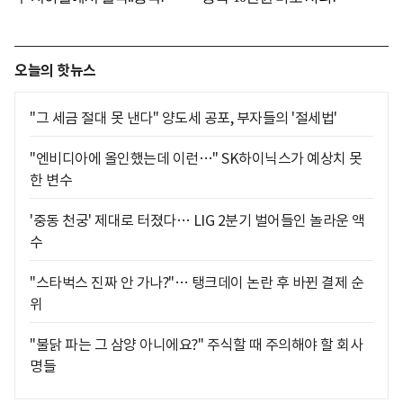
오늘의 핫뉴스
"그 세금 절대 못 낸다" 양도세 공포, 부자들의 '절세법'
"엔비디아에 올인했는데 이런…" SK하이닉스가 예상치 못
한 변수
'중동 천궁' 제대로 터졌다… LIG 2분기 벌어들인 놀라운 액
수
"스타벅스 진짜 안 가나?"… 탱크데이 논란 후 바뀐 결제 순
위
"불닭 파는 그 삼양 아니에요?" 주식할 때 주의해야 할 회사
명들