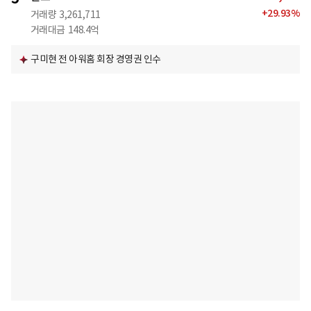
+
29.93
%
거래량
3,261,711
거래대금
148.4억
구미현 전 아워홈 회장 경영권 인수