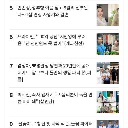
5
반민정, 성추행 아픔 딛고 9월의 신부된
다…1살 연상 사업가와 결혼
6
브라이언, '100억 탕진' 서인영에 부러
움.."난 천만원도 못 벌어" (개과천선)
7
염정아, ♥병원장 남편과 20년만에 공개
데이트..알고보니 둘만의 생일 파티 [핫피
플]
8
박서진, 축사 냄새에 "코 실리콘이 녹을 만
큼 마비 돼" (살림남)
9
'불꽃야구' 창단 첫 사직 직관..불꽃 파이터