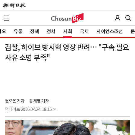
이오
유통
정책
정치
사회
국제
사이언스조선
문
검찰, 하이브 방시혁 영장 반려… "구속 필요
사유 소명 부족"
권오은 기자
황채영 기자
업데이트
2026.04.24. 18:15