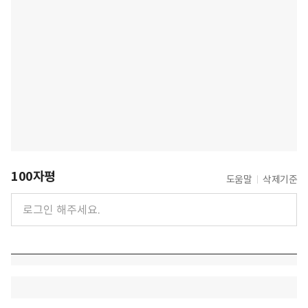
100자평
도움말
삭제기준