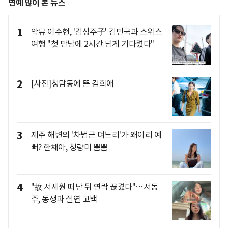
연예 많이 본 뉴스
1
악뮤 이수현, '김성주子' 김민국과 스위스
여행 "첫 만남에 2시간 넘게 기다렸다"
2
[사진]청담동에 뜬 김희애
3
제주 해변의 '차범근 며느리'가 왜이리 예
뻐? 한채아, 청량미 뿜뿜
4
"故 서세원 떠난 뒤 연락 끊겼다"…서동
주, 동생과 절연 고백