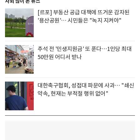
사회 많이 본 뉴스
[르포] 부동산 공급 대책에 뜨거운 감자된
'용산공원'… 시민들은 "녹지 지켜야"
추석 전 '민생지원금' 또 푼다…1인당 최대
50만원 어디서 받나
대한축구협회, 성접대 파문에 사과… "쇄신
약속, 현재는 부적절 행위 없어"