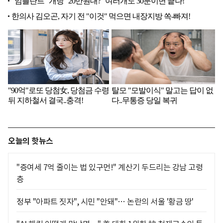
오늘의 핫뉴스
"증여세 7억 줄이는 법 있구먼!" 계산기 두드리는 강남 고령
층
정부 "아파트 짓자", 시민 "안돼"… 논란의 서울 '황금 땅'