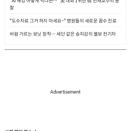
"AI 해킹 어떻게 막냐면…" 美 대회 1위한 韓 천재교수의 통
찰
"도수치료 그거 하지 마세요~" 병원들의 새로운 꼼수 진료
바람 가르는 보닛 장착… 세단 같은 승차감의 볼보 전기차