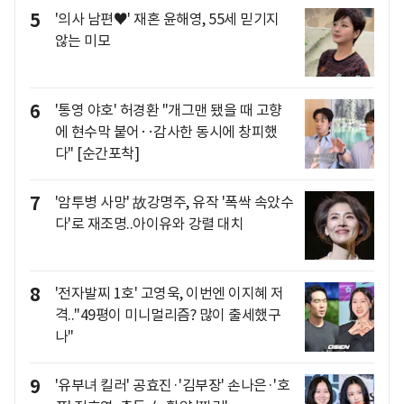
5
'의사 남편♥' 재혼 윤해영, 55세 믿기지
않는 미모
6
'통영 야호' 허경환 "개그맨 됐을 때 고향
에 현수막 붙어‥감사한 동시에 창피했
다" [순간포착]
7
'암투병 사망' 故강명주, 유작 '폭싹 속았수
다'로 재조명..아이유와 강렬 대치
8
'전자발찌 1호' 고영욱, 이번엔 이지혜 저
격.."49평이 미니멀리즘? 많이 출세했구
나"
9
'유부녀 킬러' 공효진·'김부장' 손나은·'호