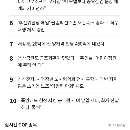
마이크로소프트 부사장 "AI 모델보다 중요한건 운영 체
계와 거버넌스"
6
'추진위원장 해임' 올림픽선수촌 재건축… 송파구, 직무
대행 체제 승인
7
서장훈, 28억에 산 양재역 빌딩 450억에 내놨다
8
용산공원도 근조화환이 덮었다… 주민들 "어린이정원
에 주택 안 돼"
9
삼성전자, 사업장별 노사협의회 전사 통합… 과반 지위
잃은 초기업 노조 '영향력 만회' 시도
10
폭염에도 현장 지킨 공무원… 벼 낱알 세다, 화재 진압
하다 '풀썩'
실시간 TOP 종목
08.08
장마감