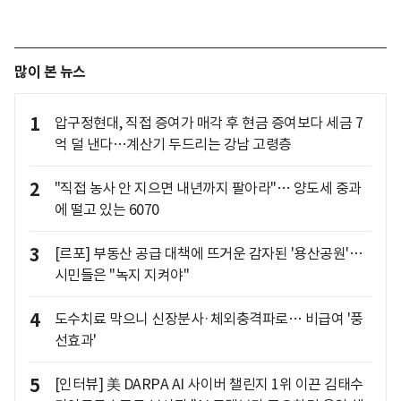
많이 본 뉴스
1
압구정현대, 직접 증여가 매각 후 현금 증여보다 세금 7
억 덜 낸다…계산기 두드리는 강남 고령층
2
"직접 농사 안 지으면 내년까지 팔아라"… 양도세 중과
에 떨고 있는 6070
3
[르포] 부동산 공급 대책에 뜨거운 감자된 '용산공원'…
시민들은 "녹지 지켜야"
4
도수치료 막으니 신장분사·체외충격파로… 비급여 '풍
선효과'
5
[인터뷰] 美 DARPA AI 사이버 챌린지 1위 이끈 김태수