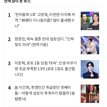
연예 많이 본 뉴스
1
'전자발찌 1호' 고영욱, 이번엔 이지혜 저
격.."49평이 미니멀리즘? 많이 출세했구
나"
2
장영란, 에녹 결혼 반대 앞장섰다.."신부
찾지 마라" (현역가왕)
3
이준혁, 로또 1등 당첨 '대박'..인생 바꾸기
엔 조금 부족한 13억 (로또 1등도 출근합
니다)
4
故 이건희, 투명인간 취급받던 셋째아
들…어떻게 삼성의 후계자가 됐을까 (셀
럽병사)