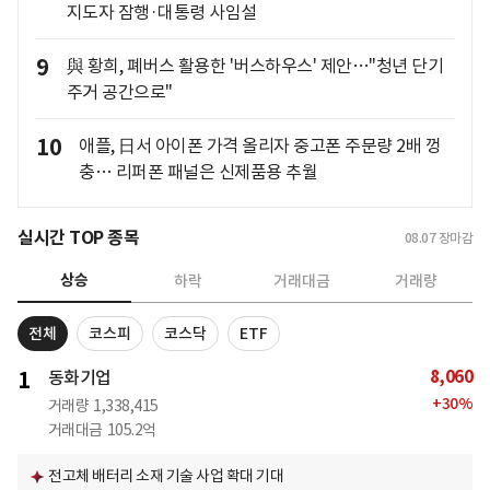
지도자 잠행·대통령 사임설
9
與 황희, 폐버스 활용한 '버스하우스' 제안…"청년 단기
주거 공간으로"
10
애플, 日서 아이폰 가격 올리자 중고폰 주문량 2배 껑
충… 리퍼폰 패널은 신제품용 추월
실시간 TOP 종목
08.07
장마감
상승
하락
거래대금
거래량
전체
코스피
코스닥
ETF
8,060
1
동화기업
+
30
%
거래량
1,338,415
거래대금
105.2억
전고체 배터리 소재 기술 사업 확대 기대