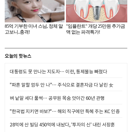
오늘의 핫뉴스
대통령도 못 만나는 지도자… 이란, 통제불능 빠졌다
"파혼 말할 엄두 안 나"… 주식으로 결혼자금 다 날린 女
벼 낱알 세다 풀썩… 공무원 목숨 앗아간 60년 관행
"한국법 지키면 바보?"… 해외 직구에만 특혜 주는 KC 인증
28억에 산 빌딩 450억에 내놨다, '투자의 신' 내린 서장훈