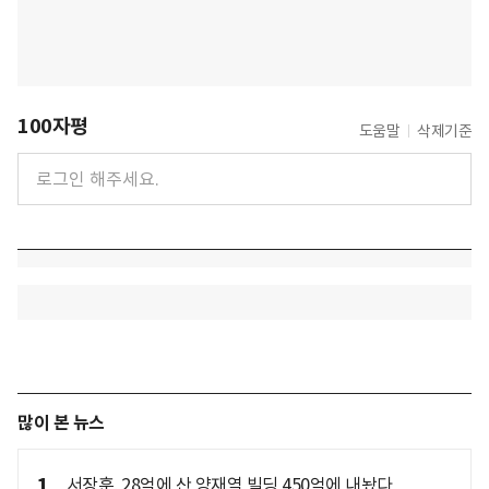
100자평
도움말
삭제기준
많이 본 뉴스
1
서장훈, 28억에 산 양재역 빌딩 450억에 내놨다