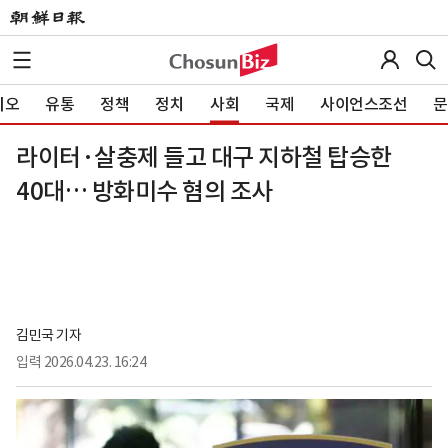
이오
유통
정책
정치
사회
국제
사이언스조선
문
라이터·살충제 들고 대구 지하철 탑승한
40대… 방화미수 혐의 조사
김민국 기자
입력
2026.04.23. 16:24