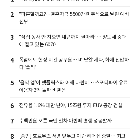
2
"파혼할까요?…결혼자금 5500만원 주식으로 날린 예비
신부
3
"직접 농사 안 지으면 내년까지 팔아라"… 양도세 중과
에 떨고 있는 6070
4
폭염에도 현장 지킨 공무원… 벼 낱알 세다, 화재 진압하
다 '풀썩'
5
'음악 앱'이 넷플릭스와 어깨 나란히… 스포티파이 유료
이용자 3억 돌파 비결은
6
점유율 1.6% 대만 난야, 15조원 투자 EUV 공장 건설
7
수백만원 오른 국민 첫차 아반떼 흥행 성공할까
8
[줌인] 호르무즈 서명 앞두고 이란 리더십 증발… 최고