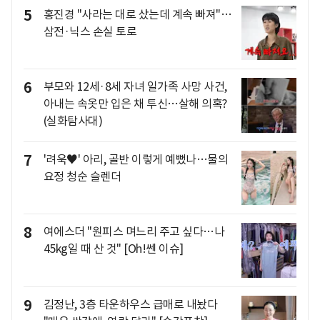
5
홍진경 "사라는 대로 샀는데 계속 빠져"…
삼전·닉스 손실 토로
6
부모와 12세·8세 자녀 일가족 사망 사건,
아내는 속옷만 입은 채 투신…살해 의혹?
(실화탐사대)
7
'려욱♥' 아리, 골반 이렇게 예뻤나…물의
요정 청순 슬렌더
8
여에스더 "원피스 며느리 주고 싶다…나
45kg일 때 산 것" [Oh!쎈 이슈]
9
김정난, 3층 타운하우스 급매로 내놨다