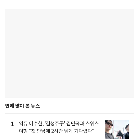
연예 많이 본 뉴스
1
악뮤 이수현, '김성주子' 김민국과 스위스
여행 "첫 만남에 2시간 넘게 기다렸다"