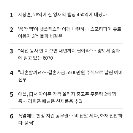
1
서장훈, 28억에 산 양재역 빌딩 450억에 내놨다
2
'음악 앱'이 넷플릭스와 어깨 나란히… 스포티파이 유료
이용자 3억 돌파 비결은
3
"직접 농사 안 지으면 내년까지 팔아라"… 양도세 중과
에 떨고 있는 6070
4
"파혼할까요?…결혼자금 5500만원 주식으로 날린 예비
신부
5
애플, 日서 아이폰 가격 올리자 중고폰 주문량 2배 껑
충… 리퍼폰 패널은 신제품용 추월
6
폭염에도 현장 지킨 공무원… 벼 낱알 세다, 화재 진압하
다 '풀썩'