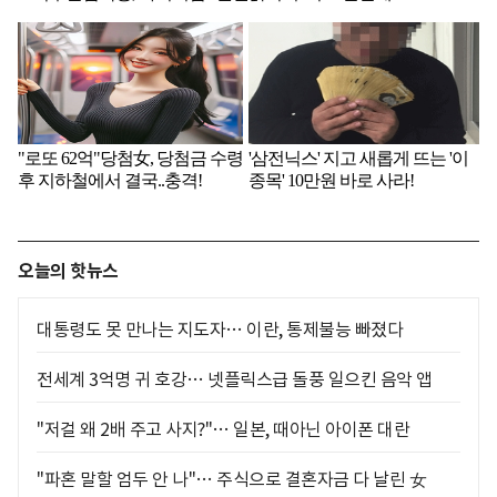
오늘의 핫뉴스
대통령도 못 만나는 지도자… 이란, 통제불능 빠졌다
전세계 3억명 귀 호강… 넷플릭스급 돌풍 일으킨 음악 앱
"저걸 왜 2배 주고 사지?"… 일본, 때아닌 아이폰 대란
"파혼 말할 엄두 안 나"… 주식으로 결혼자금 다 날린 女