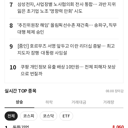
7
삼성전자, 사업장별 노사협의회 전사 통합… 과반 지위
잃은 초기업 노조 '영향력 만회' 시도
8
'추진위원장 해임' 올림픽선수촌 재건축… 송파구, 직무
대행 체제 승인
9
[줌인] 호르무즈 서명 앞두고 이란 리더십 증발… 최고
지도자 잠행·대통령 사임설
10
쿠팡 개인정보 유출 배상 10만원… 전체 피해자 보상
으로 번질까
실시간 TOP 종목
08.08
장마감
상승
하락
거래대금
거래량
전체
코스피
코스닥
ETF
8,060
동화기업