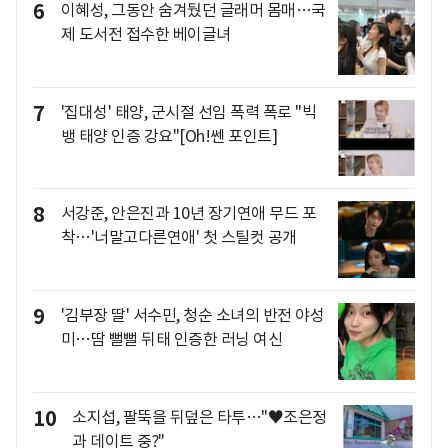
6
이혜성, 그동안 숨겨뒀던 글래머 몸매…국
제 도서전 접수한 베이글녀
7
'집대성' 태양, 군시절 선임 폭력 폭로 "빅
뱅 태양 인증 강요"[Oh!쎈 포인트]
8
서강준, 안은진과 10년 장기연애 무드 포
착…'너말고다른연애' 첫 스틸컷 공개
9
'김부장 딸' 서수민, 청순 소녀의 반전 야성
미…땀 뻘뻘 뒤태 인증한 러닝 여신
10
소지섭, 팔뚝을 뒤덮은 타투…"♥조은정
과 데이트 중?"