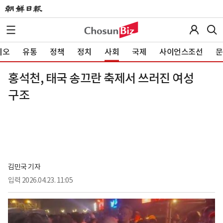
이오
유통
정책
정치
사회
국제
사이언스조선
문
홍석천, 태국 송끄란 축제서 쓰러진 여성
구조
김민국 기자
입력
2026.04.23. 11:05