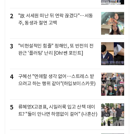
2
"故 서세원 떠난 뒤 연락 끊겼다"…서동
주, 동생과 절연 고백
3
"비현설적인 힘줄" 정해인, 또 반전의 전
완근 '플러팅' 난리 [Oh!쎈 포인트]
4
구혜선 "연애할 생각 없어…스트레스 받
으려고 하는 행위 같아"(하입보이스카웃)
5
류혜영X고경표, 시밀러룩 입고 산책 데이
트? "둘이 만나면 하염없이 걸어" (나혼산)