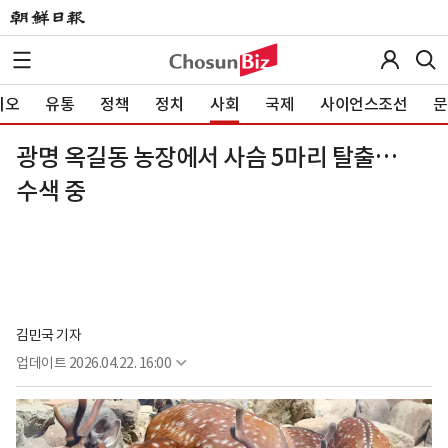
이오
유통
정책
정치
사회
국제
사이언스조선
문
광명 옥길동 농장에서 사슴 5마리 탈출…
수색 중
김민국 기자
업데이트
2026.04.22. 16:00