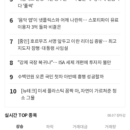
다 '풀썩'
6
'음악 앱'이 넷플릭스와 어깨 나란히… 스포티파이 유료
이용자 3억 돌파 비결은
7
[줌인] 호르무즈 서명 앞두고 이란 리더십 증발… 최고
지도자 잠행·대통령 사임설
8
"강제 국장 복귀냐"… ISA 세제 개편에 투자자 불만
9
수백만원 오른 국민 첫차 아반떼 흥행 성공할까
10
[뉴테크] 미세 플라스틱 꼼짝 마, 자연이 가르쳐준 청
소 그물
실시간 TOP 종목
08.07
장마감
상승
하락
거래대금
거래량