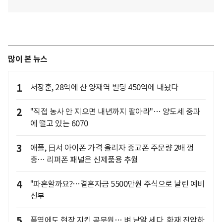
많이 본 뉴스
1
서장훈, 28억에 산 양재역 빌딩 450억에 내놨다
2
"직접 농사 안 지으면 내년까지 팔아라"… 양도세 중과
에 떨고 있는 6070
3
애플, 日서 아이폰 가격 올리자 중고폰 주문량 2배 껑
충… 리퍼폰 패널은 신제품용 추월
4
"파혼할까요?…결혼자금 5500만원 주식으로 날린 예비
신부
5
폭염에도 현장 지킨 공무원… 벼 낱알 세다, 화재 진압하