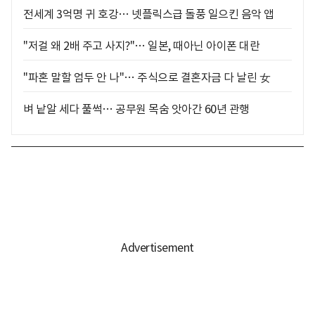
전세계 3억명 귀 호강… 넷플릭스급 돌풍 일으킨 음악 앱
"저걸 왜 2배 주고 사지?"… 일본, 때아닌 아이폰 대란
"파혼 말할 엄두 안 나"… 주식으로 결혼자금 다 날린 女
벼 낱알 세다 풀썩… 공무원 목숨 앗아간 60년 관행