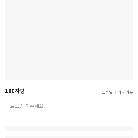
100자평
도움말
삭제기준