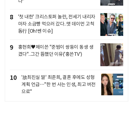
나"
8
'첫 내한' 크리스토퍼 놀란, 전세기 내리자
마자 소금빵 먹으러 갔다..맷 데이먼 고척
돔行 [Oh!쎈 이슈]
9
홍현희♥제이쓴 "준범이 쌍둥이 동생 생
겼다"..그간 뜸했던 이유('홍쓴TV')
10
'故최진실 딸' 최준희, 결혼 후에도 성형
계획 언급…"한 번 사는 인생, 최고 버전
으로"