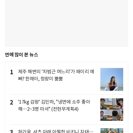
연예 많이 본 뉴스
1
제주 해변의 '차범근 며느리'가 왜이리 예
뻐? 한채아, 청량미 뿜뿜
2
'17kg 감량' 김민하, "냉면에 소주 좋아
해…2~3병 마셔" (전현무계획4)
3
허가윤, 셔츠 아래 아찔한 비키니 자태…