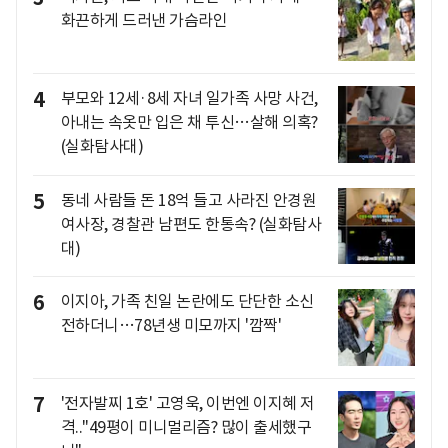
화끈하게 드러낸 가슴라인
4
부모와 12세·8세 자녀 일가족 사망 사건,
아내는 속옷만 입은 채 투신…살해 의혹?
(실화탐사대)
5
동네 사람들 돈 18억 들고 사라진 안경원
여사장, 경찰관 남편도 한통속? (실화탐사
대)
6
이지아, 가족 친일 논란에도 단단한 소신
전하더니…78년생 미모까지 '깜짝'
7
'전자발찌 1호' 고영욱, 이번엔 이지혜 저
격.."49평이 미니멀리즘? 많이 출세했구