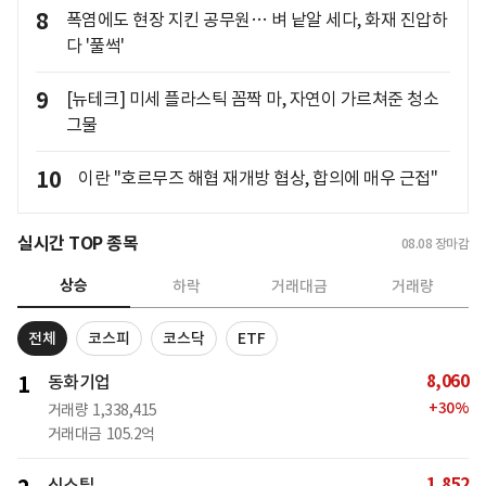
8
폭염에도 현장 지킨 공무원… 벼 낱알 세다, 화재 진압하
다 '풀썩'
9
[뉴테크] 미세 플라스틱 꼼짝 마, 자연이 가르쳐준 청소
그물
10
이란 "호르무즈 해협 재개방 협상, 합의에 매우 근접"
실시간 TOP 종목
08.08
장마감
상승
하락
거래대금
거래량
전체
코스피
코스닥
ETF
8,060
1
동화기업
+
30
%
거래량
1,338,415
거래대금
105.2억
1,852
신스틸