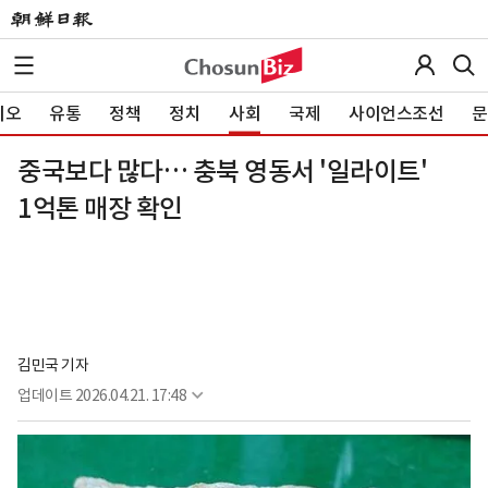
이오
유통
정책
정치
사회
국제
사이언스조선
문
중국보다 많다… 충북 영동서 '일라이트'
1억톤 매장 확인
김민국 기자
업데이트
2026.04.21. 17:48