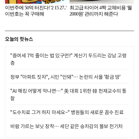
오늘의 핫뉴스
"증여세 7억 줄이는 법 있구먼!" 계산기 두드리는 강남 고령
층
정부 "아파트 짓자", 시민 "안돼"… 논란의 서울 '황금 땅'
"AI 해킹 어떻게 막냐면…" 美 대회 1위한 韓 천재교수의 통
찰
"도수치료 그거 하지 마세요~" 병원들의 새로운 꼼수 진료
바람 가르는 보닛 장착… 세단 같은 승차감의 볼보 전기차