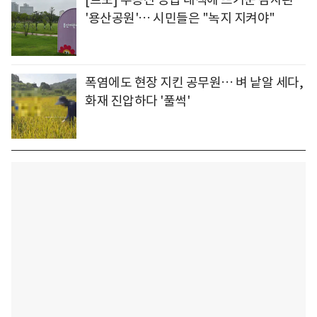
'용산공원'… 시민들은 "녹지 지켜야"
폭염에도 현장 지킨 공무원… 벼 낱알 세다,
화재 진압하다 '풀썩'