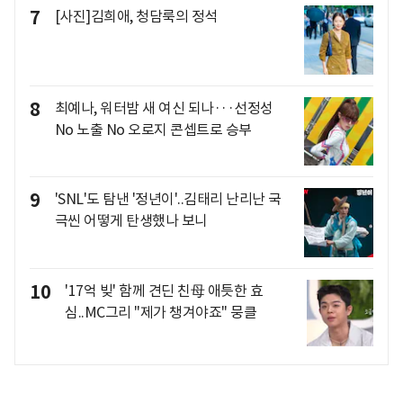
7
[사진]김희애, 청담룩의 정석
8
최예나, 워터밤 새 여신 되나···선정성
No 노출 No 오로지 콘셉트로 승부
9
'SNL'도 탐낸 '정년이'..김태리 난리난 국
극씬 어떻게 탄생했나 보니
10
'17억 빚' 함께 견딘 친母 애틋한 효
심..MC그리 "제가 챙겨야죠" 뭉클