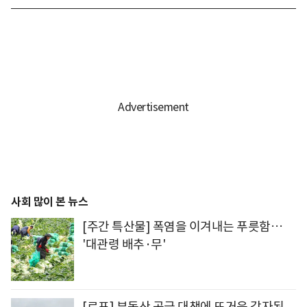
사회 많이 본 뉴스
[주간 특산물] 폭염을 이겨내는 푸릇함…
'대관령 배추·무'
[르포] 부동산 공급 대책에 뜨거운 감자된