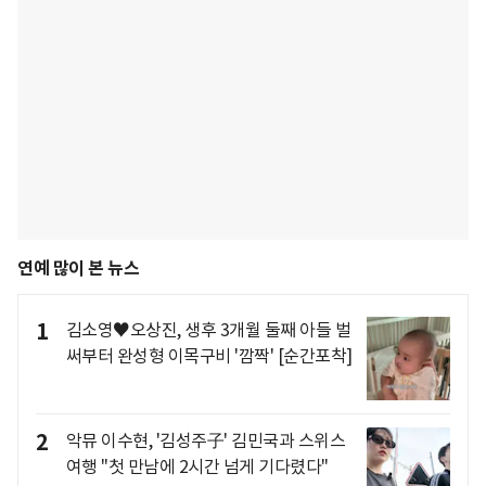
연예 많이 본 뉴스
1
김소영♥오상진, 생후 3개월 둘째 아들 벌
써부터 완성형 이목구비 '깜짝' [순간포착]
2
악뮤 이수현, '김성주子' 김민국과 스위스
여행 "첫 만남에 2시간 넘게 기다렸다"