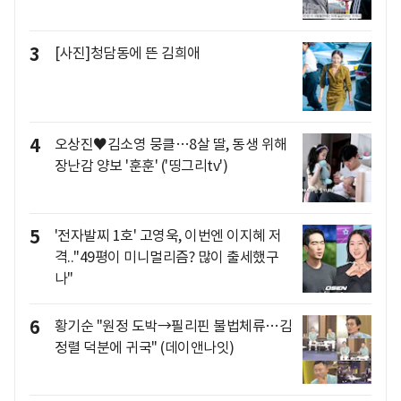
3
[사진]청담동에 뜬 김희애
4
오상진♥김소영 뭉클…8살 딸, 동생 위해
장난감 양보 '훈훈' ('띵그리tv')
5
'전자발찌 1호' 고영욱, 이번엔 이지혜 저
격.."49평이 미니멀리즘? 많이 출세했구
나"
6
황기순 "원정 도박→필리핀 불법체류…김
정렬 덕분에 귀국" (데이앤나잇)