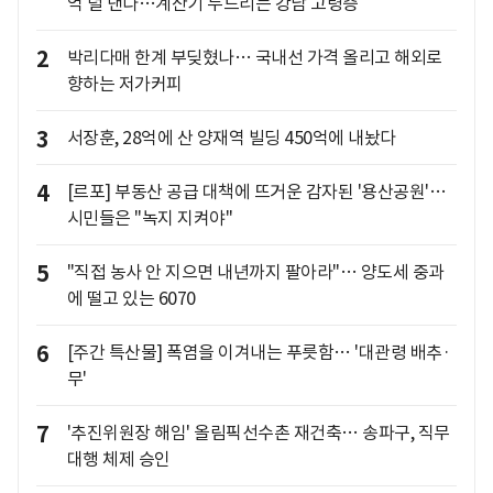
억 덜 낸다…계산기 두드리는 강남 고령층
2
박리다매 한계 부딪혔나… 국내선 가격 올리고 해외로
향하는 저가커피
3
서장훈, 28억에 산 양재역 빌딩 450억에 내놨다
4
[르포] 부동산 공급 대책에 뜨거운 감자된 '용산공원'…
시민들은 "녹지 지켜야"
5
"직접 농사 안 지으면 내년까지 팔아라"… 양도세 중과
에 떨고 있는 6070
6
[주간 특산물] 폭염을 이겨내는 푸릇함… '대관령 배추·
무'
7
'추진위원장 해임' 올림픽선수촌 재건축… 송파구, 직무
대행 체제 승인