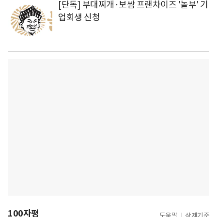
[단독] 부대찌개·보쌈 프랜차이즈 '놀부' 기
업회생 신청
100자평
도움말
삭제기준