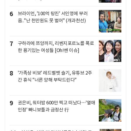
6
브라이언, '100억 탕진' 서인영에 부러
움.."난 천만원도 못 벌어" (개과천선)
7
구하라에 쯔양까지, 리벤지포르노를 폭로
한 용기있는 여성들 [Oh!쎈 이슈]
8
'가족상 비보' 레드벨벳 슬기, 유튜브 2주
간 휴식 "너른 양해 부탁드린다"
9
권은비, 워터밤 600만 찍고 떠났다…'열애
인정' 빠니보틀과 금정산 行