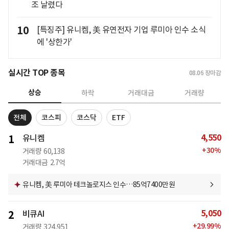
조 날렸다
10
[특징주] 유니켐, 美 유연전자 기업 루미아 인수 소식
에 '상한가'
실시간 TOP 종목
08.06
장마감
상승
하락
거래대금
거래량
전체
코스피
코스닥
ETF
4,550
1
유니켐
+
30
%
거래량
60,138
거래대금
2.7억
유니켐, 美 루미아 테크놀로지스 인수…85억7400만원
5,050
2
비큐AI
+
29.99
%
거래량
324,951