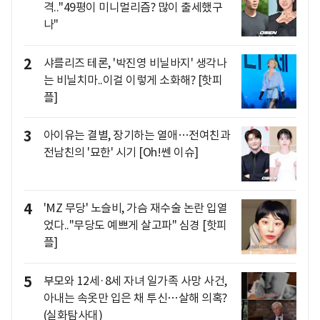
격.."49평이 미니멀리즘? 많이 출세했구
나"
2
샤를리즈 테론, '박진영 비닐바지' 생각나
는 비닐치마..이걸 이렇게 소화해? [핫피
플]
3
아이유는 결별, 장기하는 열애…전여친과
전남친의 '묘한' 시기 [Oh!쎈 이슈]
4
'MZ 무당' 노슬비, 가슴 재수술 논란 입열
었다.."무당도 예쁘게 살고파" 심경 [핫피
플]
5
부모와 12세·8세 자녀 일가족 사망 사건,
아내는 속옷만 입은 채 투신…살해 의혹?
(실화탐사대)