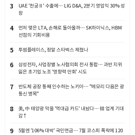
3
UAE '천궁Ⅱ' 수출에… LIG D&A, 2분기 영업익 30% 성
장
4
먼저 맺은 LTA, 손해로 돌아올까… SK하이닉스, HBM
선점의 기회비용
5
투썸플레이스, 정말 스타벅스 제쳤나
6
삼성전자, 사업장별 노사협의회 전사 통합… 과반 지위
잃은 초기업 노조 '영향력 만회' 시도
7
반도체 공장 통째 인수하는 노키아… "메모리 다음은 광
통신 병목"
8
美, 中 태양광 막을 '역대급 카드' 내놨다… 韓 업계 기대
감↑
9
5월엔 '106% 대박' 국민연금… 7월 코스피 폭락에 120