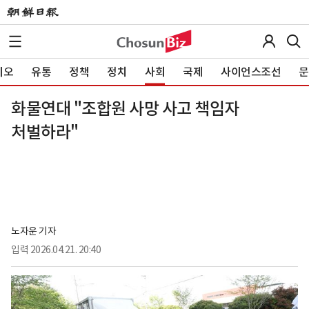
이오
유통
정책
정치
사회
국제
사이언스조선
문
화물연대 "조합원 사망 사고 책임자
처벌하라"
노자운 기자
입력
2026.04.21. 20:40