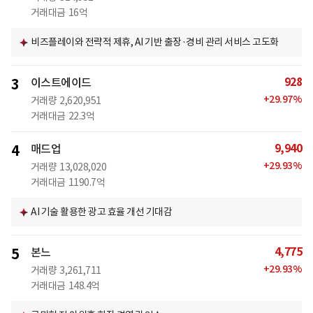
거래대금
16억
비즈플레이와 전략적 제휴, AI 기반 출장·경비 관리 서비스 고도화
928
3
이스트에이드
+
29.97
%
거래량
2,620,951
거래대금
22.3억
9,940
4
매드업
+
29.93
%
거래량
13,028,020
거래대금
1190.7억
AI 기술 활용한 광고 효율 개선 기대감
4,775
5
본느
+
29.93
%
거래량
3,261,711
거래대금
148.4억