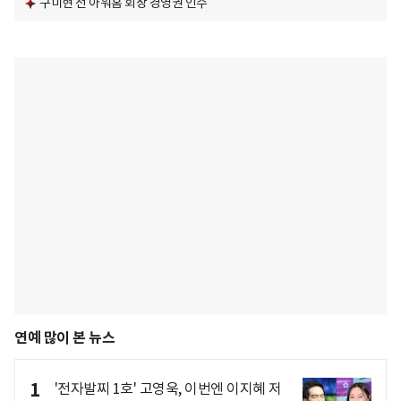
구미현 전 아워홈 회장 경영권 인수
연예 많이 본 뉴스
1
'전자발찌 1호' 고영욱, 이번엔 이지혜 저