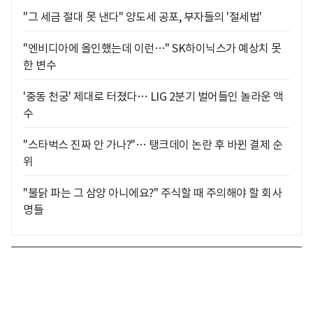
"그 세금 절대 못 낸다" 양도세 공포, 부자들의 '절세법'
"엔비디아에 올인했는데 이런…" SK하이닉스가 예상치 못
한 변수
'중동 천궁' 제대로 터졌다… LIG 2분기 벌어들인 놀라운 액
수
"스타벅스 진짜 안 가나?"… 탱크데이 논란 후 바뀐 결제 순
위
"불닭 파는 그 삼양 아니에요?" 주식할 때 주의해야 할 회사
명들