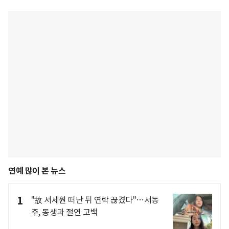
연예 많이 본 뉴스
1
"故 서세원 떠난 뒤 연락 끊겼다"…서동
주, 동생과 절연 고백