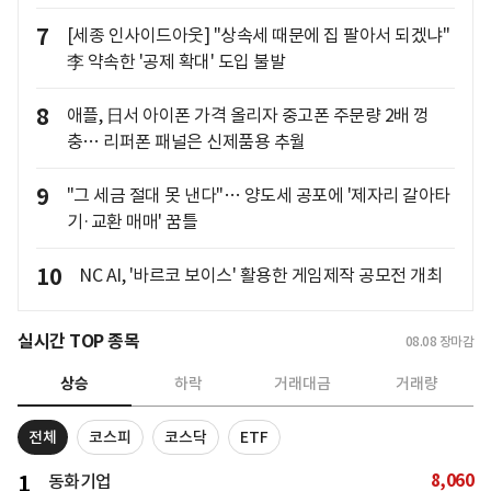
7
[세종 인사이드아웃] "상속세 때문에 집 팔아서 되겠냐"
李 약속한 '공제 확대' 도입 불발
8
애플, 日서 아이폰 가격 올리자 중고폰 주문량 2배 껑
충… 리퍼폰 패널은 신제품용 추월
9
"그 세금 절대 못 낸다"… 양도세 공포에 '제자리 갈아타
기·교환 매매' 꿈틀
10
NC AI, '바르코 보이스' 활용한 게임제작 공모전 개최
실시간 TOP 종목
08.08
장마감
상승
하락
거래대금
거래량
전체
코스피
코스닥
ETF
8,060
1
동화기업