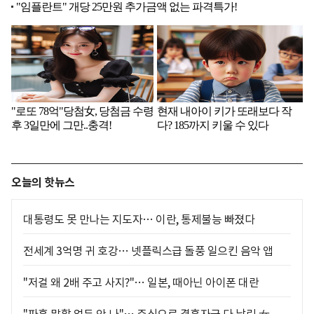
오늘의 핫뉴스
대통령도 못 만나는 지도자… 이란, 통제불능 빠졌다
전세계 3억명 귀 호강… 넷플릭스급 돌풍 일으킨 음악 앱
"저걸 왜 2배 주고 사지?"… 일본, 때아닌 아이폰 대란