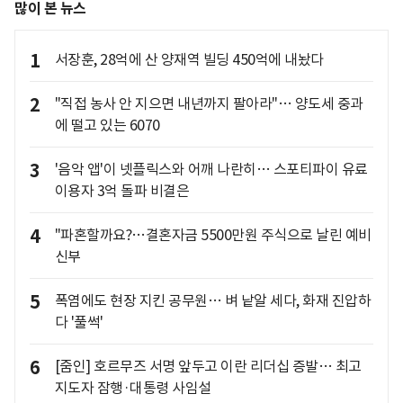
많이 본 뉴스
1
서장훈, 28억에 산 양재역 빌딩 450억에 내놨다
2
"직접 농사 안 지으면 내년까지 팔아라"… 양도세 중과
에 떨고 있는 6070
3
'음악 앱'이 넷플릭스와 어깨 나란히… 스포티파이 유료
이용자 3억 돌파 비결은
4
"파혼할까요?…결혼자금 5500만원 주식으로 날린 예비
신부
5
폭염에도 현장 지킨 공무원… 벼 낱알 세다, 화재 진압하
다 '풀썩'
6
[줌인] 호르무즈 서명 앞두고 이란 리더십 증발… 최고
지도자 잠행·대통령 사임설