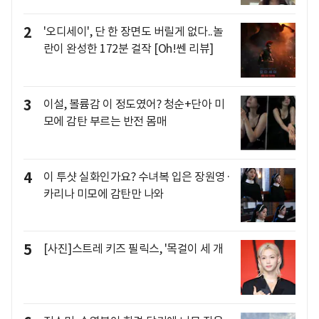
2
'오디세이', 단 한 장면도 버릴게 없다..놀
란이 완성한 172분 걸작 [Oh!쎈 리뷰]
3
이설, 볼륨감 이 정도였어? 청순+단아 미
모에 감탄 부르는 반전 몸매
4
이 투샷 실화인가요? 수녀복 입은 장원영·
카리나 미모에 감탄만 나와
5
[사진]스트레 키즈 필릭스, '목걸이 세 개