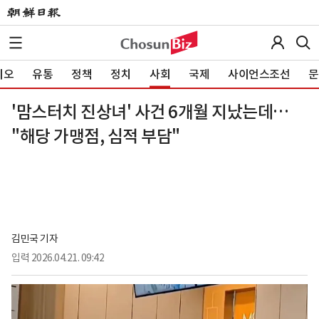
이오
유통
정책
정치
사회
국제
사이언스조선
문
'맘스터치 진상녀' 사건 6개월 지났는데…
"해당 가맹점, 심적 부담"
김민국 기자
입력
2026.04.21. 09:42