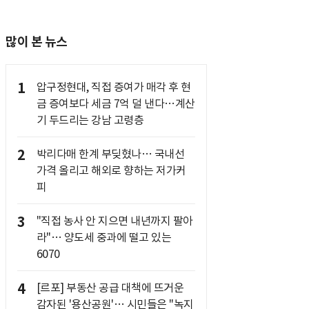
많이 본 뉴스
1
압구정현대, 직접 증여가 매각 후 현
금 증여보다 세금 7억 덜 낸다…계산
기 두드리는 강남 고령층
2
박리다매 한계 부딪혔나… 국내선
가격 올리고 해외로 향하는 저가커
피
3
"직접 농사 안 지으면 내년까지 팔아
라"… 양도세 중과에 떨고 있는
6070
4
[르포] 부동산 공급 대책에 뜨거운
감자된 '용산공원'… 시민들은 "녹지