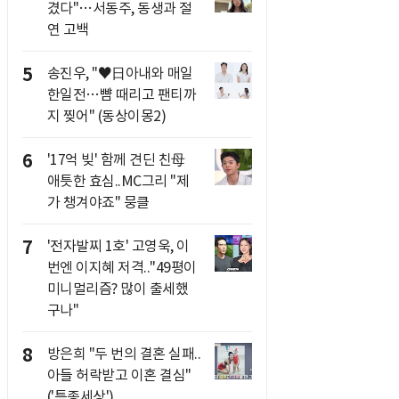
겼다"…서동주, 동생과 절
연 고백
5
송진우, "♥日아내와 매일
한일전…뺨 때리고 팬티까
지 찢어" (동상이몽2)
6
'17억 빚' 함께 견딘 친母
애틋한 효심..MC그리 "제
가 챙겨야죠" 뭉클
7
'전자발찌 1호' 고영욱, 이
번엔 이지혜 저격.."49평이
미니멀리즘? 많이 출세했
구나"
8
방은희 "두 번의 결혼 실패..
아들 허락받고 이혼 결심"
('특종세상')