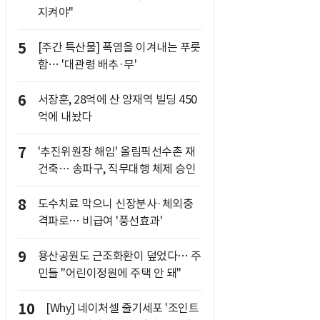
지켜야"
5
[주간 특산물] 폭염을 이겨내는 푸릇
함… '대관령 배추·무'
6
서장훈, 28억에 산 양재역 빌딩 450
억에 내놨다
7
'추진위원장 해임' 올림픽선수촌 재
건축… 송파구, 직무대행 체제 승인
8
도수치료 막으니 신장분사·체외충
격파로… 비급여 '풍선효과'
9
용산공원도 근조화환이 덮었다… 주
민들 "어린이정원에 주택 안 돼"
10
[Why] 네이처셀 줄기세포 '조인트