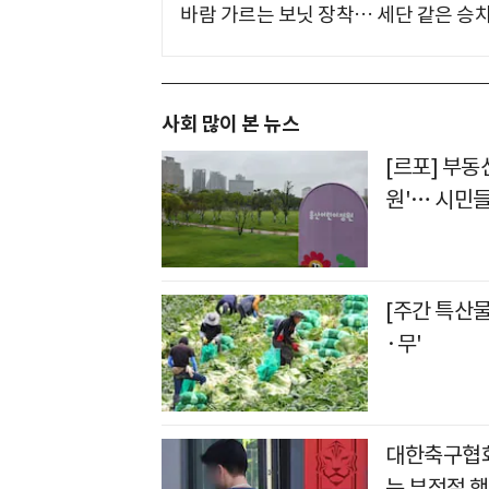
바람 가르는 보닛 장착… 세단 같은 승
사회 많이 본 뉴스
[르포] 부동
원'… 시민들
[주간 특산
·무'
대한축구협회
는 부적절 행