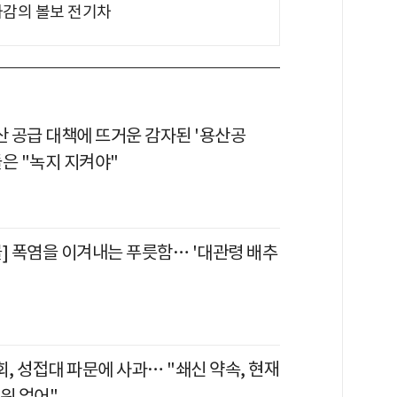
차감의 볼보 전기차
산 공급 대책에 뜨거운 감자된 '용산공
은 "녹지 지켜야"
물] 폭염을 이겨내는 푸릇함… '대관령 배추
, 성접대 파문에 사과… "쇄신 약속, 현재
위 없어"