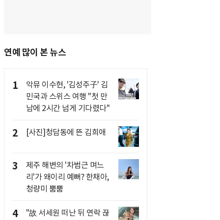
연예 많이 본 뉴스
1
악뮤 이수현, '김성주子' 김
민국과 스위스 여행 "첫 만
남에 2시간 넘게 기다렸다"
2
[사진]청담동에 뜬 김희애
3
제주 해변의 '차범근 며느
리'가 왜이리 예뻐? 한채아,
청량미 뿜뿜
4
"故 서세원 떠난 뒤 연락 끊