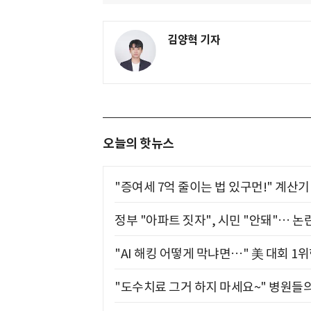
김양혁 기자
오늘의 핫뉴스
"증여세 7억 줄이는 법 있구먼!" 계산
정부 "아파트 짓자", 시민 "안돼"… 논란
"AI 해킹 어떻게 막냐면…" 美 대회 1
"도수치료 그거 하지 마세요~" 병원들