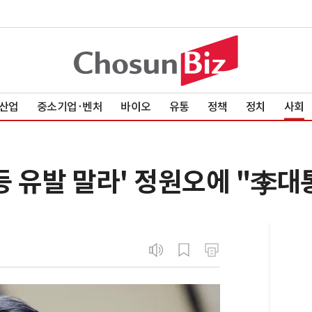
산업
중소기업·벤처
바이오
유통
정책
정치
사회
등 유발 말라' 정원오에 "李