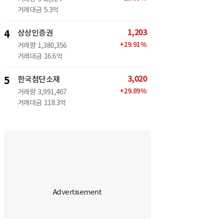
거래대금
5.3억
1,203
4
상상인증권
+
29.91
%
거래량
1,380,356
거래대금
16.6억
3,020
5
한국첨단소재
+
29.89
%
거래량
3,991,467
거래대금
118.3억