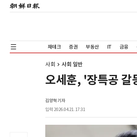
재테크
증권
부동산
IT
금융
사회
사회 일반
오세훈, '장특공 갈
김양혁 기자
입력
2026.04.21. 17:31