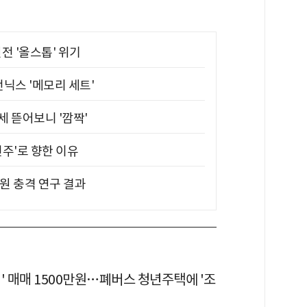
전 '올스톱' 위기
전닉스 '메모리 세트'
 뜯어보니 '깜짝'
전주'로 향한 이유
원 충격 연구 결과
' 매매 1500만원…폐버스 청년주택에 '조