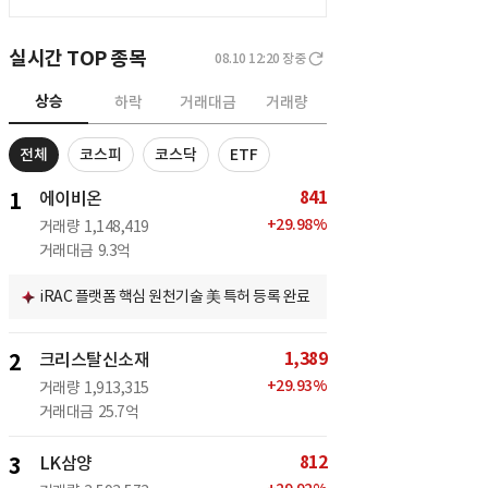
실시간 TOP 종목
08.10 12:20
장중
상승
하락
거래대금
거래량
전체
코스피
코스닥
ETF
841
1
에이비온
+
29.98
%
거래량
1,148,419
거래대금
9.3억
iRAC 플랫폼 핵심 원천기술 美 특허 등록 완료
1,389
2
크리스탈신소재
+
29.93
%
거래량
1,913,315
거래대금
25.7억
812
3
LK삼양