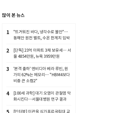
많이 본 뉴스
1
"뜨거워진 바다, 냉각수로 불안"…
동해안 원전 벨트, 수온 한계치 임박
2
[단독] 23억 아파트 3채 보유세… 서
울 4854만원, 뉴욕 3959만원
3
'본격 출하' 엔비디아 베라 루빈, 원
가의 62%는 메모리… "HBM4보다
비중 큰 소캠2"
4
[100세 과학] 대기 오염이 관절염 악
화시킨다…서울대병원 연구 결과
5
[인터뷰] 이관옥 싱가포르국립대 교