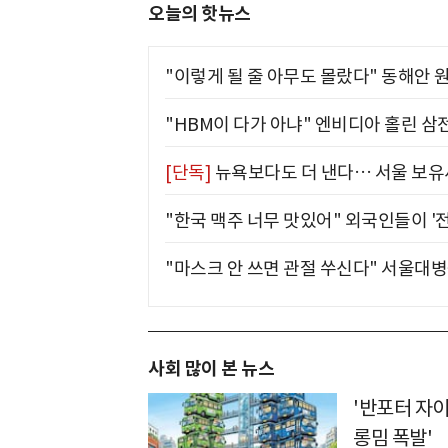
오늘의 핫뉴스
"이렇게 될 줄 아무도 몰랐다" 동해안 원
"HBM이 다가 아냐" 엔비디아 홀린 삼
[단독]
뉴욕보다도 더 낸다… 서울 보유세
"한국 맥주 너무 맛있어" 외국인들이 '
"마스크 안 쓰면 관절 쑤신다" 서울대병
사회 많이 본 뉴스
'반포터 자이
롱밈 폭발'