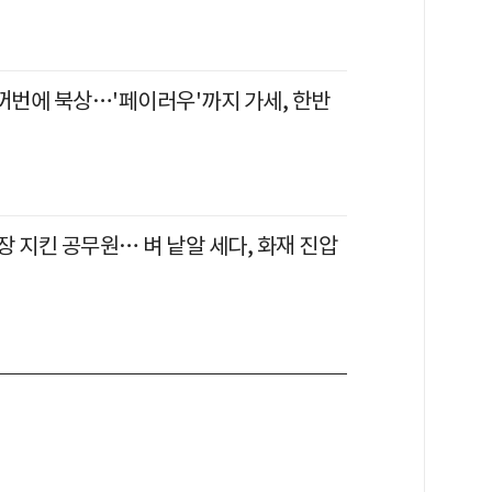
한꺼번에 북상…'페이러우'까지 가세, 한반
 지킨 공무원… 벼 낱알 세다, 화재 진압