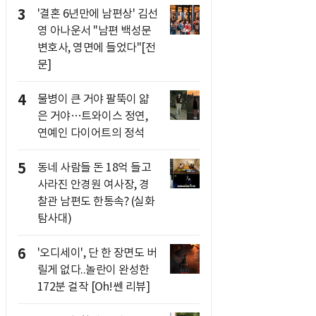
3
'결혼 6년만에 남편상' 김선
영 아나운서 "남편 백성문
변호사, 영면에 들었다"[전
문]
4
물병이 큰 거야 팔뚝이 얇
은 거야…트와이스 정연,
연예인 다이어트의 정석
5
동네 사람들 돈 18억 들고
사라진 안경원 여사장, 경
찰관 남편도 한통속? (실화
탐사대)
6
'오디세이', 단 한 장면도 버
릴게 없다..놀란이 완성한
172분 걸작 [Oh!쎈 리뷰]