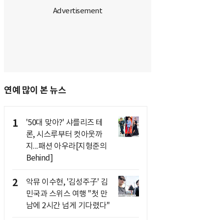
연예 많이 본 뉴스
1
'50대 맞아?' 샤를리즈 테
론, 시스루부터 컷아웃까
지...패션 아우라[지형준의
Behind]
2
악뮤 이수현, '김성주子' 김
민국과 스위스 여행 "첫 만
남에 2시간 넘게 기다렸다"