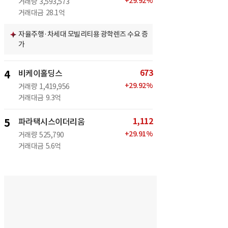
+
29.92
%
거래량
3,593,573
거래대금
28.1억
자율주행·차세대 모빌리티용 광학렌즈 수요 증
가
673
4
비케이홀딩스
+
29.92
%
거래량
1,419,956
거래대금
9.3억
1,112
5
파라택시스이더리움
+
29.91
%
거래량
525,790
거래대금
5.6억