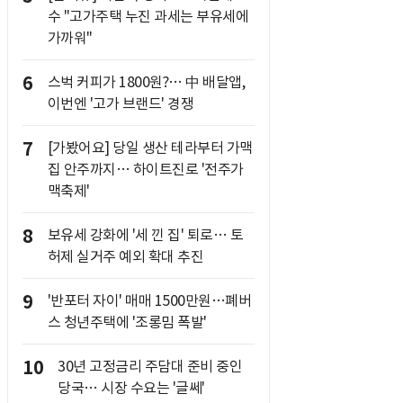
수 "고가주택 누진 과세는 부유세에
가까워"
6
스벅 커피가 1800원?… 中 배달앱,
이번엔 '고가 브랜드' 경쟁
7
[가봤어요] 당일 생산 테라부터 가맥
집 안주까지… 하이트진로 '전주가
맥축제'
8
보유세 강화에 '세 낀 집' 퇴로… 토
허제 실거주 예외 확대 추진
9
'반포터 자이' 매매 1500만원…폐버
스 청년주택에 '조롱밈 폭발'
10
30년 고정금리 주담대 준비 중인
당국… 시장 수요는 '글쎄'