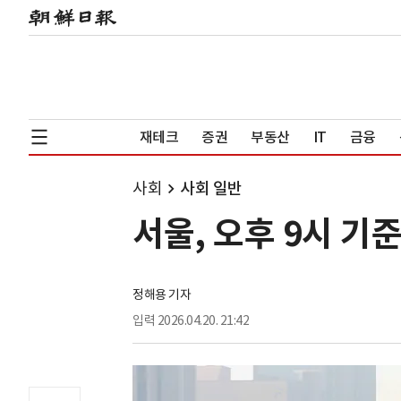
재테크
증권
부동산
IT
금융
사회
사회 일반
서울, 오후 9시 
정해용 기자
입력
2026.04.20. 21:42