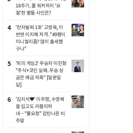
18주기..폴 워커까지 '요
절'한 별들 사인은?
4
'전자발찌 1호' 고영욱, 이
번엔 이지혜 저격.."49평이
미니멀리즘? 많이 출세했
구나"
5
'피의 게임2' 우승자 이진형
"주식+코인 실패..우승 상
금은 예금 저축" [일문일
답]
6
'김지석♥' 이주명, 수영복
을 입고도 러블리하
네…"물요정" 감탄나온 비
주얼