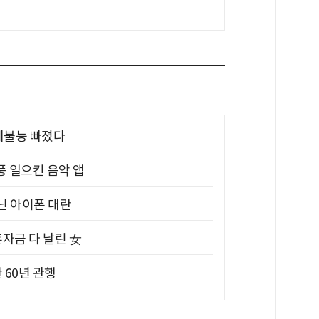
제불능 빠졌다
풍 일으킨 음악 앱
아닌 아이폰 대란
혼자금 다 날린 女
 60년 관행