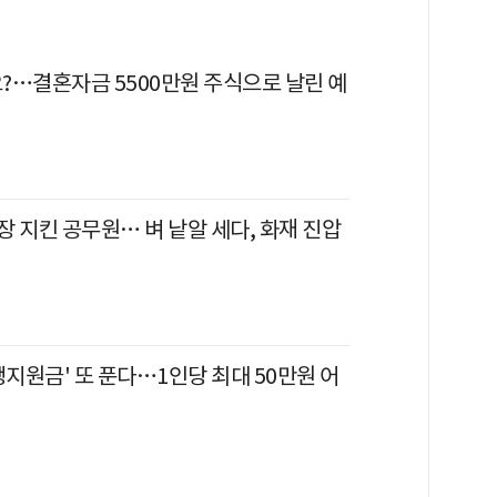
?…결혼자금 5500만원 주식으로 날린 예
 지킨 공무원… 벼 낱알 세다, 화재 진압
생지원금' 또 푼다…1인당 최대 50만원 어