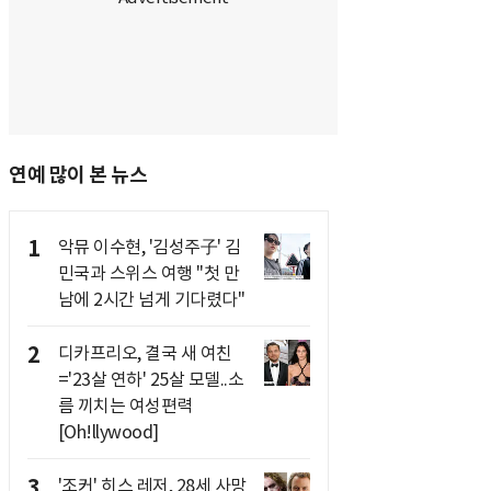
연예 많이 본 뉴스
1
악뮤 이수현, '김성주子' 김
민국과 스위스 여행 "첫 만
남에 2시간 넘게 기다렸다"
2
디카프리오, 결국 새 여친
='23살 연하' 25살 모델..소
름 끼치는 여성편력
[Oh!llywood]
3
'조커' 히스 레저, 28세 사망