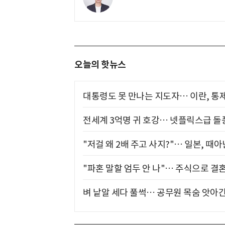
오늘의 핫뉴스
대통령도 못 만나는 지도자… 이란, 통
전세계 3억명 귀 호강… 넷플릭스급 돌
"저걸 왜 2배 주고 사지?"… 일본, 때
"파혼 말할 엄두 안 나"… 주식으로 결
벼 낱알 세다 풀썩… 공무원 목숨 앗아간