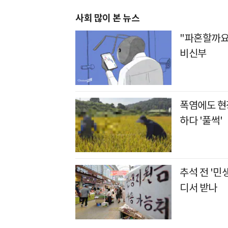
사회 많이 본 뉴스
"파혼할까요
비신부
폭염에도 현장
하다 '풀썩'
추석 전 '민
디서 받나