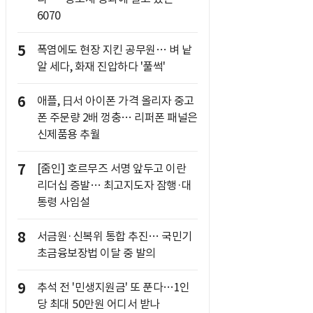
6070
5
폭염에도 현장 지킨 공무원… 벼 낱
알 세다, 화재 진압하다 '풀썩'
6
애플, 日서 아이폰 가격 올리자 중고
폰 주문량 2배 껑충… 리퍼폰 패널은
신제품용 추월
7
[줌인] 호르무즈 서명 앞두고 이란
리더십 증발… 최고지도자 잠행·대
통령 사임설
8
서금원·신복위 통합 추진… 국민기
초금융보장법 이달 중 발의
9
추석 전 '민생지원금' 또 푼다…1인
당 최대 50만원 어디서 받나