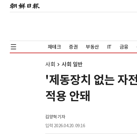
재테크
증권
부동산
IT
금융
사회
사회 일반
'제동장치 없는 자전
적용 안돼
김양혁 기자
입력
2026.04.20. 09:16