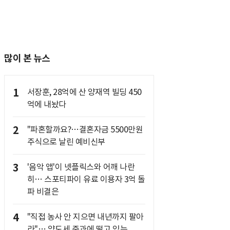
많이 본 뉴스
1
서장훈, 28억에 산 양재역 빌딩 450
억에 내놨다
2
"파혼할까요?…결혼자금 5500만원
주식으로 날린 예비신부
3
'음악 앱'이 넷플릭스와 어깨 나란
히… 스포티파이 유료 이용자 3억 돌
파 비결은
4
"직접 농사 안 지으면 내년까지 팔아
라"… 양도세 중과에 떨고 있는