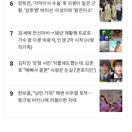
6
양희은, '각막이식 수술' 후 지팡이 짚은 근
황..'암투병' 박미선·이성미와 '밝은미소'
7
31세에 전신마비→38년 재활해 트로트
가수 꿈 이룬 박광석, 인생 2막 시작 (사랑
의가족)
8
김지민 '성형 사진' 악플쇄도했는데..김준
호 "예뻐서 결혼" 사랑꾼 눈길 ('준호지민')
9
한보름, "낭만 가득" 해변 비주얼 포착…
핑크빛 비키니에 러블리한 자태