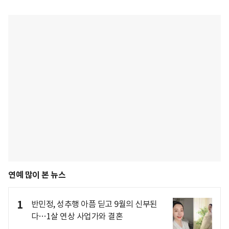
연예 많이 본 뉴스
1
반민정, 성추행 아픔 딛고 9월의 신부된
다…1살 연상 사업가와 결혼