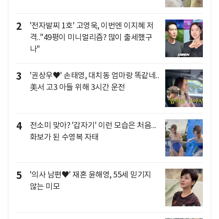
2
'전자발찌 1호' 고영욱, 이번엔 이지혜 저
격.."49평이 미니멀리즘? 많이 출세했구
나"
3
'권상우♥' 손태영, 대치동 엄마랑 똑같네..
美서 고3 아들 위해 3시간 운전
4
전소미 맞아? '갑자기' 이런 모습은 처음...
화보가 된 수영복 자태
5
'의사 남편♥' 재혼 윤해영, 55세 믿기지
않는 미모