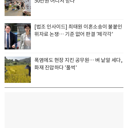
50만원 어디서 받나
[법조 인사이드] 최태원 이혼소송이 불붙인
위자료 논쟁… 기준 없어 판결 '제각각'
폭염에도 현장 지킨 공무원… 벼 낱알 세다,
화재 진압하다 '풀썩'