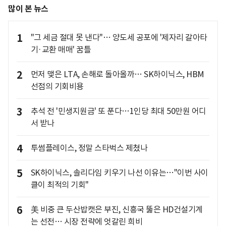
많이 본 뉴스
1
"그 세금 절대 못 낸다"… 양도세 공포에 '제자리 갈아타
기·교환 매매' 꿈틀
2
먼저 맺은 LTA, 손해로 돌아올까… SK하이닉스, HBM
선점의 기회비용
3
추석 전 '민생지원금' 또 푼다…1인당 최대 50만원 어디
서 받나
4
투썸플레이스, 정말 스타벅스 제쳤나
5
SK하이닉스, 솔리다임 키우기 나선 이유는…"이번 사이
클이 최적의 기회"
6
美 비중 큰 두산밥캣은 부진, 신흥국 뚫은 HD건설기계
는 선전… 시장 전략에 엇갈린 희비