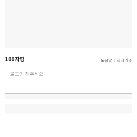
100자평
도움말
삭제기준