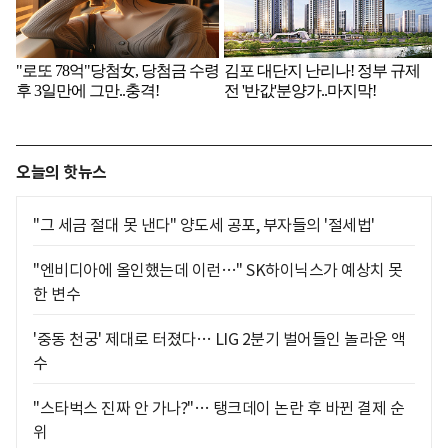
오늘의 핫뉴스
"그 세금 절대 못 낸다" 양도세 공포, 부자들의 '절세법'
"엔비디아에 올인했는데 이런…" SK하이닉스가 예상치 못
한 변수
'중동 천궁' 제대로 터졌다… LIG 2분기 벌어들인 놀라운 액
수
"스타벅스 진짜 안 가나?"… 탱크데이 논란 후 바뀐 결제 순
위