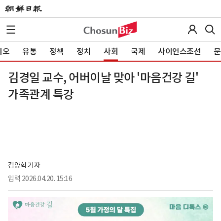
이오
유통
정책
정치
사회
국제
사이언스조선
문
김경일 교수, 어버이날 맞아 '마음건강 길'
가족관계 특강
김양혁 기자
입력
2026.04.20. 15:16