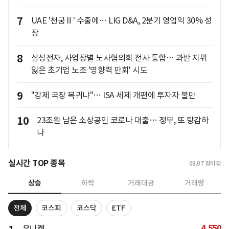
7
UAE '천궁Ⅱ' 수출에… LIG D&A, 2분기 영업익 30% 성
장
8
삼성전자, 사업장별 노사협의회 전사 통합… 과반 지위
잃은 초기업 노조 '영향력 만회' 시도
9
"강제 국장 복귀냐"… ISA 세제 개편에 투자자 불만
10
23조원 남은 소상공인 코로나 대출… 정부, 또 탕감하
나
실시간 TOP 종목
08.07
장마감
상승
하락
거래대금
거래량
전체
코스피
코스닥
ETF
4,550
유니켐